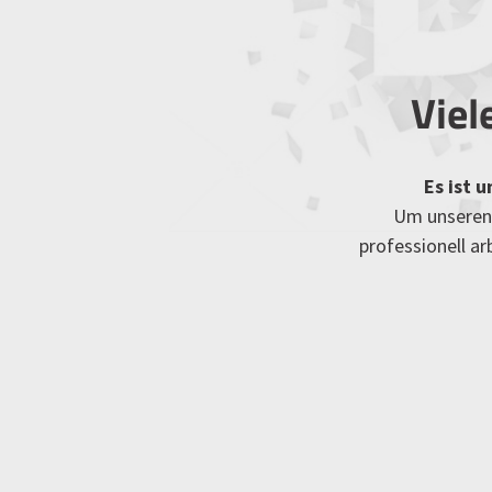
Viel
Es ist 
Um unseren 
professionell a