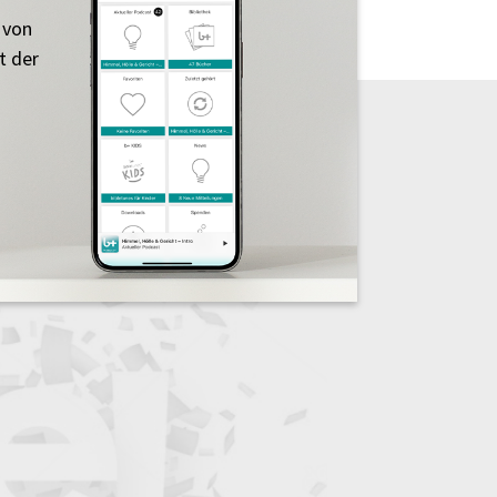
 von
t der