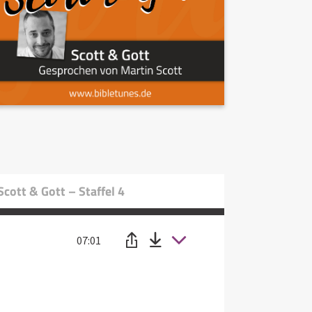
cott & Gott – Staffel 4
07:01