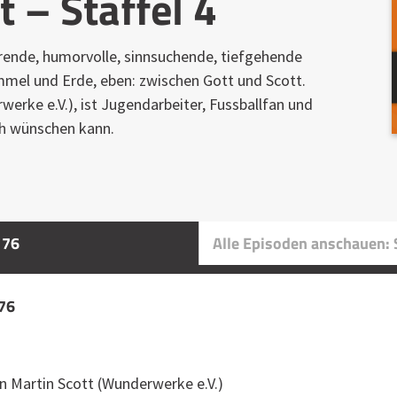
t – Staffel 4
ierende, humorvolle, sinnsuchende, tiefgehende
mel und Erde, eben: zwischen Gott und Scott.
erke e.V.), ist Jugendarbeiter, Fussballfan und
ch wünschen kann.
 76
Alle Episoden anschauen: S
l 76
n Martin Scott (Wunderwerke e.V.)