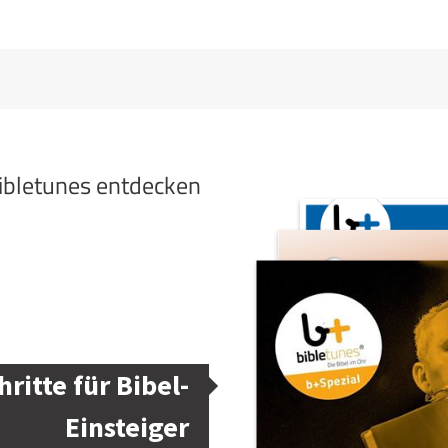
bibletunes entdecken
hritte für Bibel-
Einsteiger