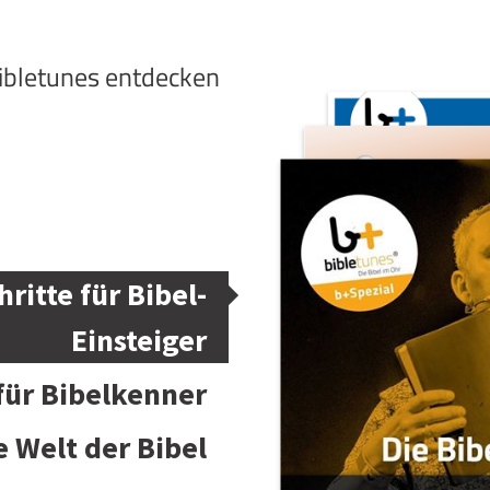
bibletunes entdecken
hritte für Bibel-
Einsteiger
 für Bibelkenner
e Welt der Bibel