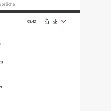
 Sprüche
08:42
n
zu
er