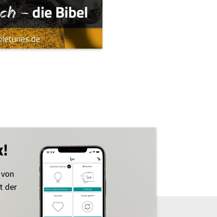
k!
 von
t der