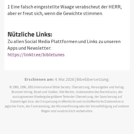
1 Eine falsch eingestellte Waage verabscheut der HERR,
aber er freut sich, wenn die Gewichte stimmen.
Nützliche Links:
Zu allen Social Media Plattformen und Links zu unseren
Apps und Newsletter:
https://linktr.ee/bibletunes
Erschienen am:
4. Mai 2026 | Bibelübersetzung:
© 1986, 1996, 2002 International Bible Society. Übersetzung, Herausgeber und Verlag:
Brunnen Verlag, Basel und Gießen. Alle Rechte, insbesondere des Nachdrucks, der
auszugsweisen Wiedergabe größerer Texte der Übersetzung, der Speicherung auf
Datenträger bzw. der Einspeisung in öffentliche und nichtöffentliche Datennetze in
jeglicher Form, der Funksendung, der Microverfilmung oder der Vervielfältigung auf anderen
Wegen sind ausdrücklich vorbehalten.