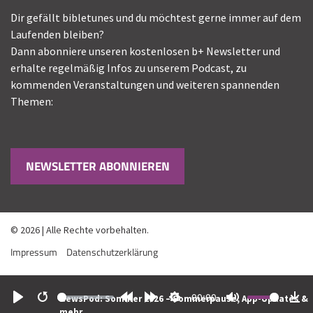
Dir gefällt bibletunes und du möchtest gerne immer auf dem
Laufenden bleiben?
Dann abonniere unseren kostenlosen b+ Newsletter und
erhalte regelmäßig Infos zu unserem Podcast, zu
kommenden Veranstaltungen und weiteren spannenden
Themen:
NEWSLETTER ABONNIEREN
© 2026 | Alle Rechte vorbehalten.
Impressum
Datenschutzerklärung
00:00
NewsPod: Sommer 2026 – Sommerpause, App-Updates &
Play
Restart
Rewind
Forward
Settings
Mute
Do
mehr