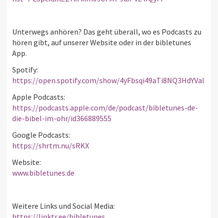
Unterwegs anhören? Das geht überall, wo es Podcasts zu
hören gibt, auf unserer Website oder in der bibletunes
App.
Spotify:
https://open.spotify.com/show/4yFbsqi49aTi8NQ3HdYVal
Apple Podcasts:
https://podcasts.apple.com/de/podcast/bibletunes-de-
die-bibel-im-ohr/id366889555
Google Podcasts:
https://shrtm.nu/sRKX
Website:
www.bibletunes.de
Weitere Links und Social Media:
https://linktr.ee/bibletunes