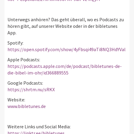
Unterwegs anhören? Das geht überall, wo es Podcasts zu
hören gibt, auf unserer Website oder in der bibletunes
App.
Spotify:
https://open.spotify.com/show/4yFbsqi49aTi8NQ3HdYVal
Apple Podcasts:
https://podcasts.apple.com/de/podcast/bibletunes-de-
die-bibel-im-ohr/id366889555
Google Podcasts:
https://shrtm.nu/sRKX
Website:
www.bibletunes.de
Weitere Links und Social Media:
https://linktr.ee/bibletunes