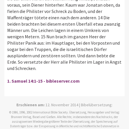
voraus, sein Diener hinterher. Kaum war Jonatan oben, da
fielen die Philister vor Schreck zu Boden, und der
Waffenträger tötete einen nach dem anderen. 14 Die
beiden brachten bei diesem ersten Überfall etwa zwanzig
Männer um. Die Leichen lagen in einem Umkreis von
wenigen Metern. 15 Nun brach im ganzen Heer der
Philister Panik aus: im Hauptlager, bei den Vorposten und
sogar bei den Truppen, die die israelitischen Dörfer
ausplündern und zerstören sollten. Und dann bebte die
Erde. So versetzte der Herr alle Philister im Lager in Angst
und Schrecken.
1. Samuel 14:1-15 - bibleserver.com
Erschienen am:
12. November 2014 | Bibelübersetzung:
© 1986, 1996, 2002 International Bible Society. Übersetzung, Herausgeber und Verlag:
Brunnen Verlag, Basel und Gießen. Alle Rechte, insbesondere des Nachdrucks, der
auszugsweisen Wiedergabe größerer Texte der Übersetzung, der Speicherung auf
Datenträger bzw. der Einspeisung in öffentliche und nichtöffentliche Datennetze in