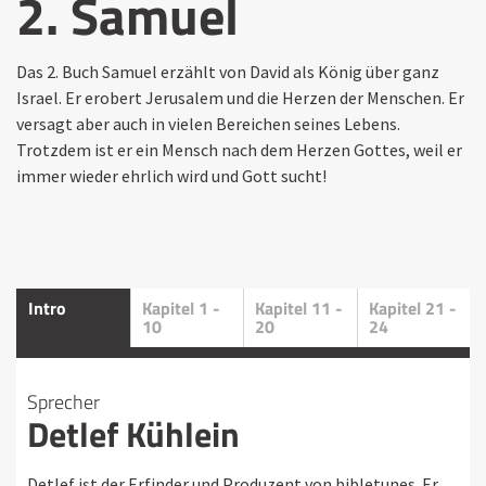
2. Samuel
Das 2. Buch Samuel erzählt von David als König über ganz
Israel. Er erobert Jerusalem und die Herzen der Menschen. Er
versagt aber auch in vielen Bereichen seines Lebens.
Trotzdem ist er ein Mensch nach dem Herzen Gottes, weil er
immer wieder ehrlich wird und Gott sucht!
Intro
Kapitel 1 -
Kapitel 11 -
Kapitel 21 -
10
20
24
Sprecher
Detlef Kühlein
Detlef ist der Erfinder und Produzent von bibletunes. Er