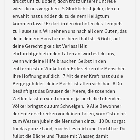
drückt uns zu Boden; doch trotz unserer Untreue
wirst du uns vergeben. 5 Glücklich ist jeder, den du
erwählt hast und den du zu deinem Heiligtum
kommen lässt! Er darf in den Vorhöfen des Tempels
zu Hause sein. Wir sehnen uns nach all dem Guten, das
du in deinem Haus für uns bereithältst. 6 Gott, auf
deine Gerechtigkeit ist Verlass! Mit
ehrfurchtgebietenden Taten antwortest du uns,
wenn wir deine Hilfe brauchen. Selbst in den
entferntesten Winkeln der Erde setzen die Menschen
ihre Hoffnung auf dich. 7 Mit deiner Kraft hast du die
Berge gebildet, deine Macht ist allen sichtbar. 8 Du
besänftigst das Brausen der Meere, die tosenden
Wellen lässt du verstummen; ja, auch die tobenden
Völker bringst du zum Schweigen. 9 Alle Bewohner
der Erde erschrecken vor deinen Taten, vom Osten bis
zum Westen jubeln die Menschen dir zu. 10 Du sorgst
für das ganze Land, machst es reich und fruchtbar. Du
füllst die Bäche und Flüsse mit Wasser, damit