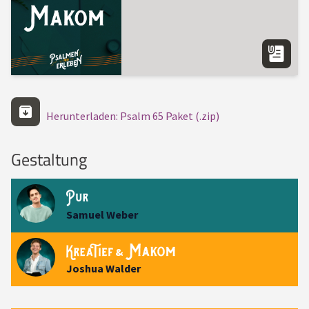
Herunterladen: Psalm 65 Paket (.zip)
Gestaltung
Samuel Weber
&
Joshua Walder