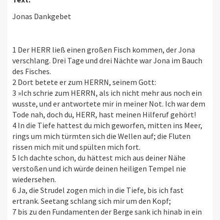
Jonas Dankgebet
1 Der HERR ließ einen großen Fisch kommen, der Jona
verschlang. Drei Tage und drei Nächte war Jona im Bauch
des Fisches.
2 Dort betete er zum HERRN, seinem Gott:
3 »Ich schrie zum HERRN, als ich nicht mehr aus noch ein
wusste, und er antwortete mir in meiner Not. Ich war dem
Tode nah, doch du, HERR, hast meinen Hilferuf gehört!
4 In die Tiefe hattest du mich geworfen, mitten ins Meer,
rings um mich türmten sich die Wellen auf; die Fluten
rissen mich mit und spülten mich fort.
5 Ich dachte schon, du hättest mich aus deiner Nähe
verstoßen und ich würde deinen heiligen Tempel nie
wiedersehen.
6 Ja, die Strudel zogen mich in die Tiefe, bis ich fast
ertrank. Seetang schlang sich mir um den Kopf;
7 bis zu den Fundamenten der Berge sank ich hinab in ein