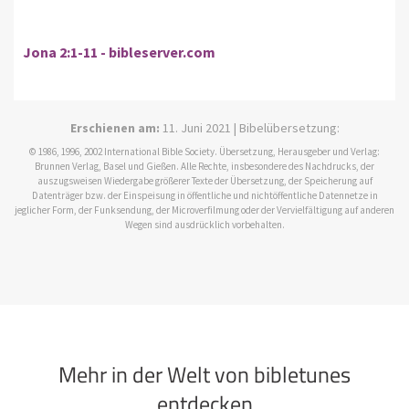
Jona 2:1-11 - bibleserver.com
Erschienen am:
11. Juni 2021 | Bibelübersetzung:
© 1986, 1996, 2002 International Bible Society. Übersetzung, Herausgeber und Verlag:
Brunnen Verlag, Basel und Gießen. Alle Rechte, insbesondere des Nachdrucks, der
auszugsweisen Wiedergabe größerer Texte der Übersetzung, der Speicherung auf
Datenträger bzw. der Einspeisung in öffentliche und nichtöffentliche Datennetze in
jeglicher Form, der Funksendung, der Microverfilmung oder der Vervielfältigung auf anderen
Wegen sind ausdrücklich vorbehalten.
Mehr in der Welt von bibletunes
entdecken