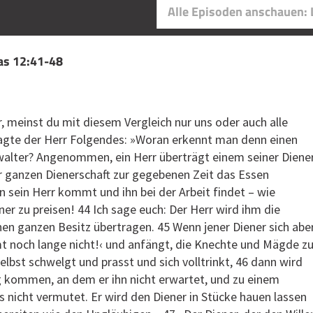
Alle Episoden anschauen:
kas 12:41-48
r, meinst du mit diesem Vergleich nur uns oder auch alle
agte der Herr Folgendes: »Woran erkennt man denn einen
walter? Angenommen, ein Herr überträgt einem seiner Diene
r ganzen Dienerschaft zur gegebenen Zeit das Essen
n sein Herr kommt und ihn bei der Arbeit findet – wie
ener zu preisen! 44 Ich sage euch: Der Herr wird ihm die
en ganzen Besitz übertragen. 45 Wenn jener Diener sich abe
t noch lange nicht!‹ und anfängt, die Knechte und Mägde z
elbst schwelgt und prasst und sich volltrinkt, 46 dann wird
g kommen, an dem er ihn nicht erwartet, und zu einem
s nicht vermutet. Er wird den Diener in Stücke hauen lassen