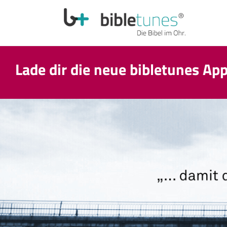
Lade dir die neue bibletunes Ap
Wir machen eine Sommerpause! T