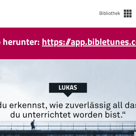
Bibliothek
p herunter:
https://app.bibletunes.
äglicher Podcast wieder da ab de