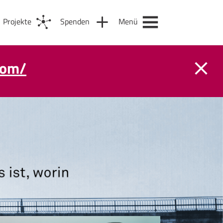
Projekte
Spenden
Menü
com/
m 31. August.