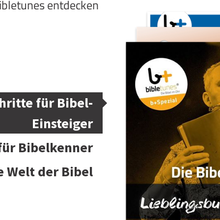
bibletunes entdecken
hritte für Bibel-
Einsteiger
 für Bibelkenner
e Welt der Bibel