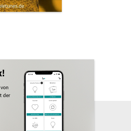
k!
 von
t der