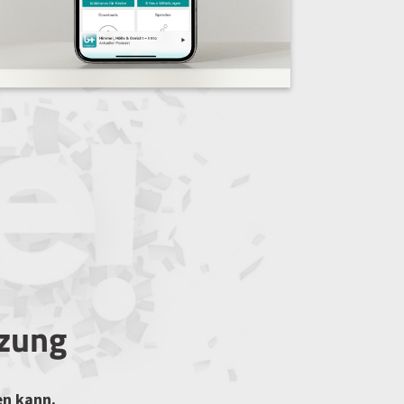
tzung
en kann.