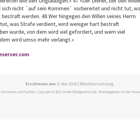
ereiten wie den Ungläubigen.« 47 »Der Diener, der den Wille
 sich nicht ´auf sein Kommen` vorbereitet und nicht tut, w
rt bestraft werden. 48 Wer hingegen den Willen seines Herrn
tut, was Strafe verdient, wird weniger hart bestraft
en wurde, von dem wird viel gefordert, und wem viel
 dem wird umso mehr verlangt.«
leserver.com
Erschienen am:
6. Mai 2020 | Bibelübersetzung:
 Testament und Psalmen. Copyright © 2011 Genfer Bibelgesellschaft. Wiedergegeben mit der freun