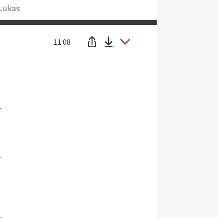
 Lukas
11:08
r
r
u