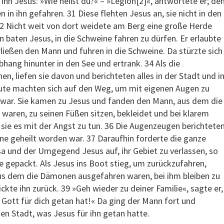
ihn Jesus: »Wie heißt du?« – »Legion[2]«, antwortete er; de
in ihn gefahren. 31 Diese flehten Jesus an, sie nicht in den
32 Nicht weit von dort weidete am Berg eine große Herde
baten Jesus, in die Schweine fahren zu dürfen. Er erlaubte
erließen den Mann und fuhren in die Schweine. Da stürzte sich
hang hinunter in den See und ertrank. 34 Als die
n, liefen sie davon und berichteten alles in der Stadt und i
eute machten sich auf den Weg, um mit eigenen Augen zu
war. Sie kamen zu Jesus und fanden den Mann, aus dem die
aren, zu seinen Füßen sitzen, bekleidet und bei klarem
sie es mit der Angst zu tun. 36 Die Augenzeugen berichtete
ne geheilt worden war. 37 Daraufhin forderte die ganze
a und der Umgegend Jesus auf, ihr Gebiet zu verlassen, so
ie gepackt. Als Jesus ins Boot stieg, um zurückzufahren,
aus dem die Dämonen ausgefahren waren, bei ihm bleiben zu
ckte ihn zurück. 39 »Geh wieder zu deiner Familie«, sagte er,
 Gott für dich getan hat!« Da ging der Mann fort und
en Stadt, was Jesus für ihn getan hatte.