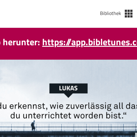
Bibliothek
p herunter:
https://app.bibletunes.