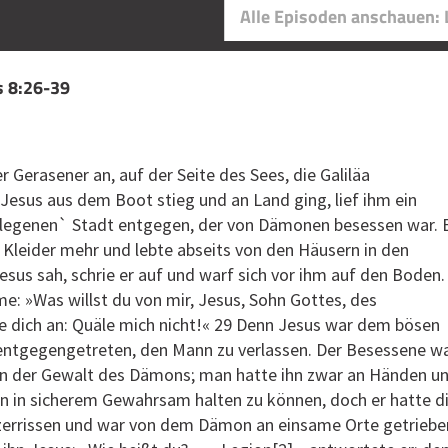
Alle Episoden anschauen:
s 8:26-39
r Gerasener an, auf der Seite des Sees, die Galiläa
 Jesus aus dem Boot stieg und an Land ging, lief ihm ein
legenen` Stadt entgegen, der von Dämonen besessen war. 
 Kleider mehr und lebte abseits von den Häusern in den
Jesus sah, schrie er auf und warf sich vor ihm auf den Boden.
mme: »Was willst du von mir, Jesus, Sohn Gottes, des
he dich an: Quäle mich nicht!« 29 Denn Jesus war dem bösen
entgegengetreten, den Mann zu verlassen. Der Besessene w
t in der Gewalt des Dämons; man hatte ihn zwar an Händen u
hn in sicherem Gewahrsam halten zu können, doch er hatte d
zerrissen und war von dem Dämon an einsame Orte getriebe