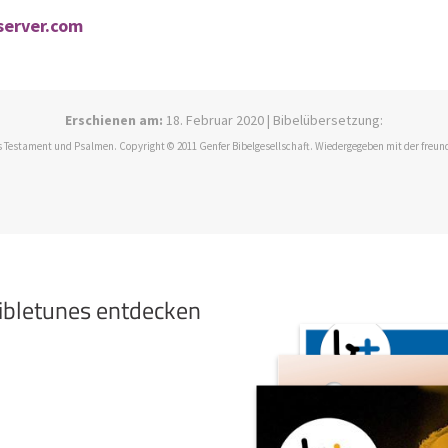
eserver.com
Erschienen am:
18. Februar 2020 | Bibelübersetzung:
 Testament und Psalmen. Copyright © 2011 Genfer Bibelgesellschaft. Wiedergegeben mit der freun
bibletunes entdecken