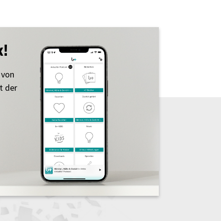
k!
 von
t der