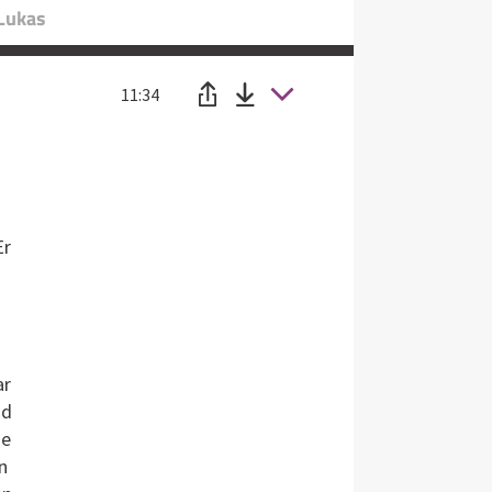
 Lukas
11:34
Er
ar
nd
ie
n