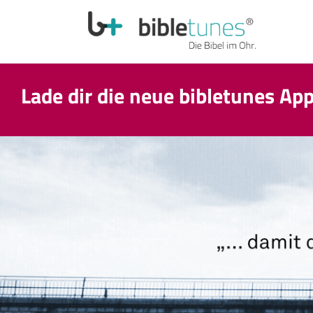
Lade dir die neue bibletunes Ap