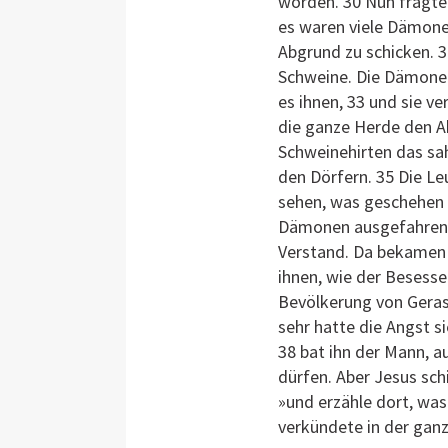
worden. 30 Nun fragte 
es waren viele Dämonen 
Abgrund zu schicken. 
Schweine. Die Dämonen 
es ihnen, 33 und sie v
die ganze Herde den Ab
Schweinehirten das sahe
den Dörfern. 35 Die L
sehen, was geschehen 
Dämonen ausgefahren w
Verstand. Da bekamen 
ihnen, wie der Besesse
Bevölkerung von Geras
sehr hatte die Angst s
38 bat ihn der Mann, 
dürfen. Aber Jesus schi
»und erzähle dort, was
verkündete in der ganz