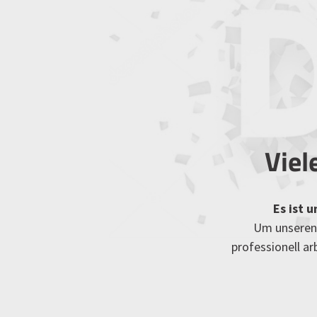
Viel
Es ist 
Um unseren 
professionell a