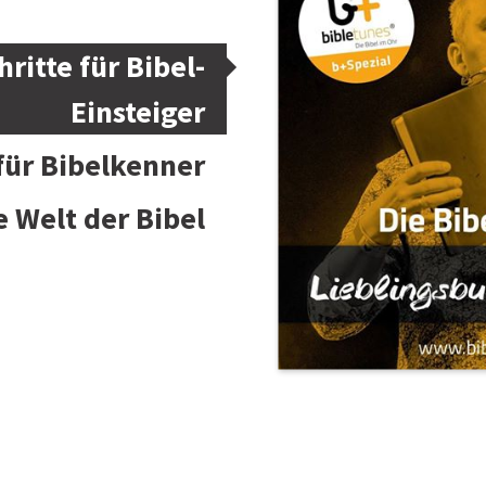
hritte für Bibel-
Einsteiger
 für Bibelkenner
e Welt der Bibel