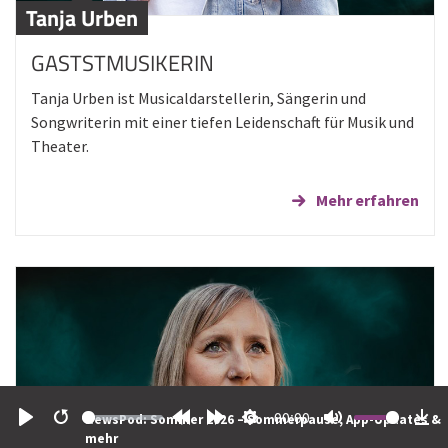
Tanja Urben
GASTSTMUSIKERIN
Tanja Urben ist Musicaldarstellerin, Sängerin und
Songwriterin mit einer tiefen Leidenschaft für Musik und
Theater.
Mehr erfahren
00:00
NewsPod: Sommer 2026 – Sommerpause, App-Updates &
Play
Restart
Rewind
Forward
Settings
Mute
Do
mehr