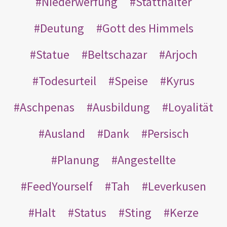
Niederwerfung
Statthalter
Deutung
Gott des Himmels
Statue
Beltschazar
Arjoch
Todesurteil
Speise
Kyrus
Aschpenas
Ausbildung
Loyalität
Ausland
Dank
Persisch
Planung
Angestellte
FeedYourself
Tah
Leverkusen
Halt
Status
Sting
Kerze