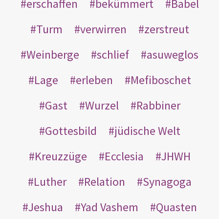
erschaffen
bekümmert
Babel
Turm
verwirren
zerstreut
Weinberge
schlief
asuweglos
Lage
erleben
Mefiboschet
Gast
Wurzel
Rabbiner
Gottesbild
jüdische Welt
Kreuzzüge
Ecclesia
JHWH
Luther
Relation
Synagoga
Jeshua
Yad Vashem
Quasten