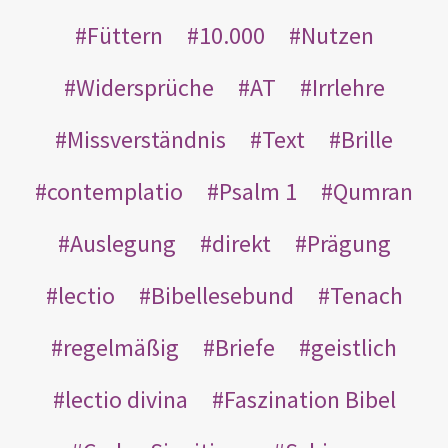
Füttern
10.000
Nutzen
Widersprüche
AT
Irrlehre
Missverständnis
Text
Brille
contemplatio
Psalm 1
Qumran
Auslegung
direkt
Prägung
lectio
Bibellesebund
Tenach
regelmäßig
Briefe
geistlich
lectio divina
Faszination Bibel