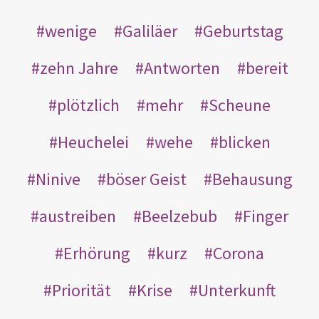
wenige
Galiläer
Geburtstag
zehn Jahre
Antworten
bereit
plötzlich
mehr
Scheune
Heuchelei
wehe
blicken
Ninive
böser Geist
Behausung
austreiben
Beelzebub
Finger
Erhörung
kurz
Corona
Priorität
Krise
Unterkunft