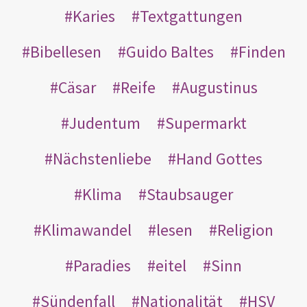
Karies
Textgattungen
Bibellesen
Guido Baltes
Finden
Cäsar
Reife
Augustinus
Judentum
Supermarkt
Nächstenliebe
Hand Gottes
Klima
Staubsauger
Klimawandel
lesen
Religion
Paradies
eitel
Sinn
Sündenfall
Nationalität
HSV