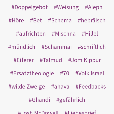
Doppelgebot
Weisung
Aleph
Höre
Bet
Schema
hebräisch
aufrichten
Mischna
Hillel
mündlich
Schammai
schriftlich
Eiferer
Talmud
Jom Kippur
Ersatztheologie
70
Volk Israel
wilde Zweige
ahava
Feedbacks
Ghandi
gefährlich
Josh McDowell
Liebesbrief