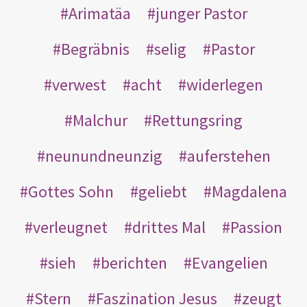
Arimatäa
junger Pastor
Begräbnis
selig
Pastor
verwest
acht
widerlegen
Malchur
Rettungsring
neunundneunzig
auferstehen
Gottes Sohn
geliebt
Magdalena
verleugnet
drittes Mal
Passion
sieh
berichten
Evangelien
Stern
Faszination Jesus
zeugt