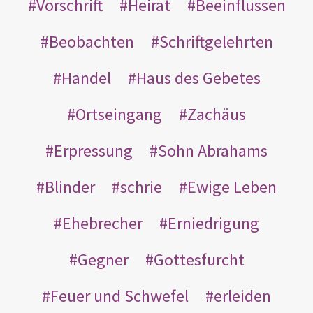
Vorschrift
Heirat
Beeinflussen
Beobachten
Schriftgelehrten
Handel
Haus des Gebetes
Ortseingang
Zachäus
Erpressung
Sohn Abrahams
Blinder
schrie
Ewige Leben
Ehebrecher
Erniedrigung
Gegner
Gottesfurcht
Feuer und Schwefel
erleiden