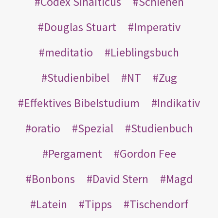
Codex Sinaiticus
Schienen
Douglas Stuart
Imperativ
meditatio
Lieblingsbuch
Studienbibel
NT
Zug
Effektives Bibelstudium
Indikativ
oratio
Spezial
Studienbuch
Pergament
Gordon Fee
Bonbons
David Stern
Magd
Latein
Tipps
Tischendorf