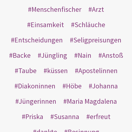
Menschenfischer
Arzt
Einsamkeit
Schläuche
Entscheidungen
Seligpreisungen
Backe
Jüngling
Nain
Anstoß
Taube
küssen
Apostelinnen
Diakoninnen
Höbe
Johanna
Jüngerinnen
Maria Magdalena
Priska
Susanna
erfreut
dankte
Besinnung