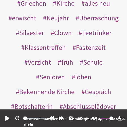
Griechen
Kirche
alles neu
erwischt
Neujahr
Überraschung
Silvester
Clown
Teetrinker
Klassentreffen
Fastenzeit
Verzicht
früh
Schule
Senioren
loben
Bekennende Kirche
Gespräch
Botschafterin
Abschlussplädoyer
00:00
NewsPod: Sommer 2026 – Sommerpause, App-Updates &
Hitler
Uni
Nächster
Play
Restart
Rewind
Forward
Settings
Mute
Do
mehr