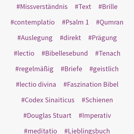
Missverständnis
Text
Brille
contemplatio
Psalm 1
Qumran
Auslegung
direkt
Prägung
lectio
Bibellesebund
Tenach
regelmäßig
Briefe
geistlich
lectio divina
Faszination Bibel
Codex Sinaiticus
Schienen
Douglas Stuart
Imperativ
meditatio
Lieblingsbuch