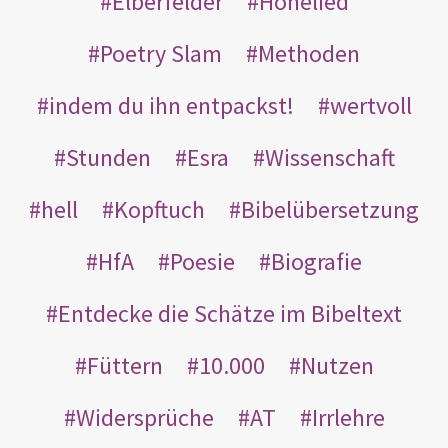
Elberfelder
Hohelied
Poetry Slam
Methoden
indem du ihn entpackst!
wertvoll
Stunden
Esra
Wissenschaft
hell
Kopftuch
Bibelübersetzung
HfA
Poesie
Biografie
Entdecke die Schätze im Bibeltext
Füttern
10.000
Nutzen
Widersprüche
AT
Irrlehre