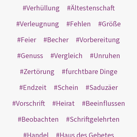
Verhüllung
Ältestenschaft
Verleugnung
Fehlen
Größe
Feier
Becher
Vorbereitung
Genuss
Vergleich
Unruhen
Zertörung
furchtbare Dinge
Endzeit
Schein
Saduzäer
Vorschrift
Heirat
Beeinflussen
Beobachten
Schriftgelehrten
Handel
Haus des Gebetes