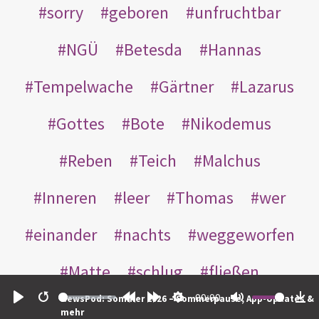
sorry
geboren
unfruchtbar
NGÜ
Betesda
Hannas
Tempelwache
Gärtner
Lazarus
Gottes
Bote
Nikodemus
Reben
Teich
Malchus
Inneren
leer
Thomas
wer
einander
nachts
weggeworfen
Matte
schlug
fließen
00:00
NewsPod: Sommer 2026 – Sommerpause, App-Updates &
Rabbuni
Martha
Opferlamm
Play
Restart
Rewind
Forward
Settings
Mute
Do
mehr