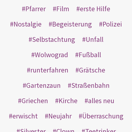
Pfarrer
Film
erste Hilfe
Nostalgie
Begeisterung
Polizei
Selbstachtung
Unfall
Wolwograd
Fußball
runterfahren
Grätsche
Gartenzaun
Straßenbahn
Griechen
Kirche
alles neu
erwischt
Neujahr
Überraschung
Silvester
Clown
Teetrinker