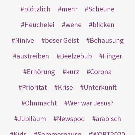
plötzlich
mehr
Scheune
Heuchelei
wehe
blicken
Ninive
böser Geist
Behausung
austreiben
Beelzebub
Finger
Erhörung
kurz
Corona
Priorität
Krise
Unterkunft
Ohnmacht
Wer war Jesus?
Jubiläum
Newspod
arabisch
Kids
Sommerpause
WORT2020