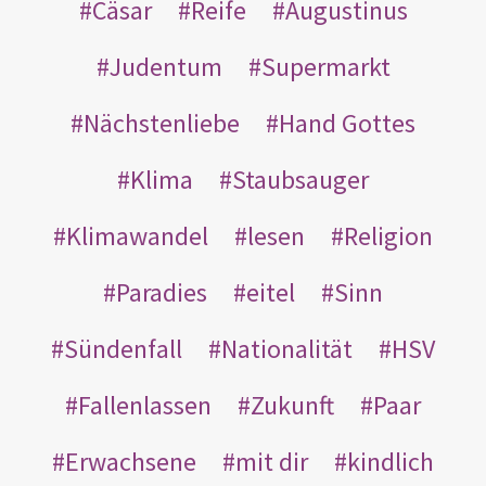
Cäsar
Reife
Augustinus
Judentum
Supermarkt
Nächstenliebe
Hand Gottes
Klima
Staubsauger
Klimawandel
lesen
Religion
Paradies
eitel
Sinn
Sündenfall
Nationalität
HSV
Fallenlassen
Zukunft
Paar
Erwachsene
mit dir
kindlich