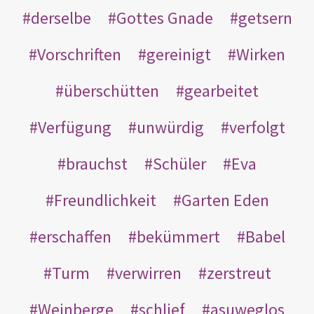
derselbe
Gottes Gnade
getsern
Vorschriften
gereinigt
Wirken
überschütten
gearbeitet
Verfügung
unwürdig
verfolgt
brauchst
Schüler
Eva
Freundlichkeit
Garten Eden
erschaffen
bekümmert
Babel
Turm
verwirren
zerstreut
Weinberge
schlief
asuweglos