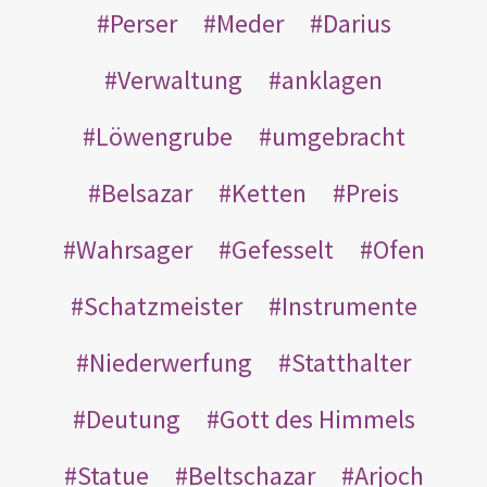
Perser
Meder
Darius
Verwaltung
anklagen
Löwengrube
umgebracht
Belsazar
Ketten
Preis
Wahrsager
Gefesselt
Ofen
Schatzmeister
Instrumente
Niederwerfung
Statthalter
Deutung
Gott des Himmels
Statue
Beltschazar
Arjoch