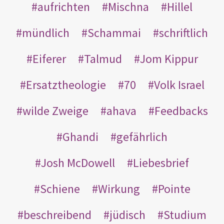
aufrichten
Mischna
Hillel
mündlich
Schammai
schriftlich
Eiferer
Talmud
Jom Kippur
Ersatztheologie
70
Volk Israel
wilde Zweige
ahava
Feedbacks
Ghandi
gefährlich
Josh McDowell
Liebesbrief
Schiene
Wirkung
Pointe
beschreibend
jüdisch
Studium