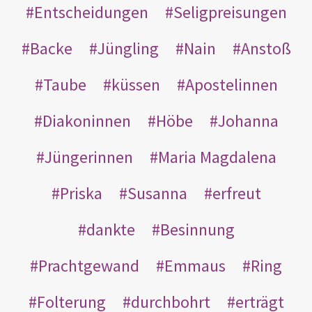
Entscheidungen
Seligpreisungen
Backe
Jüngling
Nain
Anstoß
Taube
küssen
Apostelinnen
Diakoninnen
Höbe
Johanna
Jüngerinnen
Maria Magdalena
Priska
Susanna
erfreut
dankte
Besinnung
Prachtgewand
Emmaus
Ring
Folterung
durchbohrt
erträgt