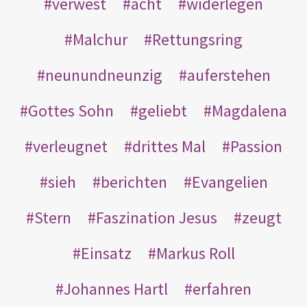
verwest
acht
widerlegen
Malchur
Rettungsring
neunundneunzig
auferstehen
Gottes Sohn
geliebt
Magdalena
verleugnet
drittes Mal
Passion
sieh
berichten
Evangelien
Stern
Faszination Jesus
zeugt
Einsatz
Markus Roll
Johannes Hartl
erfahren