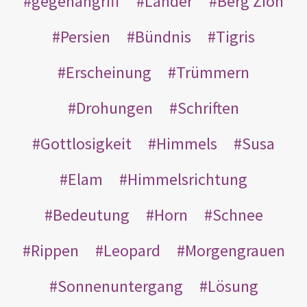
gegenangriff
Länder
Berg Zion
Persien
Bündnis
Tigris
Erscheinung
Trümmern
Drohungen
Schriften
Gottlosigkeit
Himmels
Susa
Elam
Himmelsrichtung
Bedeutung
Horn
Schnee
Rippen
Leopard
Morgengrauen
Sonnenuntergang
Lösung