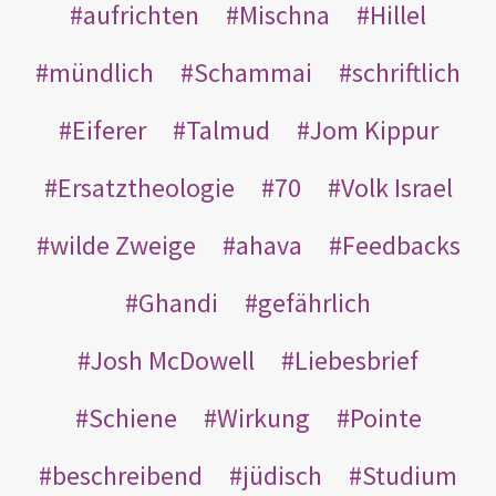
aufrichten
Mischna
Hillel
mündlich
Schammai
schriftlich
Eiferer
Talmud
Jom Kippur
Ersatztheologie
70
Volk Israel
wilde Zweige
ahava
Feedbacks
Ghandi
gefährlich
Josh McDowell
Liebesbrief
Schiene
Wirkung
Pointe
beschreibend
jüdisch
Studium