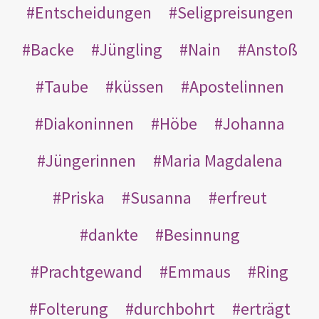
Entscheidungen
Seligpreisungen
Backe
Jüngling
Nain
Anstoß
Taube
küssen
Apostelinnen
Diakoninnen
Höbe
Johanna
Jüngerinnen
Maria Magdalena
Priska
Susanna
erfreut
dankte
Besinnung
Prachtgewand
Emmaus
Ring
Folterung
durchbohrt
erträgt