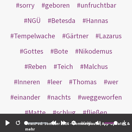
sorry
geboren
unfruchtbar
NGÜ
Betesda
Hannas
Tempelwache
Gärtner
Lazarus
Gottes
Bote
Nikodemus
Reben
Teich
Malchus
Inneren
leer
Thomas
wer
einander
nachts
weggeworfen
Matte
schlug
fließen
00:00
NewsPod: Sommer 2026 – Sommerpause, App-Updates &
Rabbuni
Martha
Opferlamm
Play
Restart
Rewind
Forward
Settings
Mute
Do
mehr