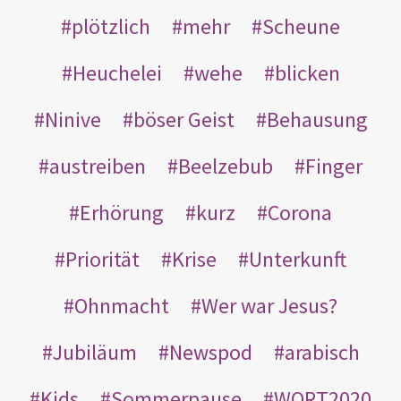
plötzlich
mehr
Scheune
Heuchelei
wehe
blicken
Ninive
böser Geist
Behausung
austreiben
Beelzebub
Finger
Erhörung
kurz
Corona
Priorität
Krise
Unterkunft
Ohnmacht
Wer war Jesus?
Jubiläum
Newspod
arabisch
Kids
Sommerpause
WORT2020