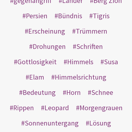
gegenangriff
Länder
Berg Zion
Persien
Bündnis
Tigris
Erscheinung
Trümmern
Drohungen
Schriften
Gottlosigkeit
Himmels
Susa
Elam
Himmelsrichtung
Bedeutung
Horn
Schnee
Rippen
Leopard
Morgengrauen
Sonnenuntergang
Lösung