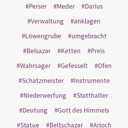
Perser
Meder
Darius
Verwaltung
anklagen
Löwengrube
umgebracht
Belsazar
Ketten
Preis
Wahrsager
Gefesselt
Ofen
Schatzmeister
Instrumente
Niederwerfung
Statthalter
Deutung
Gott des Himmels
Statue
Beltschazar
Arjoch