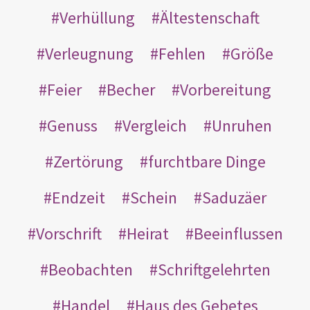
Verhüllung
Ältestenschaft
Verleugnung
Fehlen
Größe
Feier
Becher
Vorbereitung
Genuss
Vergleich
Unruhen
Zertörung
furchtbare Dinge
Endzeit
Schein
Saduzäer
Vorschrift
Heirat
Beeinflussen
Beobachten
Schriftgelehrten
Handel
Haus des Gebetes