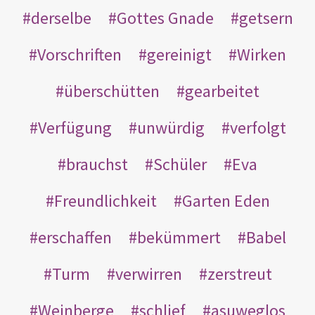
derselbe
Gottes Gnade
getsern
Vorschriften
gereinigt
Wirken
überschütten
gearbeitet
Verfügung
unwürdig
verfolgt
brauchst
Schüler
Eva
Freundlichkeit
Garten Eden
erschaffen
bekümmert
Babel
Turm
verwirren
zerstreut
Weinberge
schlief
asuweglos