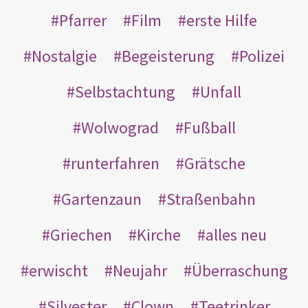
Pfarrer
Film
erste Hilfe
Nostalgie
Begeisterung
Polizei
Selbstachtung
Unfall
Wolwograd
Fußball
runterfahren
Grätsche
Gartenzaun
Straßenbahn
Griechen
Kirche
alles neu
erwischt
Neujahr
Überraschung
Silvester
Clown
Teetrinker