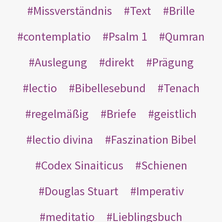
Missverständnis
Text
Brille
contemplatio
Psalm 1
Qumran
Auslegung
direkt
Prägung
lectio
Bibellesebund
Tenach
regelmäßig
Briefe
geistlich
lectio divina
Faszination Bibel
Codex Sinaiticus
Schienen
Douglas Stuart
Imperativ
meditatio
Lieblingsbuch