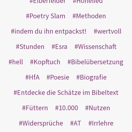
Elberfelder
Hohelied
Poetry Slam
Methoden
indem du ihn entpackst!
wertvoll
Stunden
Esra
Wissenschaft
hell
Kopftuch
Bibelübersetzung
HfA
Poesie
Biografie
Entdecke die Schätze im Bibeltext
Füttern
10.000
Nutzen
Widersprüche
AT
Irrlehre