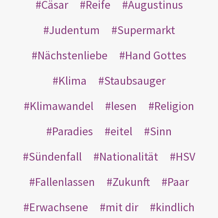
Cäsar
Reife
Augustinus
Judentum
Supermarkt
Nächstenliebe
Hand Gottes
Klima
Staubsauger
Klimawandel
lesen
Religion
Paradies
eitel
Sinn
Sündenfall
Nationalität
HSV
Fallenlassen
Zukunft
Paar
Erwachsene
mit dir
kindlich