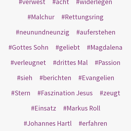
verwest
acht
widerlegen
Malchur
Rettungsring
neunundneunzig
auferstehen
Gottes Sohn
geliebt
Magdalena
verleugnet
drittes Mal
Passion
sieh
berichten
Evangelien
Stern
Faszination Jesus
zeugt
Einsatz
Markus Roll
Johannes Hartl
erfahren