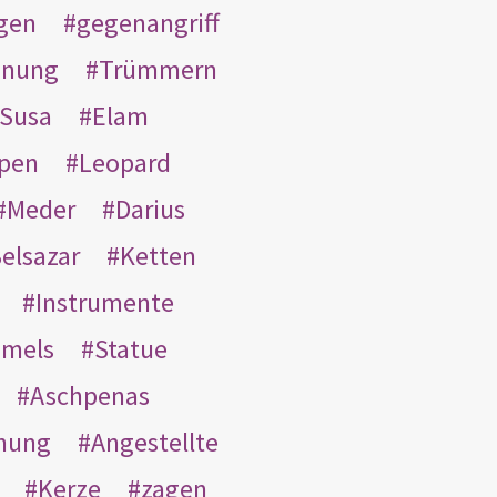
gen
gegenangriff
inung
Trümmern
Susa
Elam
pen
Leopard
Meder
Darius
elsazar
Ketten
Instrumente
mmels
Statue
Aschpenas
nung
Angestellte
Kerze
zagen