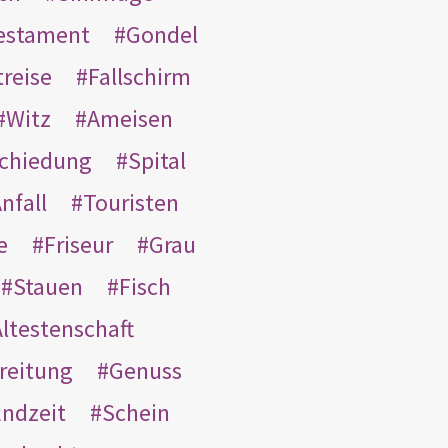
Testament
Gondel
treise
Fallschirm
Witz
Ameisen
schiedung
Spital
nfall
Touristen
e
Friseur
Grau
Stauen
Fisch
ltestenschaft
reitung
Genuss
ndzeit
Schein