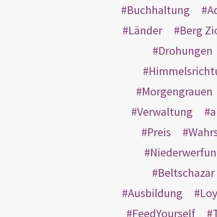
Buchhaltung
A
Länder
Berg Zi
Drohungen
Himmelsricht
Morgengrauen
Verwaltung
a
Preis
Wahrs
Niederwerfun
Beltschazar
Ausbildung
Loy
FeedYourself