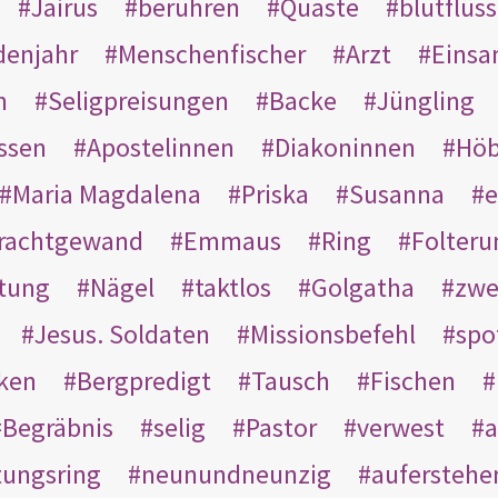
Jairus
berühren
Quaste
blutflüss
enjahr
Menschenfischer
Arzt
Einsa
n
Seligpreisungen
Backe
Jüngling
ssen
Apostelinnen
Diakoninnen
Hö
Maria Magdalena
Priska
Susanna
e
rachtgewand
Emmaus
Ring
Folteru
htung
Nägel
taktlos
Golgatha
zwe
Jesus. Soldaten
Missionsbefehl
spo
nken
Bergpredigt
Tausch
Fischen
Begräbnis
selig
Pastor
verwest
a
tungsring
neunundneunzig
auferstehe