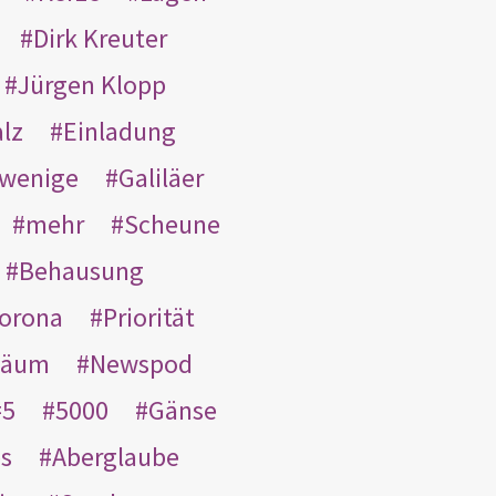
Dirk Kreuter
Jürgen Klopp
lz
Einladung
wenige
Galiläer
mehr
Scheune
Behausung
orona
Priorität
läum
Newspod
5
5000
Gänse
es
Aberglaube