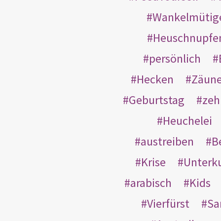
Wankelmütig
Heuschnupfe
persönlich
Hecken
Zäun
Geburtstag
zeh
Heuchelei
austreiben
B
Krise
Unterk
arabisch
Kids
Vierfürst
S