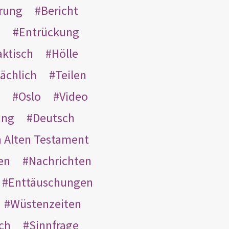
rung
Bericht
s
Entrückung
aktisch
Hölle
ächlich
Teilen
Oslo
Video
ung
Deutsch
m Alten Testament
en
Nachrichten
Enttäuschungen
Wüstenzeiten
ach
Sinnfrage