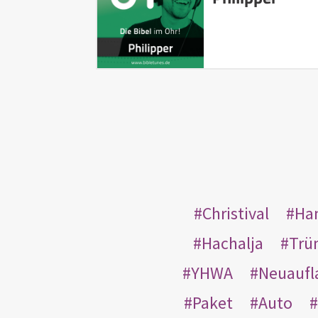
Christival
Ha
Hachalja
Trü
YHWA
Neuaufl
Paket
Auto