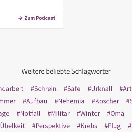
Zum Podcast
Weitere beliebte Schlagwörter
ndarbeit
Schrein
Safe
Urknall
Ar
mmer
Aufbau
Nehemia
Koscher
age
Notfall
Militär
Winter
Oma
Übelkeit
Perspektive
Krebs
Flug