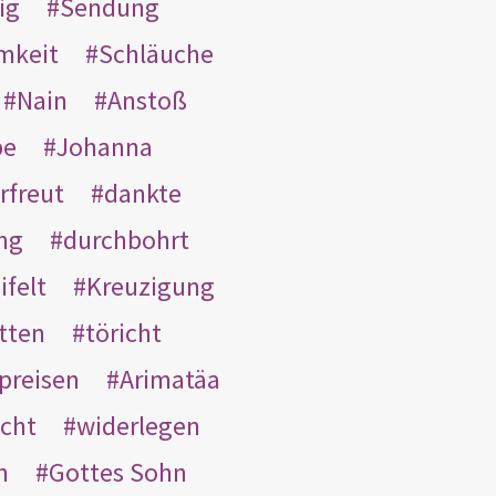
ig
Sendung
mkeit
Schläuche
Nain
Anstoß
be
Johanna
rfreut
dankte
ng
durchbohrt
ifelt
Kreuzigung
tten
töricht
preisen
Arimatäa
cht
widerlegen
n
Gottes Sohn