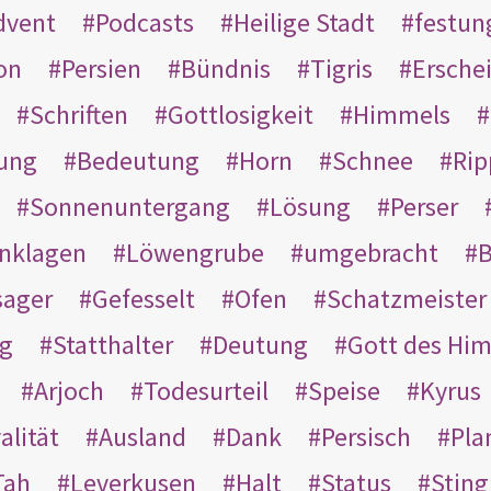
dvent
Podcasts
Heilige Stadt
festun
on
Persien
Bündnis
Tigris
Ersche
Schriften
Gottlosigkeit
Himmels
ung
Bedeutung
Horn
Schnee
Rip
Sonnenuntergang
Lösung
Perser
nklagen
Löwengrube
umgebracht
B
ager
Gefesselt
Ofen
Schatzmeister
g
Statthalter
Deutung
Gott des Hi
Arjoch
Todesurteil
Speise
Kyrus
alität
Ausland
Dank
Persisch
Pla
Tah
Leverkusen
Halt
Status
Sting