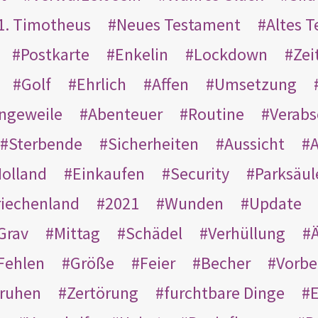
1. Timotheus
Neues Testament
Altes 
Postkarte
Enkelin
Lockdown
Zei
Golf
Ehrlich
Affen
Umsetzung
ngeweile
Abenteuer
Routine
Verab
Sterbende
Sicherheiten
Aussicht
A
olland
Einkaufen
Security
Parksäul
riechenland
2021
Wunden
Update
Grav
Mittag
Schädel
Verhüllung
Ä
Fehlen
Größe
Feier
Becher
Vorbe
ruhen
Zertörung
furchtbare Dinge
E