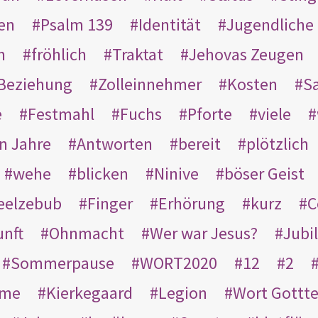
en
Psalm 139
Identität
Jugendliche
n
fröhlich
Traktat
Jehovas Zeugen
Beziehung
Zolleinnehmer
Kosten
Sa
e
Festmahl
Fuchs
Pforte
viele
n Jahre
Antworten
bereit
plötzlich
wehe
blicken
Ninive
böser Geist
eelzebub
Finger
Erhörung
kurz
C
unft
Ohnmacht
Wer war Jesus?
Jubi
Sommerpause
WORT2020
12
2
ame
Kierkegaard
Legion
Wort Gottt