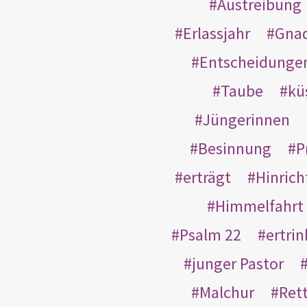
Austreibung
Erlassjahr
Gnad
Entscheidunge
Taube
kü
Jüngerinnen
Besinnung
P
erträgt
Hinric
Himmelfahrt
Psalm 22
ertri
junger Pastor
Malchur
Ret