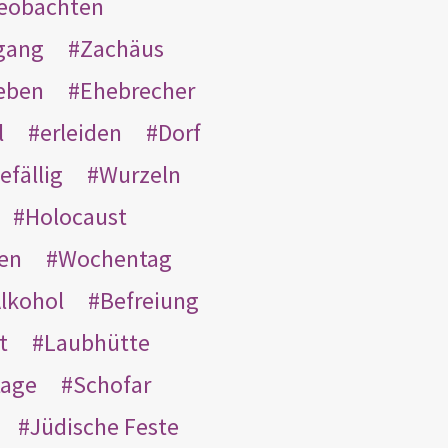
eobachten
gang
Zachäus
eben
Ehebrecher
l
erleiden
Dorf
efällig
Wurzeln
Holocaust
en
Wochentag
lkohol
Befreiung
t
Laubhütte
tage
Schofar
Jüdische Feste