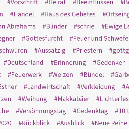
r
Vorschrift
Heirat
Beeinflussen
B
en
Handel
Haus des Gebetes
Ortsein
hn Abrahams
Blinder
schrie
Ewige L
egner
Gottesfurcht
Feuer und Schwefe
schwüren
Aussätzig
Priestern
gottg
Deutschland
Erinnerung
Gedenken
t
Feuerwerk
Weizen
Bündel
Garb
Esther
Landwirtschaft
Verkleidung
A
rzen
Weihung
Makkabäer
Lichterfes
che
Versöhnungstag
Gedenktag
10 
2020
Rückblick
Ausblick
Neue Reihe