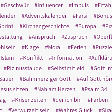
Geschwür
Influencer
Impuls
Erfah
lender
Adventskalender
Farsi
Bonu
Sprint
Kirchengeschichte
Europa
Pr
estaltung
Anspruch
Zuspruch
Oberfl
hlsein
Klage
Moral
Ferien
Puzzle
Islam
Konflikt
Information
Aufklär
Rizinusstaude
Selbstmitleid
Gott i
Sauer
Bahmherziger Gott
Auf Gott hör
Jesus sitzen
Nah am Herzen
Psalm 34
rag
Krisenzeiten
der ich bin
Farben
t
Verwurzelt sein
Wahres Glück
Sir