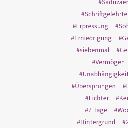
Saduzäe
Schriftgelehrt
Erpressung
So
Erniedrigung
G
siebenmal
Ge
Vermögen
Unabhängigkei
Übersprungen
Lichter
Ke
7 Tage
Wo
Hintergrund