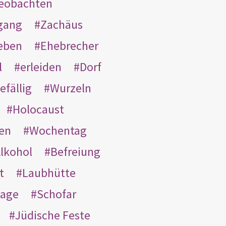
eobachten
gang
Zachäus
eben
Ehebrecher
l
erleiden
Dorf
efällig
Wurzeln
Holocaust
en
Wochentag
lkohol
Befreiung
t
Laubhütte
tage
Schofar
Jüdische Feste