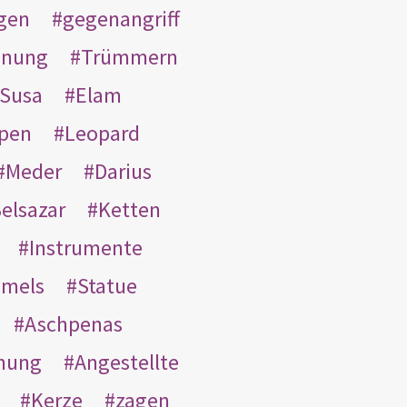
gen
gegenangriff
inung
Trümmern
Susa
Elam
pen
Leopard
Meder
Darius
elsazar
Ketten
Instrumente
mmels
Statue
Aschpenas
nung
Angestellte
Kerze
zagen