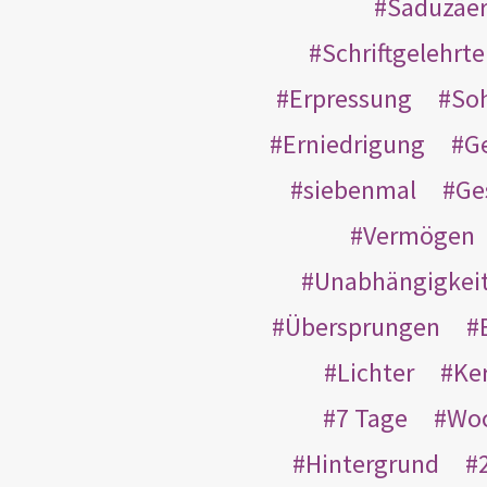
Saduzäe
Schriftgelehrt
Erpressung
So
Erniedrigung
G
siebenmal
Ge
Vermögen
Unabhängigkei
Übersprungen
Lichter
Ke
7 Tage
Wo
Hintergrund