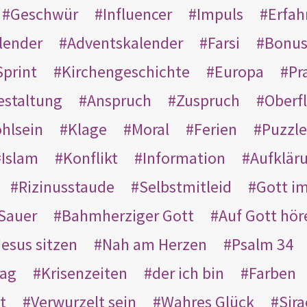
Geschwür
Influencer
Impuls
Erfah
lender
Adventskalender
Farsi
Bonu
Sprint
Kirchengeschichte
Europa
Pr
estaltung
Anspruch
Zuspruch
Oberfl
hlsein
Klage
Moral
Ferien
Puzzle
Islam
Konflikt
Information
Aufklär
Rizinusstaude
Selbstmitleid
Gott i
Sauer
Bahmherziger Gott
Auf Gott hör
Jesus sitzen
Nah am Herzen
Psalm 34
rag
Krisenzeiten
der ich bin
Farben
t
Verwurzelt sein
Wahres Glück
Sir