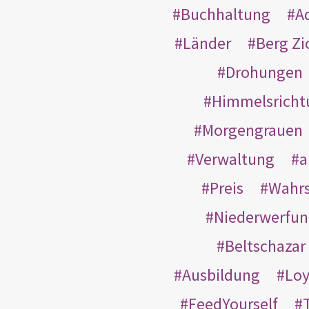
Buchhaltung
A
Länder
Berg Zi
Drohungen
Himmelsricht
Morgengrauen
Verwaltung
a
Preis
Wahrs
Niederwerfun
Beltschazar
Ausbildung
Loy
FeedYourself