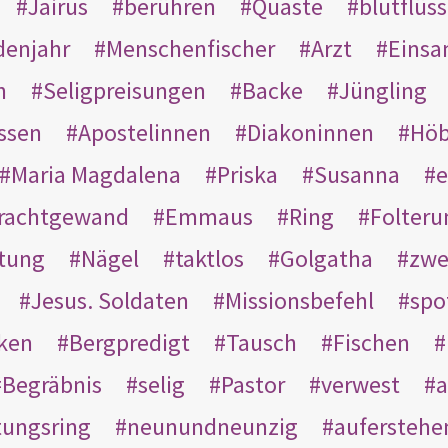
Jairus
berühren
Quaste
blutflüss
enjahr
Menschenfischer
Arzt
Einsa
n
Seligpreisungen
Backe
Jüngling
ssen
Apostelinnen
Diakoninnen
Hö
Maria Magdalena
Priska
Susanna
e
rachtgewand
Emmaus
Ring
Folteru
htung
Nägel
taktlos
Golgatha
zwe
Jesus. Soldaten
Missionsbefehl
spo
nken
Bergpredigt
Tausch
Fischen
Begräbnis
selig
Pastor
verwest
a
tungsring
neunundneunzig
auferstehe