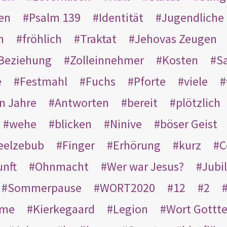
en
Psalm 139
Identität
Jugendliche
n
fröhlich
Traktat
Jehovas Zeugen
Beziehung
Zolleinnehmer
Kosten
Sa
e
Festmahl
Fuchs
Pforte
viele
n Jahre
Antworten
bereit
plötzlich
wehe
blicken
Ninive
böser Geist
eelzebub
Finger
Erhörung
kurz
C
unft
Ohnmacht
Wer war Jesus?
Jubi
Sommerpause
WORT2020
12
2
ame
Kierkegaard
Legion
Wort Gottt