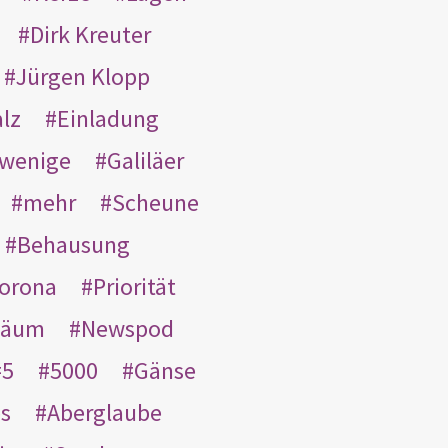
Dirk Kreuter
Jürgen Klopp
lz
Einladung
wenige
Galiläer
mehr
Scheune
Behausung
orona
Priorität
läum
Newspod
5
5000
Gänse
es
Aberglaube