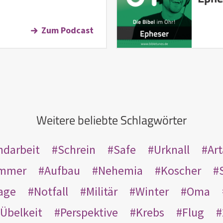
Zum Podcast
Weitere beliebte Schlagwörter
ndarbeit
Schrein
Safe
Urknall
Ar
mmer
Aufbau
Nehemia
Koscher
age
Notfall
Militär
Winter
Oma
Übelkeit
Perspektive
Krebs
Flug