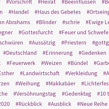
r
Vorschrift
Heirat
Beeinflussen
B
en
Handel
Haus des Gebetes
Ortsein
hn Abrahams
Blinder
schrie
Ewige L
egner
Gottesfurcht
Feuer und Schwefe
schwüren
Aussätzig
Priestern
gottg
Deutschland
Erinnerung
Gedenken
t
Feuerwerk
Weizen
Bündel
Garb
Esther
Landwirtschaft
Verkleidung
A
rzen
Weihung
Makkabäer
Lichterfes
che
Versöhnungstag
Gedenktag
10 
2020
Rückblick
Ausblick
Neue Reihe