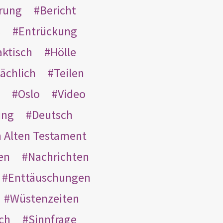
rung
Bericht
s
Entrückung
aktisch
Hölle
ächlich
Teilen
Oslo
Video
ung
Deutsch
m Alten Testament
en
Nachrichten
Enttäuschungen
Wüstenzeiten
ach
Sinnfrage