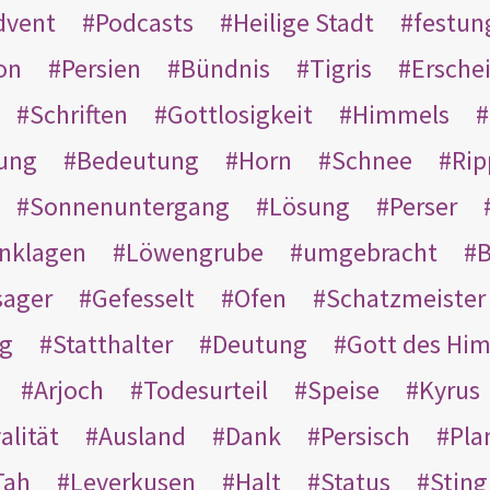
dvent
Podcasts
Heilige Stadt
festun
on
Persien
Bündnis
Tigris
Ersche
Schriften
Gottlosigkeit
Himmels
ung
Bedeutung
Horn
Schnee
Rip
Sonnenuntergang
Lösung
Perser
nklagen
Löwengrube
umgebracht
B
ager
Gefesselt
Ofen
Schatzmeister
g
Statthalter
Deutung
Gott des Hi
Arjoch
Todesurteil
Speise
Kyrus
alität
Ausland
Dank
Persisch
Pla
Tah
Leverkusen
Halt
Status
Sting