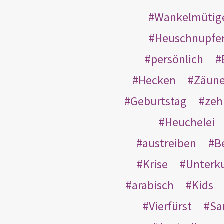
Wankelmütig
Heuschnupfe
persönlich
Hecken
Zäun
Geburtstag
zeh
Heuchelei
austreiben
B
Krise
Unterk
arabisch
Kids
Vierfürst
S