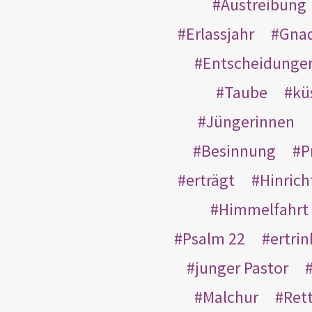
Austreibung
Erlassjahr
Gnad
Entscheidunge
Taube
kü
Jüngerinnen
Besinnung
P
erträgt
Hinric
Himmelfahrt
Psalm 22
ertri
junger Pastor
Malchur
Ret