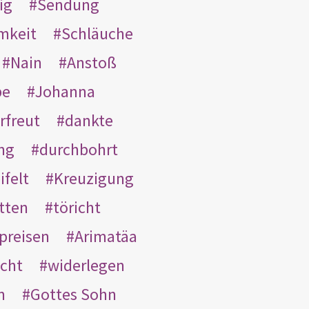
ig
Sendung
mkeit
Schläuche
Nain
Anstoß
be
Johanna
rfreut
dankte
ng
durchbohrt
ifelt
Kreuzigung
tten
töricht
preisen
Arimatäa
cht
widerlegen
n
Gottes Sohn