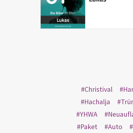
Christival
Ha
Hachalja
Trü
YHWA
Neuaufl
Paket
Auto