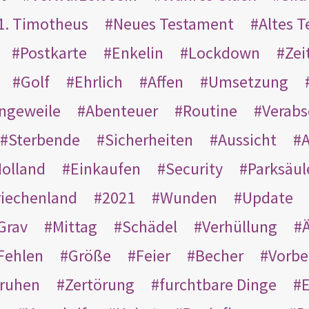
1. Timotheus
Neues Testament
Altes 
Postkarte
Enkelin
Lockdown
Zei
Golf
Ehrlich
Affen
Umsetzung
ngeweile
Abenteuer
Routine
Verab
Sterbende
Sicherheiten
Aussicht
A
olland
Einkaufen
Security
Parksäul
riechenland
2021
Wunden
Update
Grav
Mittag
Schädel
Verhüllung
Ä
Fehlen
Größe
Feier
Becher
Vorbe
ruhen
Zertörung
furchtbare Dinge
E