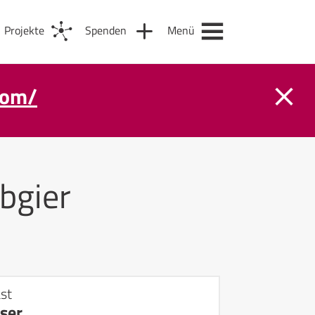
Projekte
Spenden
Menü
com/
bgier
st
ser