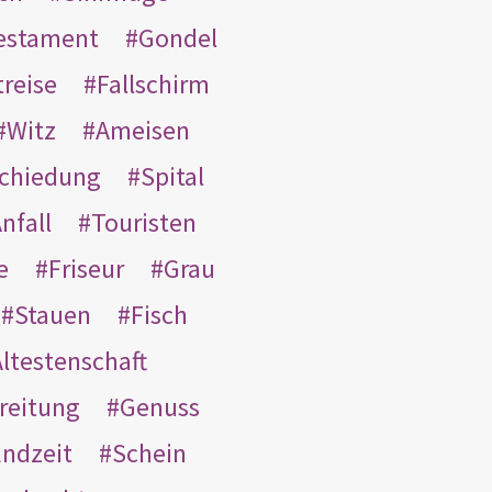
Testament
Gondel
treise
Fallschirm
Witz
Ameisen
schiedung
Spital
nfall
Touristen
e
Friseur
Grau
Stauen
Fisch
ltestenschaft
reitung
Genuss
ndzeit
Schein