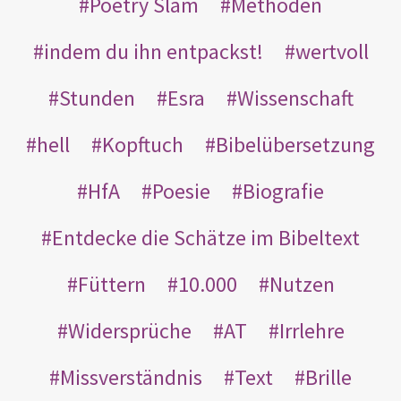
Poetry Slam
Methoden
indem du ihn entpackst!
wertvoll
Stunden
Esra
Wissenschaft
hell
Kopftuch
Bibelübersetzung
HfA
Poesie
Biografie
Entdecke die Schätze im Bibeltext
Füttern
10.000
Nutzen
Widersprüche
AT
Irrlehre
Missverständnis
Text
Brille