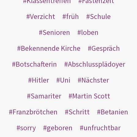
Klassentreffen
Fastenzeit
Verzicht
früh
Schule
Senioren
loben
Bekennende Kirche
Gespräch
Botschafterin
Abschlussplädoyer
Hitler
Uni
Nächster
Samariter
Martin Scott
Franzbrötchen
Schritt
Betanien
sorry
geboren
unfruchtbar