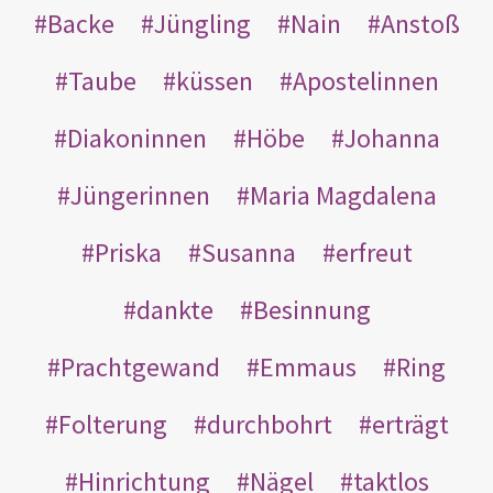
Backe
Jüngling
Nain
Anstoß
Taube
küssen
Apostelinnen
Diakoninnen
Höbe
Johanna
Jüngerinnen
Maria Magdalena
Priska
Susanna
erfreut
dankte
Besinnung
Prachtgewand
Emmaus
Ring
Folterung
durchbohrt
erträgt
Hinrichtung
Nägel
taktlos