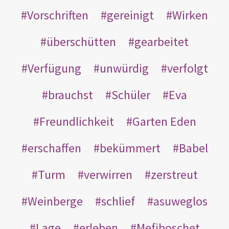
Vorschriften
gereinigt
Wirken
überschütten
gearbeitet
Verfügung
unwürdig
verfolgt
brauchst
Schüler
Eva
Freundlichkeit
Garten Eden
erschaffen
bekümmert
Babel
Turm
verwirren
zerstreut
Weinberge
schlief
asuweglos
Lage
erleben
Mefiboschet