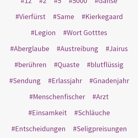
12
2
5
5000
Gänse
Vierfürst
Same
Kierkegaard
Legion
Wort Gotttes
Aberglaube
Austreibung
Jairus
berühren
Quaste
blutflüssig
Sendung
Erlassjahr
Gnadenjahr
Menschenfischer
Arzt
Einsamkeit
Schläuche
Entscheidungen
Seligpreisungen