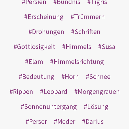
Persien
Bündnis
Tigris
Erscheinung
Trümmern
Drohungen
Schriften
Gottlosigkeit
Himmels
Susa
Elam
Himmelsrichtung
Bedeutung
Horn
Schnee
Rippen
Leopard
Morgengrauen
Sonnenuntergang
Lösung
Perser
Meder
Darius