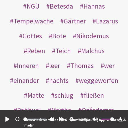
NGÜ
Betesda
Hannas
Tempelwache
Gärtner
Lazarus
Gottes
Bote
Nikodemus
Reben
Teich
Malchus
Inneren
leer
Thomas
wer
einander
nachts
weggeworfen
Matte
schlug
fließen
Rabbuni
Martha
Opferlamm
00:00
NewsPod: Sommer 2026 – Sommerpause, App-Updates &
gewaschen
gegeben
jüdischen
Play
Restart
Rewind
Forward
Settings
Mute
Do
mehr