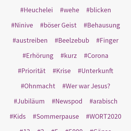
Heuchelei
wehe
blicken
Ninive
böser Geist
Behausung
austreiben
Beelzebub
Finger
Erhörung
kurz
Corona
Priorität
Krise
Unterkunft
Ohnmacht
Wer war Jesus?
Jubiläum
Newspod
arabisch
Kids
Sommerpause
WORT2020