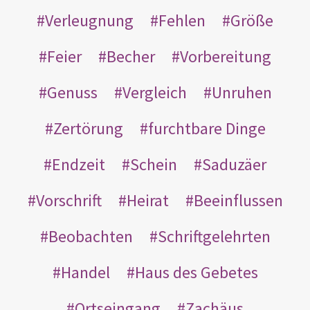
Verleugnung
Fehlen
Größe
Feier
Becher
Vorbereitung
Genuss
Vergleich
Unruhen
Zertörung
furchtbare Dinge
Endzeit
Schein
Saduzäer
Vorschrift
Heirat
Beeinflussen
Beobachten
Schriftgelehrten
Handel
Haus des Gebetes
Ortseingang
Zachäus