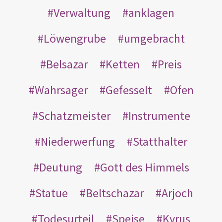
Verwaltung
anklagen
Löwengrube
umgebracht
Belsazar
Ketten
Preis
Wahrsager
Gefesselt
Ofen
Schatzmeister
Instrumente
Niederwerfung
Statthalter
Deutung
Gott des Himmels
Statue
Beltschazar
Arjoch
Todesurteil
Speise
Kyrus