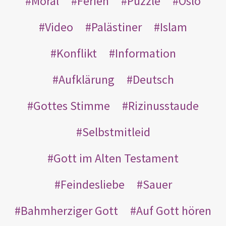
Moral
Ferien
Puzzle
Oslo
Video
Palästiner
Islam
Konflikt
Information
Aufklärung
Deutsch
Gottes Stimme
Rizinusstaude
Selbstmitleid
Gott im Alten Testament
Feindesliebe
Sauer
Bahmherziger Gott
Auf Gott hören