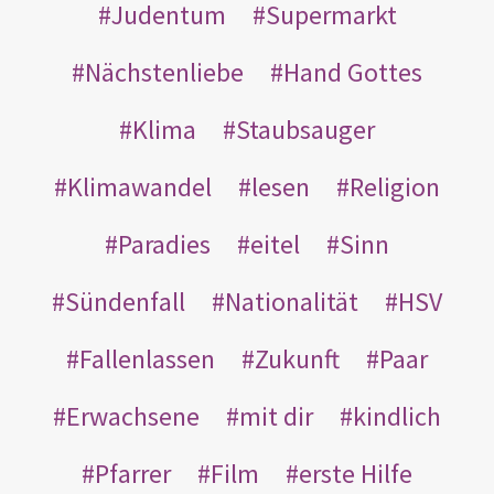
Judentum
Supermarkt
Nächstenliebe
Hand Gottes
Klima
Staubsauger
Klimawandel
lesen
Religion
Paradies
eitel
Sinn
Sündenfall
Nationalität
HSV
Fallenlassen
Zukunft
Paar
Erwachsene
mit dir
kindlich
Pfarrer
Film
erste Hilfe