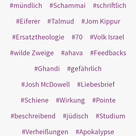
mündlich
Schammai
schriftlich
Eiferer
Talmud
Jom Kippur
Ersatztheologie
70
Volk Israel
wilde Zweige
ahava
Feedbacks
Ghandi
gefährlich
Josh McDowell
Liebesbrief
Schiene
Wirkung
Pointe
beschreibend
jüdisch
Studium
Verheißungen
Apokalypse