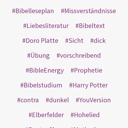
Bibelleseplan
Missverständnisse
Liebesliteratur
Bibeltext
Doro Platte
Sicht
dick
Übung
vorschreibend
BibleEnergy
Prophetie
Bibelstudium
Harry Potter
contra
dunkel
YouVersion
Elberfelder
Hohelied