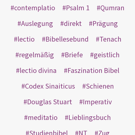
contemplatio
Psalm 1
Qumran
Auslegung
direkt
Prägung
lectio
Bibellesebund
Tenach
regelmäßig
Briefe
geistlich
lectio divina
Faszination Bibel
Codex Sinaiticus
Schienen
Douglas Stuart
Imperativ
meditatio
Lieblingsbuch
Studienbibel
NT
Zug