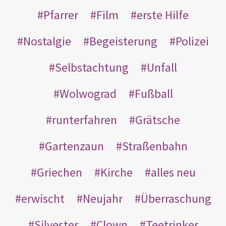
Pfarrer
Film
erste Hilfe
Nostalgie
Begeisterung
Polizei
Selbstachtung
Unfall
Wolwograd
Fußball
runterfahren
Grätsche
Gartenzaun
Straßenbahn
Griechen
Kirche
alles neu
erwischt
Neujahr
Überraschung
Silvester
Clown
Teetrinker