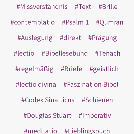
Missverständnis
Text
Brille
contemplatio
Psalm 1
Qumran
Auslegung
direkt
Prägung
lectio
Bibellesebund
Tenach
regelmäßig
Briefe
geistlich
lectio divina
Faszination Bibel
Codex Sinaiticus
Schienen
Douglas Stuart
Imperativ
meditatio
Lieblingsbuch