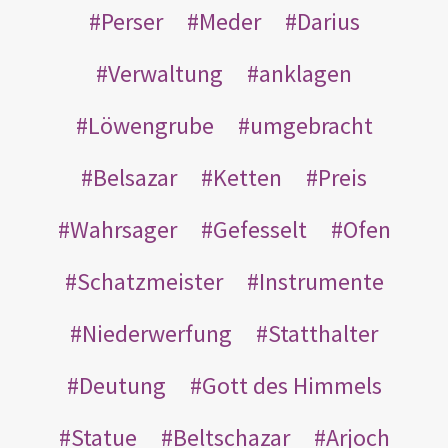
Perser
Meder
Darius
Verwaltung
anklagen
Löwengrube
umgebracht
Belsazar
Ketten
Preis
Wahrsager
Gefesselt
Ofen
Schatzmeister
Instrumente
Niederwerfung
Statthalter
Deutung
Gott des Himmels
Statue
Beltschazar
Arjoch