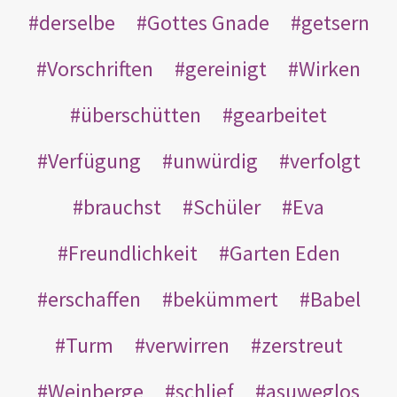
derselbe
Gottes Gnade
getsern
Vorschriften
gereinigt
Wirken
überschütten
gearbeitet
Verfügung
unwürdig
verfolgt
brauchst
Schüler
Eva
Freundlichkeit
Garten Eden
erschaffen
bekümmert
Babel
Turm
verwirren
zerstreut
Weinberge
schlief
asuweglos