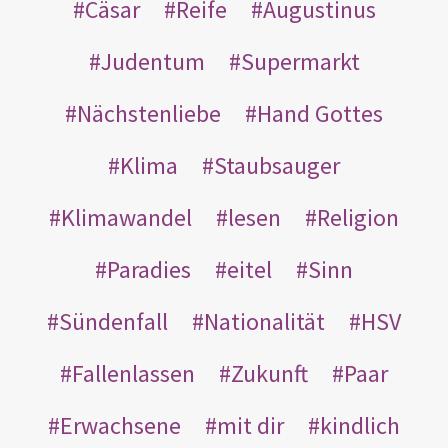
Cäsar
Reife
Augustinus
Judentum
Supermarkt
Nächstenliebe
Hand Gottes
Klima
Staubsauger
Klimawandel
lesen
Religion
Paradies
eitel
Sinn
Sündenfall
Nationalität
HSV
Fallenlassen
Zukunft
Paar
Erwachsene
mit dir
kindlich