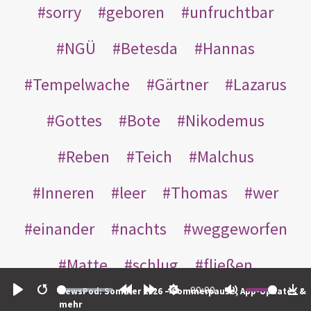
sorry
geboren
unfruchtbar
NGÜ
Betesda
Hannas
Tempelwache
Gärtner
Lazarus
Gottes
Bote
Nikodemus
Reben
Teich
Malchus
Inneren
leer
Thomas
wer
einander
nachts
weggeworfen
Matte
schlug
fließen
00:00
NewsPod: Sommer 2026 – Sommerpause, App-Updates &
Rabbuni
Martha
Opferlamm
Play
Restart
Rewind
Forward
Settings
Mute
Do
mehr