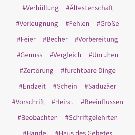
Verhüllung
Ältestenschaft
Verleugnung
Fehlen
Größe
Feier
Becher
Vorbereitung
Genuss
Vergleich
Unruhen
Zertörung
furchtbare Dinge
Endzeit
Schein
Saduzäer
Vorschrift
Heirat
Beeinflussen
Beobachten
Schriftgelehrten
Handel
Haus des Gebetes