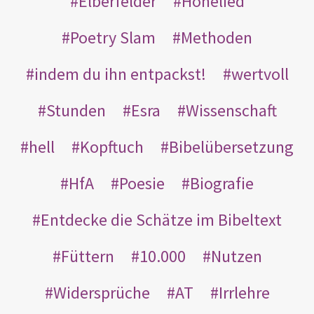
Elberfelder
Hohelied
Poetry Slam
Methoden
indem du ihn entpackst!
wertvoll
Stunden
Esra
Wissenschaft
hell
Kopftuch
Bibelübersetzung
HfA
Poesie
Biografie
Entdecke die Schätze im Bibeltext
Füttern
10.000
Nutzen
Widersprüche
AT
Irrlehre