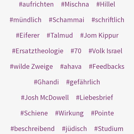
aufrichten
Mischna
Hillel
mündlich
Schammai
schriftlich
Eiferer
Talmud
Jom Kippur
Ersatztheologie
70
Volk Israel
wilde Zweige
ahava
Feedbacks
Ghandi
gefährlich
Josh McDowell
Liebesbrief
Schiene
Wirkung
Pointe
beschreibend
jüdisch
Studium