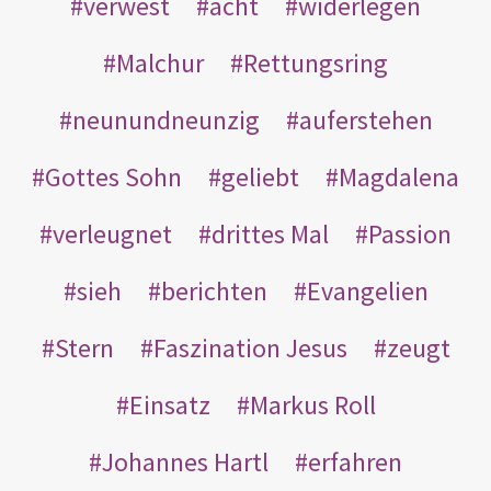
verwest
acht
widerlegen
Malchur
Rettungsring
neunundneunzig
auferstehen
Gottes Sohn
geliebt
Magdalena
verleugnet
drittes Mal
Passion
sieh
berichten
Evangelien
Stern
Faszination Jesus
zeugt
Einsatz
Markus Roll
Johannes Hartl
erfahren