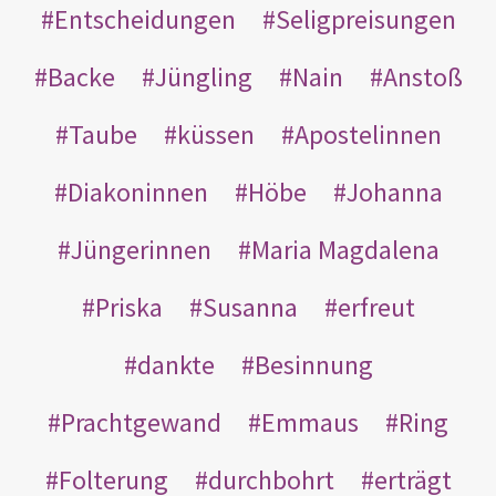
Entscheidungen
Seligpreisungen
Backe
Jüngling
Nain
Anstoß
Taube
küssen
Apostelinnen
Diakoninnen
Höbe
Johanna
Jüngerinnen
Maria Magdalena
Priska
Susanna
erfreut
dankte
Besinnung
Prachtgewand
Emmaus
Ring
Folterung
durchbohrt
erträgt