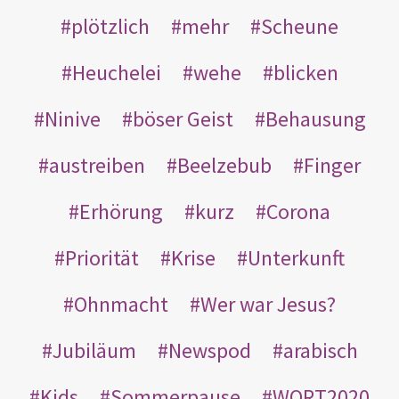
plötzlich
mehr
Scheune
Heuchelei
wehe
blicken
Ninive
böser Geist
Behausung
austreiben
Beelzebub
Finger
Erhörung
kurz
Corona
Priorität
Krise
Unterkunft
Ohnmacht
Wer war Jesus?
Jubiläum
Newspod
arabisch
Kids
Sommerpause
WORT2020