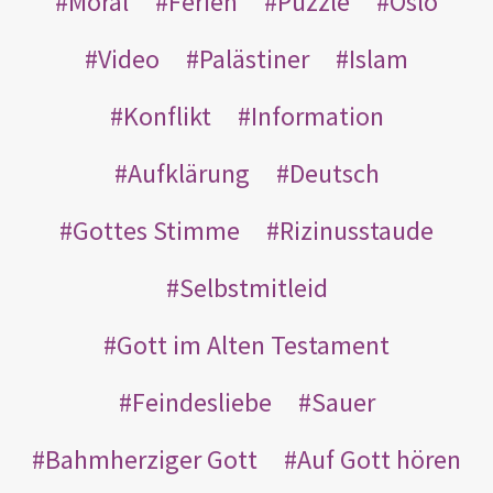
Moral
Ferien
Puzzle
Oslo
Video
Palästiner
Islam
Konflikt
Information
Aufklärung
Deutsch
Gottes Stimme
Rizinusstaude
Selbstmitleid
Gott im Alten Testament
Feindesliebe
Sauer
Bahmherziger Gott
Auf Gott hören