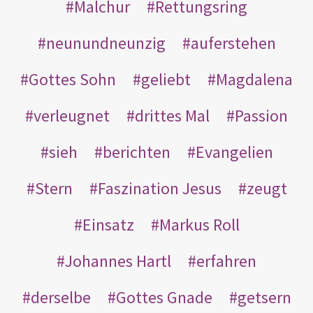
Malchur
Rettungsring
neunundneunzig
auferstehen
Gottes Sohn
geliebt
Magdalena
verleugnet
drittes Mal
Passion
sieh
berichten
Evangelien
Stern
Faszination Jesus
zeugt
Einsatz
Markus Roll
Johannes Hartl
erfahren
derselbe
Gottes Gnade
getsern