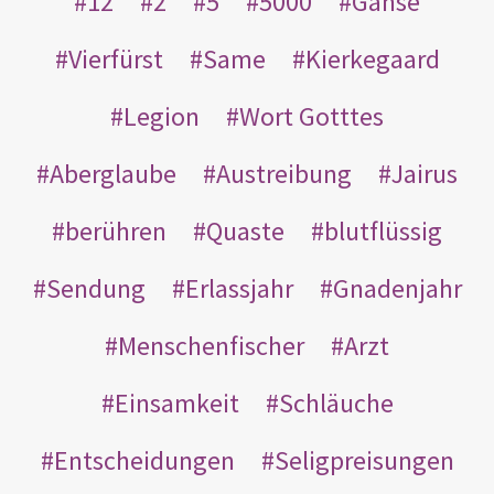
12
2
5
5000
Gänse
Vierfürst
Same
Kierkegaard
Legion
Wort Gotttes
Aberglaube
Austreibung
Jairus
berühren
Quaste
blutflüssig
Sendung
Erlassjahr
Gnadenjahr
Menschenfischer
Arzt
Einsamkeit
Schläuche
Entscheidungen
Seligpreisungen