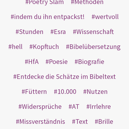
Poetry Slam
Methoden
indem du ihn entpackst!
wertvoll
Stunden
Esra
Wissenschaft
hell
Kopftuch
Bibelübersetzung
HfA
Poesie
Biografie
Entdecke die Schätze im Bibeltext
Füttern
10.000
Nutzen
Widersprüche
AT
Irrlehre
Missverständnis
Text
Brille