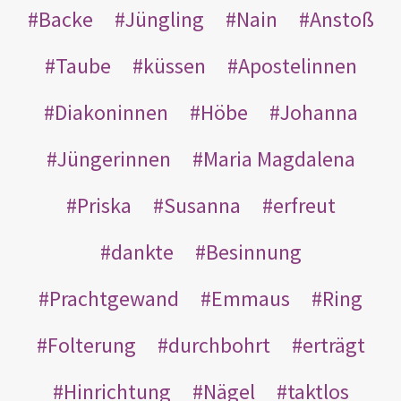
Backe
Jüngling
Nain
Anstoß
Taube
küssen
Apostelinnen
Diakoninnen
Höbe
Johanna
Jüngerinnen
Maria Magdalena
Priska
Susanna
erfreut
dankte
Besinnung
Prachtgewand
Emmaus
Ring
Folterung
durchbohrt
erträgt
Hinrichtung
Nägel
taktlos