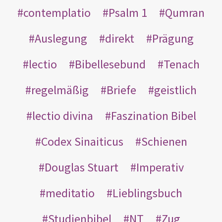
contemplatio
Psalm 1
Qumran
Auslegung
direkt
Prägung
lectio
Bibellesebund
Tenach
regelmäßig
Briefe
geistlich
lectio divina
Faszination Bibel
Codex Sinaiticus
Schienen
Douglas Stuart
Imperativ
meditatio
Lieblingsbuch
Studienbibel
NT
Zug