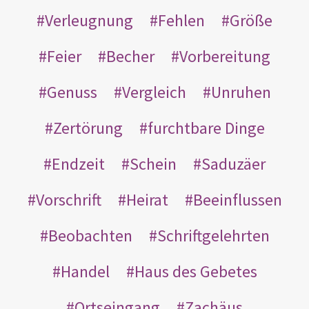
Verleugnung
Fehlen
Größe
Feier
Becher
Vorbereitung
Genuss
Vergleich
Unruhen
Zertörung
furchtbare Dinge
Endzeit
Schein
Saduzäer
Vorschrift
Heirat
Beeinflussen
Beobachten
Schriftgelehrten
Handel
Haus des Gebetes
Ortseingang
Zachäus