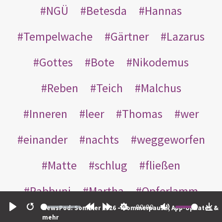
NGÜ
Betesda
Hannas
Tempelwache
Gärtner
Lazarus
Gottes
Bote
Nikodemus
Reben
Teich
Malchus
Inneren
leer
Thomas
wer
einander
nachts
weggeworfen
Matte
schlug
fließen
Rabbuni
Martha
Opferlamm
00:00
NewsPod: Sommer 2026 – Sommerpause, App-Updates &
gewaschen
gegeben
jüdischen
Play
Restart
Rewind
Forward
Settings
Mute
Do
mehr