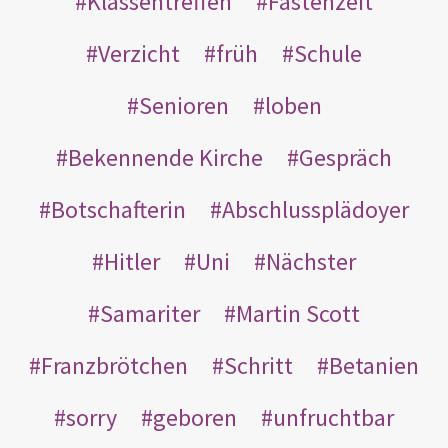
Klassentreffen
Fastenzeit
Verzicht
früh
Schule
Senioren
loben
Bekennende Kirche
Gespräch
Botschafterin
Abschlussplädoyer
Hitler
Uni
Nächster
Samariter
Martin Scott
Franzbrötchen
Schritt
Betanien
sorry
geboren
unfruchtbar