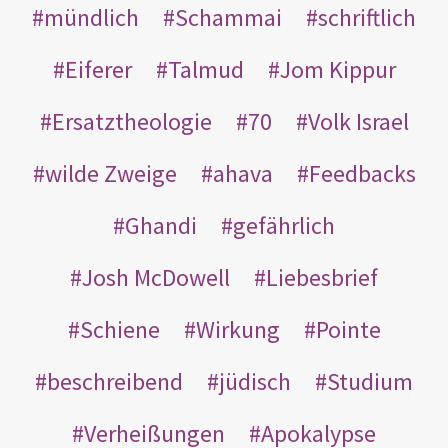
mündlich
Schammai
schriftlich
Eiferer
Talmud
Jom Kippur
Ersatztheologie
70
Volk Israel
wilde Zweige
ahava
Feedbacks
Ghandi
gefährlich
Josh McDowell
Liebesbrief
Schiene
Wirkung
Pointe
beschreibend
jüdisch
Studium
Verheißungen
Apokalypse