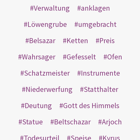
Verwaltung
anklagen
Löwengrube
umgebracht
Belsazar
Ketten
Preis
Wahrsager
Gefesselt
Ofen
Schatzmeister
Instrumente
Niederwerfung
Statthalter
Deutung
Gott des Himmels
Statue
Beltschazar
Arjoch
Todesurteil
Speise
Kyrus