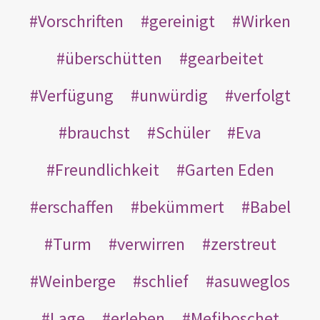
Vorschriften
gereinigt
Wirken
überschütten
gearbeitet
Verfügung
unwürdig
verfolgt
brauchst
Schüler
Eva
Freundlichkeit
Garten Eden
erschaffen
bekümmert
Babel
Turm
verwirren
zerstreut
Weinberge
schlief
asuweglos
Lage
erleben
Mefiboschet