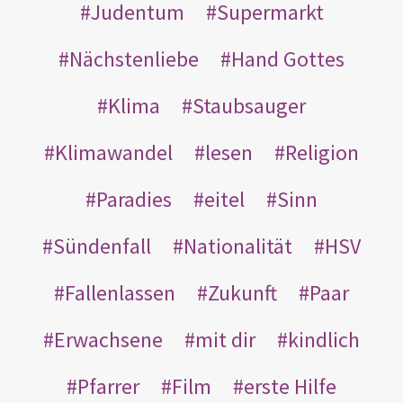
Judentum
Supermarkt
Nächstenliebe
Hand Gottes
Klima
Staubsauger
Klimawandel
lesen
Religion
Paradies
eitel
Sinn
Sündenfall
Nationalität
HSV
Fallenlassen
Zukunft
Paar
Erwachsene
mit dir
kindlich
Pfarrer
Film
erste Hilfe