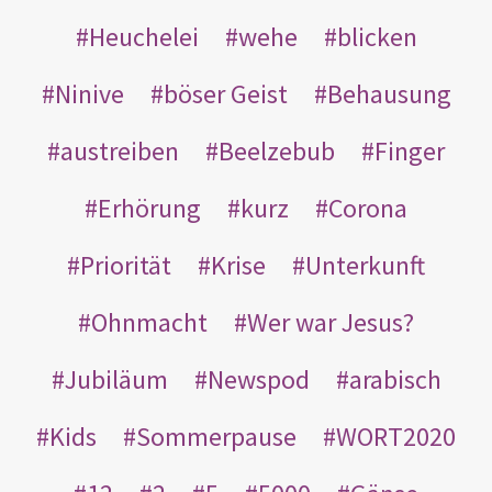
Heuchelei
wehe
blicken
Ninive
böser Geist
Behausung
austreiben
Beelzebub
Finger
Erhörung
kurz
Corona
Priorität
Krise
Unterkunft
Ohnmacht
Wer war Jesus?
Jubiläum
Newspod
arabisch
Kids
Sommerpause
WORT2020