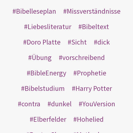
Bibelleseplan
Missverständnisse
Liebesliteratur
Bibeltext
Doro Platte
Sicht
dick
Übung
vorschreibend
BibleEnergy
Prophetie
Bibelstudium
Harry Potter
contra
dunkel
YouVersion
Elberfelder
Hohelied