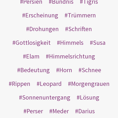
Persien
Bündnis
Tigris
Erscheinung
Trümmern
Drohungen
Schriften
Gottlosigkeit
Himmels
Susa
Elam
Himmelsrichtung
Bedeutung
Horn
Schnee
Rippen
Leopard
Morgengrauen
Sonnenuntergang
Lösung
Perser
Meder
Darius