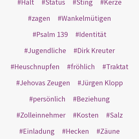
Halt
Status
Sting
Kerze
zagen
Wankelmütigen
Psalm 139
Identität
Jugendliche
Dirk Kreuter
Heuschnupfen
fröhlich
Traktat
Jehovas Zeugen
Jürgen Klopp
persönlich
Beziehung
Zolleinnehmer
Kosten
Salz
Einladung
Hecken
Zäune