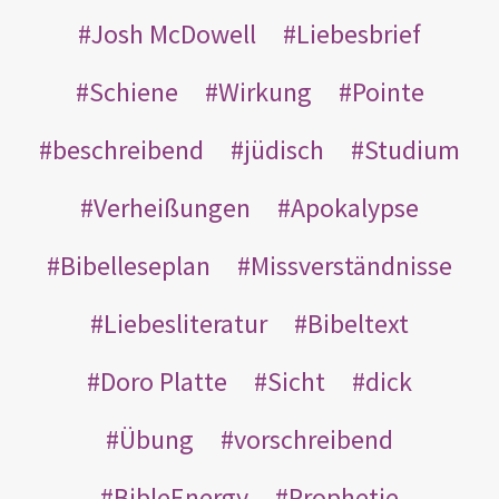
Josh McDowell
Liebesbrief
Schiene
Wirkung
Pointe
beschreibend
jüdisch
Studium
Verheißungen
Apokalypse
Bibelleseplan
Missverständnisse
Liebesliteratur
Bibeltext
Doro Platte
Sicht
dick
Übung
vorschreibend
BibleEnergy
Prophetie