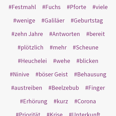
Festmahl
Fuchs
Pforte
viele
wenige
Galiläer
Geburtstag
zehn Jahre
Antworten
bereit
plötzlich
mehr
Scheune
Heuchelei
wehe
blicken
Ninive
böser Geist
Behausung
austreiben
Beelzebub
Finger
Erhörung
kurz
Corona
Priorität
Krise
Unterkunft