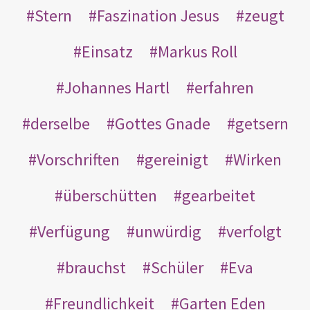
Stern
Faszination Jesus
zeugt
Einsatz
Markus Roll
Johannes Hartl
erfahren
derselbe
Gottes Gnade
getsern
Vorschriften
gereinigt
Wirken
überschütten
gearbeitet
Verfügung
unwürdig
verfolgt
brauchst
Schüler
Eva
Freundlichkeit
Garten Eden