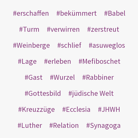
erschaffen
bekümmert
Babel
Turm
verwirren
zerstreut
Weinberge
schlief
asuweglos
Lage
erleben
Mefiboschet
Gast
Wurzel
Rabbiner
Gottesbild
jüdische Welt
Kreuzzüge
Ecclesia
JHWH
Luther
Relation
Synagoga