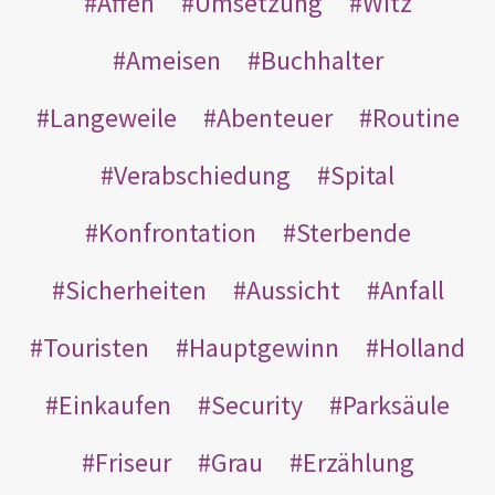
Affen
Umsetzung
Witz
Ameisen
Buchhalter
Langeweile
Abenteuer
Routine
Verabschiedung
Spital
Konfrontation
Sterbende
Sicherheiten
Aussicht
Anfall
Touristen
Hauptgewinn
Holland
Einkaufen
Security
Parksäule
Friseur
Grau
Erzählung