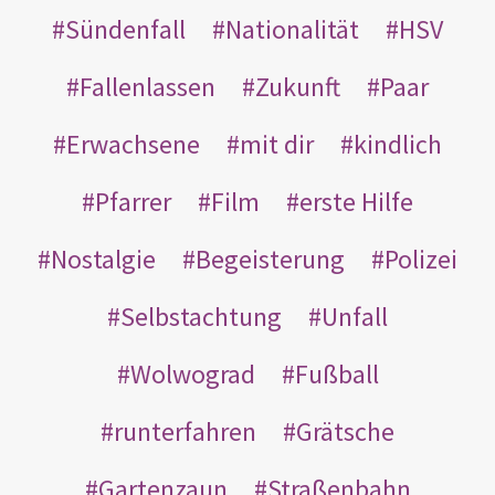
Sündenfall
Nationalität
HSV
Fallenlassen
Zukunft
Paar
Erwachsene
mit dir
kindlich
Pfarrer
Film
erste Hilfe
Nostalgie
Begeisterung
Polizei
Selbstachtung
Unfall
Wolwograd
Fußball
runterfahren
Grätsche
Gartenzaun
Straßenbahn