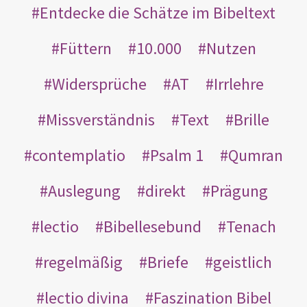
Entdecke die Schätze im Bibeltext
Füttern
10.000
Nutzen
Widersprüche
AT
Irrlehre
Missverständnis
Text
Brille
contemplatio
Psalm 1
Qumran
Auslegung
direkt
Prägung
lectio
Bibellesebund
Tenach
regelmäßig
Briefe
geistlich
lectio divina
Faszination Bibel