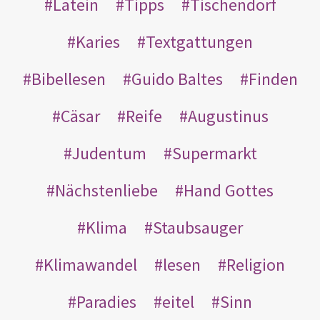
Latein
Tipps
Tischendorf
Karies
Textgattungen
Bibellesen
Guido Baltes
Finden
Cäsar
Reife
Augustinus
Judentum
Supermarkt
Nächstenliebe
Hand Gottes
Klima
Staubsauger
Klimawandel
lesen
Religion
Paradies
eitel
Sinn