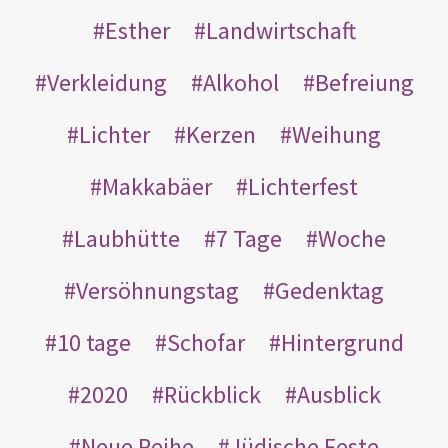
Esther
Landwirtschaft
Verkleidung
Alkohol
Befreiung
Lichter
Kerzen
Weihung
Makkabäer
Lichterfest
Laubhütte
7 Tage
Woche
Versöhnungstag
Gedenktag
10 tage
Schofar
Hintergrund
2020
Rückblick
Ausblick
Neue Reihe
Jüdische Feste