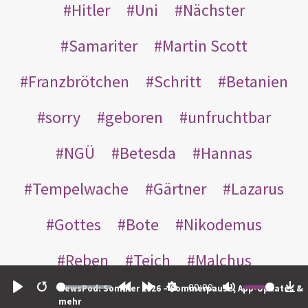
Hitler
Uni
Nächster
Samariter
Martin Scott
Franzbrötchen
Schritt
Betanien
sorry
geboren
unfruchtbar
NGÜ
Betesda
Hannas
Tempelwache
Gärtner
Lazarus
Gottes
Bote
Nikodemus
Reben
Teich
Malchus
00:00
NewsPod: Sommer 2026 – Sommerpause, App-Updates &
Inneren
leer
Thomas
wer
Play
Restart
Rewind
Forward
Settings
Mute
Do
mehr