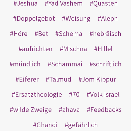
Jeshua
Yad Vashem
Quasten
Doppelgebot
Weisung
Aleph
Höre
Bet
Schema
hebräisch
aufrichten
Mischna
Hillel
mündlich
Schammai
schriftlich
Eiferer
Talmud
Jom Kippur
Ersatztheologie
70
Volk Israel
wilde Zweige
ahava
Feedbacks
Ghandi
gefährlich