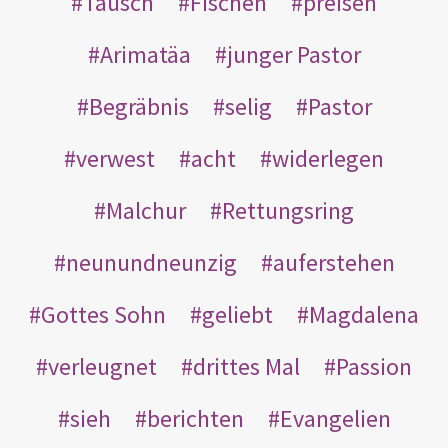
Tausch
Fischen
preisen
Arimatäa
junger Pastor
Begräbnis
selig
Pastor
verwest
acht
widerlegen
Malchur
Rettungsring
neunundneunzig
auferstehen
Gottes Sohn
geliebt
Magdalena
verleugnet
drittes Mal
Passion
sieh
berichten
Evangelien