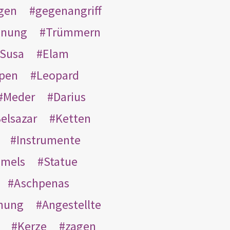
gen
gegenangriff
inung
Trümmern
Susa
Elam
pen
Leopard
Meder
Darius
elsazar
Ketten
Instrumente
mmels
Statue
Aschpenas
nung
Angestellte
Kerze
zagen