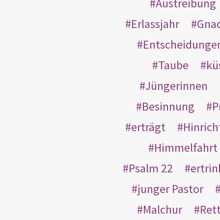
Austreibung
Erlassjahr
Gnad
Entscheidunge
Taube
kü
Jüngerinnen
Besinnung
P
erträgt
Hinric
Himmelfahrt
Psalm 22
ertri
junger Pastor
Malchur
Ret