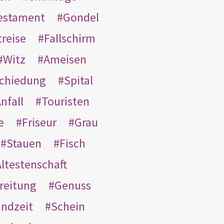
Testament
Gondel
treise
Fallschirm
Witz
Ameisen
schiedung
Spital
nfall
Touristen
e
Friseur
Grau
Stauen
Fisch
ltestenschaft
reitung
Genuss
ndzeit
Schein