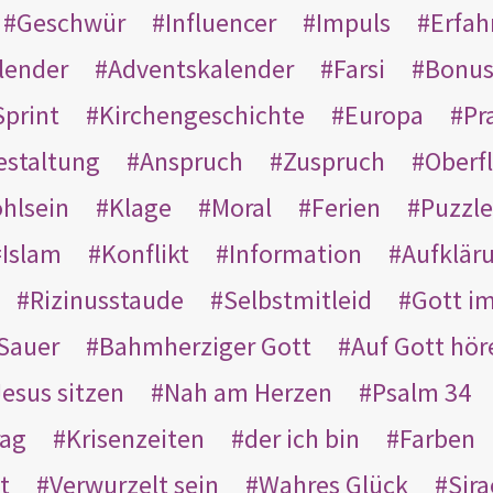
Geschwür
Influencer
Impuls
Erfah
lender
Adventskalender
Farsi
Bonu
Sprint
Kirchengeschichte
Europa
Pr
estaltung
Anspruch
Zuspruch
Oberfl
hlsein
Klage
Moral
Ferien
Puzzle
Islam
Konflikt
Information
Aufklär
Rizinusstaude
Selbstmitleid
Gott i
Sauer
Bahmherziger Gott
Auf Gott hör
Jesus sitzen
Nah am Herzen
Psalm 34
rag
Krisenzeiten
der ich bin
Farben
t
Verwurzelt sein
Wahres Glück
Sir