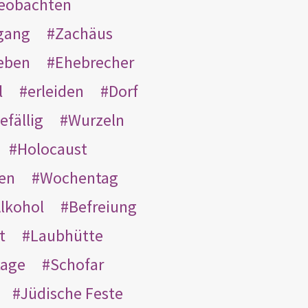
eobachten
gang
Zachäus
eben
Ehebrecher
l
erleiden
Dorf
efällig
Wurzeln
Holocaust
en
Wochentag
lkohol
Befreiung
t
Laubhütte
tage
Schofar
Jüdische Feste