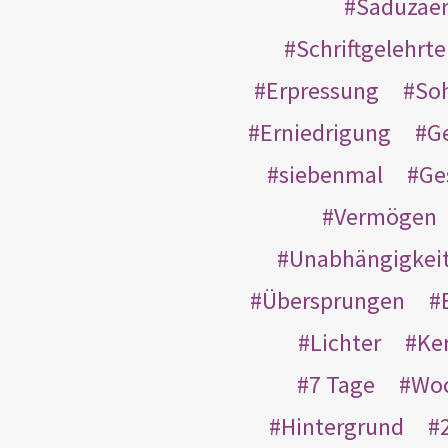
Saduzäe
Schriftgelehrt
Erpressung
So
Erniedrigung
G
siebenmal
Ge
Vermögen
Unabhängigkei
Übersprungen
Lichter
Ke
7 Tage
Wo
Hintergrund