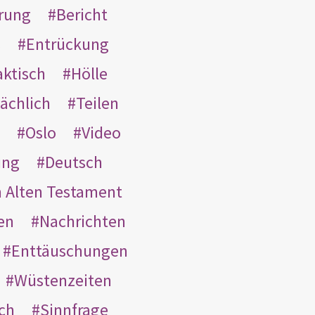
rung
Bericht
s
Entrückung
aktisch
Hölle
ächlich
Teilen
Oslo
Video
ung
Deutsch
m Alten Testament
en
Nachrichten
Enttäuschungen
Wüstenzeiten
ach
Sinnfrage