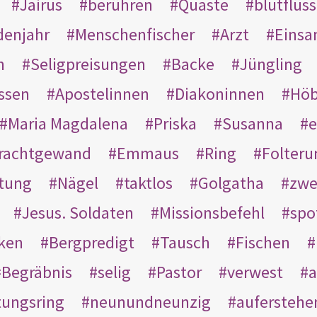
Jairus
berühren
Quaste
blutflüss
enjahr
Menschenfischer
Arzt
Einsa
n
Seligpreisungen
Backe
Jüngling
ssen
Apostelinnen
Diakoninnen
Hö
Maria Magdalena
Priska
Susanna
e
rachtgewand
Emmaus
Ring
Folteru
htung
Nägel
taktlos
Golgatha
zwe
Jesus. Soldaten
Missionsbefehl
spo
nken
Bergpredigt
Tausch
Fischen
Begräbnis
selig
Pastor
verwest
a
tungsring
neunundneunzig
auferstehe