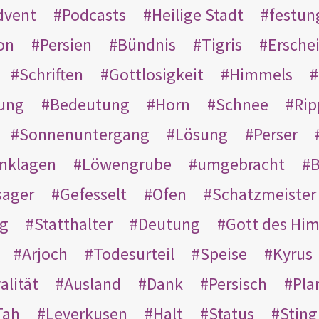
dvent
Podcasts
Heilige Stadt
festun
on
Persien
Bündnis
Tigris
Ersche
Schriften
Gottlosigkeit
Himmels
ung
Bedeutung
Horn
Schnee
Rip
Sonnenuntergang
Lösung
Perser
nklagen
Löwengrube
umgebracht
B
ager
Gefesselt
Ofen
Schatzmeister
g
Statthalter
Deutung
Gott des Hi
Arjoch
Todesurteil
Speise
Kyrus
alität
Ausland
Dank
Persisch
Pla
Tah
Leverkusen
Halt
Status
Sting