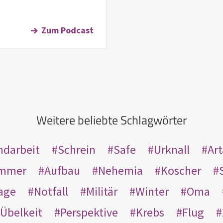
Zum Podcast
Weitere beliebte Schlagwörter
ndarbeit
Schrein
Safe
Urknall
Ar
mmer
Aufbau
Nehemia
Koscher
age
Notfall
Militär
Winter
Oma
Übelkeit
Perspektive
Krebs
Flug