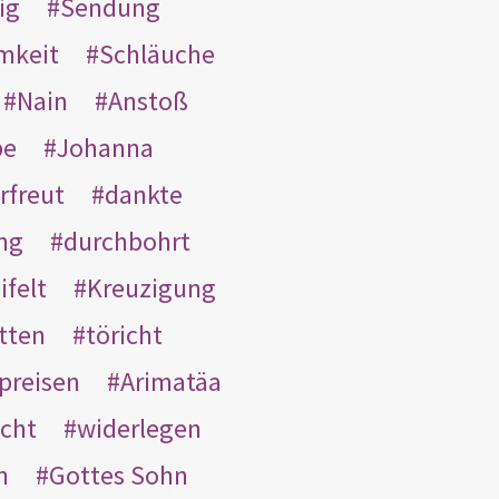
ig
Sendung
mkeit
Schläuche
Nain
Anstoß
be
Johanna
rfreut
dankte
ng
durchbohrt
ifelt
Kreuzigung
tten
töricht
preisen
Arimatäa
cht
widerlegen
n
Gottes Sohn