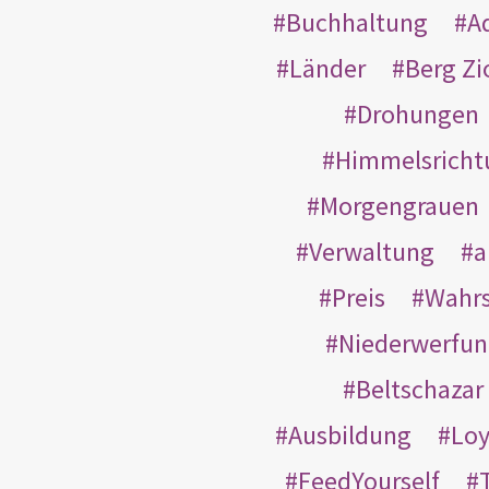
Buchhaltung
A
Länder
Berg Zi
Drohungen
Himmelsricht
Morgengrauen
Verwaltung
a
Preis
Wahrs
Niederwerfun
Beltschazar
Ausbildung
Loy
FeedYourself