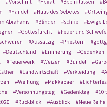
r
Vorschrift
Heirat
Beeinflussen
B
en
Handel
Haus des Gebetes
Ortsein
hn Abrahams
Blinder
schrie
Ewige L
egner
Gottesfurcht
Feuer und Schwefe
schwüren
Aussätzig
Priestern
gottg
Deutschland
Erinnerung
Gedenken
t
Feuerwerk
Weizen
Bündel
Garb
Esther
Landwirtschaft
Verkleidung
A
rzen
Weihung
Makkabäer
Lichterfes
che
Versöhnungstag
Gedenktag
10 
2020
Rückblick
Ausblick
Neue Reihe