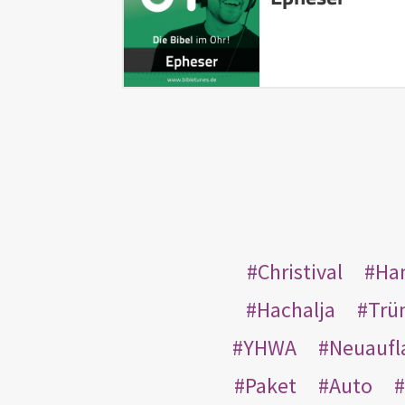
Christival
Ha
Hachalja
Trü
YHWA
Neuaufl
Paket
Auto