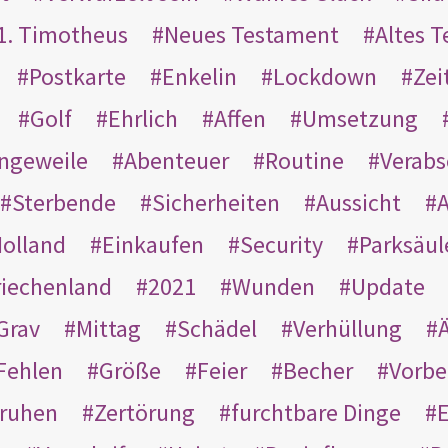
1. Timotheus
Neues Testament
Altes 
Postkarte
Enkelin
Lockdown
Zei
Golf
Ehrlich
Affen
Umsetzung
ngeweile
Abenteuer
Routine
Verab
Sterbende
Sicherheiten
Aussicht
A
olland
Einkaufen
Security
Parksäul
riechenland
2021
Wunden
Update
Grav
Mittag
Schädel
Verhüllung
Ä
Fehlen
Größe
Feier
Becher
Vorbe
ruhen
Zertörung
furchtbare Dinge
E