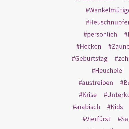
Wankelmütig
Heuschnupfe
persönlich
Hecken
Zäun
Geburtstag
zeh
Heuchelei
austreiben
B
Krise
Unterk
arabisch
Kids
Vierfürst
S