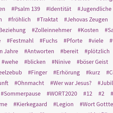
en
Psalm 139
Identität
Jugendliche
n
fröhlich
Traktat
Jehovas Zeugen
Beziehung
Zolleinnehmer
Kosten
Sa
e
Festmahl
Fuchs
Pforte
viele
n Jahre
Antworten
bereit
plötzlich
wehe
blicken
Ninive
böser Geist
eelzebub
Finger
Erhörung
kurz
C
unft
Ohnmacht
Wer war Jesus?
Jubi
Sommerpause
WORT2020
12
2
ame
Kierkegaard
Legion
Wort Gottt