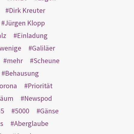
Dirk Kreuter
Jürgen Klopp
lz
Einladung
wenige
Galiläer
mehr
Scheune
Behausung
orona
Priorität
läum
Newspod
5
5000
Gänse
es
Aberglaube