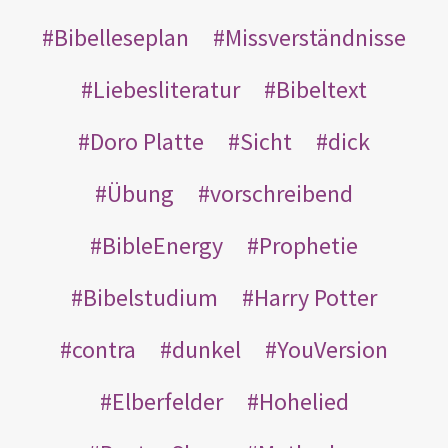
Bibelleseplan
Missverständnisse
Liebesliteratur
Bibeltext
Doro Platte
Sicht
dick
Übung
vorschreibend
BibleEnergy
Prophetie
Bibelstudium
Harry Potter
contra
dunkel
YouVersion
Elberfelder
Hohelied