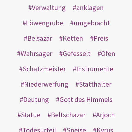
Verwaltung
anklagen
Löwengrube
umgebracht
Belsazar
Ketten
Preis
Wahrsager
Gefesselt
Ofen
Schatzmeister
Instrumente
Niederwerfung
Statthalter
Deutung
Gott des Himmels
Statue
Beltschazar
Arjoch
Todesurteil
Speise
Kyrus