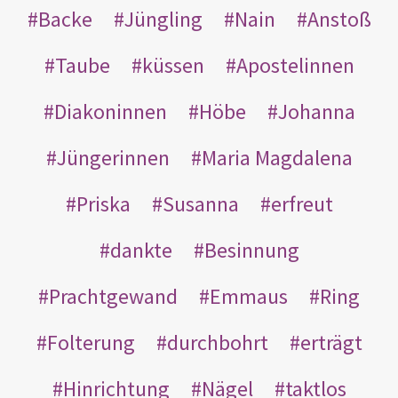
Backe
Jüngling
Nain
Anstoß
Taube
küssen
Apostelinnen
Diakoninnen
Höbe
Johanna
Jüngerinnen
Maria Magdalena
Priska
Susanna
erfreut
dankte
Besinnung
Prachtgewand
Emmaus
Ring
Folterung
durchbohrt
erträgt
Hinrichtung
Nägel
taktlos