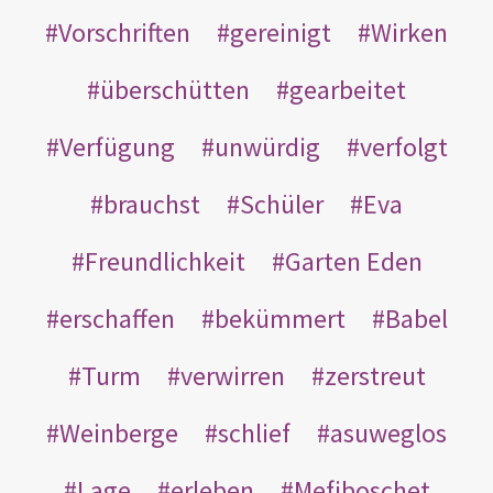
Vorschriften
gereinigt
Wirken
überschütten
gearbeitet
Verfügung
unwürdig
verfolgt
brauchst
Schüler
Eva
Freundlichkeit
Garten Eden
erschaffen
bekümmert
Babel
Turm
verwirren
zerstreut
Weinberge
schlief
asuweglos
Lage
erleben
Mefiboschet