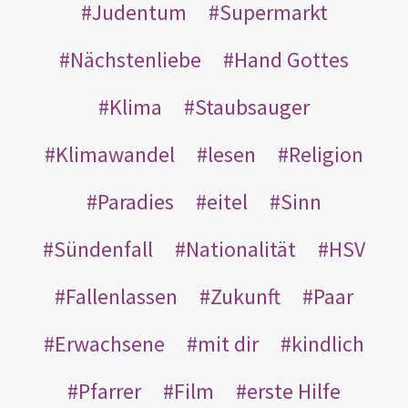
Judentum
Supermarkt
Nächstenliebe
Hand Gottes
Klima
Staubsauger
Klimawandel
lesen
Religion
Paradies
eitel
Sinn
Sündenfall
Nationalität
HSV
Fallenlassen
Zukunft
Paar
Erwachsene
mit dir
kindlich
Pfarrer
Film
erste Hilfe