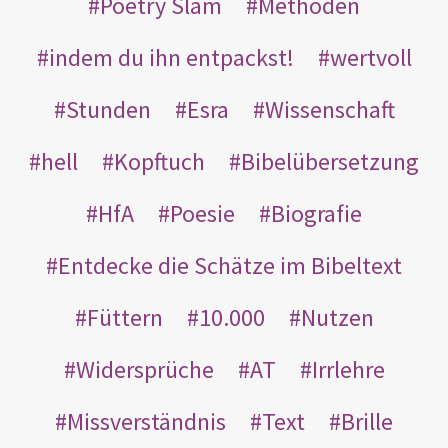
Poetry Slam
Methoden
indem du ihn entpackst!
wertvoll
Stunden
Esra
Wissenschaft
hell
Kopftuch
Bibelübersetzung
HfA
Poesie
Biografie
Entdecke die Schätze im Bibeltext
Füttern
10.000
Nutzen
Widersprüche
AT
Irrlehre
Missverständnis
Text
Brille