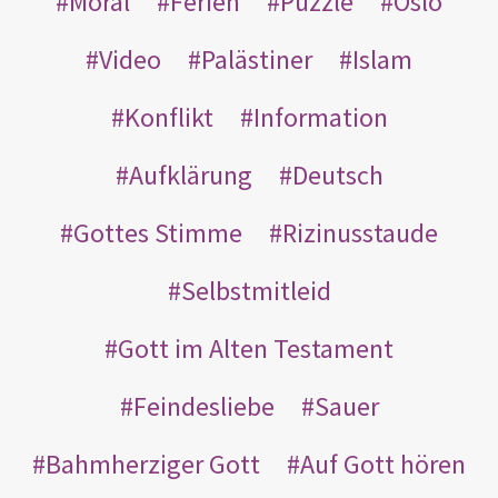
Moral
Ferien
Puzzle
Oslo
Video
Palästiner
Islam
Konflikt
Information
Aufklärung
Deutsch
Gottes Stimme
Rizinusstaude
Selbstmitleid
Gott im Alten Testament
Feindesliebe
Sauer
Bahmherziger Gott
Auf Gott hören