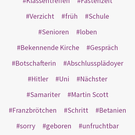
Klassentreffen
Fastenzeit
Verzicht
früh
Schule
Senioren
loben
Bekennende Kirche
Gespräch
Botschafterin
Abschlussplädoyer
Hitler
Uni
Nächster
Samariter
Martin Scott
Franzbrötchen
Schritt
Betanien
sorry
geboren
unfruchtbar