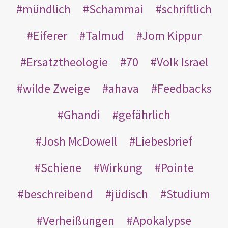
mündlich
Schammai
schriftlich
Eiferer
Talmud
Jom Kippur
Ersatztheologie
70
Volk Israel
wilde Zweige
ahava
Feedbacks
Ghandi
gefährlich
Josh McDowell
Liebesbrief
Schiene
Wirkung
Pointe
beschreibend
jüdisch
Studium
Verheißungen
Apokalypse