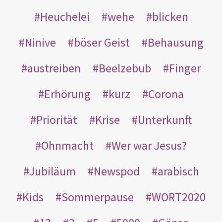
Heuchelei
wehe
blicken
Ninive
böser Geist
Behausung
austreiben
Beelzebub
Finger
Erhörung
kurz
Corona
Priorität
Krise
Unterkunft
Ohnmacht
Wer war Jesus?
Jubiläum
Newspod
arabisch
Kids
Sommerpause
WORT2020