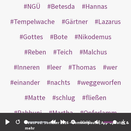
NGÜ
Betesda
Hannas
Tempelwache
Gärtner
Lazarus
Gottes
Bote
Nikodemus
Reben
Teich
Malchus
Inneren
leer
Thomas
wer
einander
nachts
weggeworfen
Matte
schlug
fließen
Rabbuni
Martha
Opferlamm
00:00
NewsPod: Sommer 2026 – Sommerpause, App-Updates &
gewaschen
gegeben
jüdischen
Play
Restart
Rewind
Forward
Settings
Mute
Do
mehr