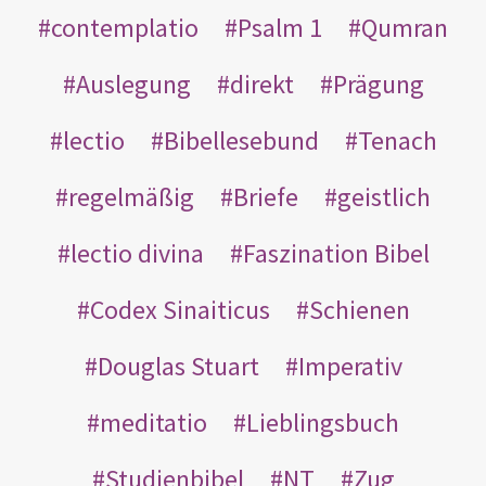
contemplatio
Psalm 1
Qumran
Auslegung
direkt
Prägung
lectio
Bibellesebund
Tenach
regelmäßig
Briefe
geistlich
lectio divina
Faszination Bibel
Codex Sinaiticus
Schienen
Douglas Stuart
Imperativ
meditatio
Lieblingsbuch
Studienbibel
NT
Zug