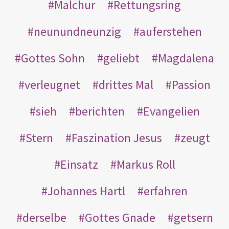
Malchur
Rettungsring
neunundneunzig
auferstehen
Gottes Sohn
geliebt
Magdalena
verleugnet
drittes Mal
Passion
sieh
berichten
Evangelien
Stern
Faszination Jesus
zeugt
Einsatz
Markus Roll
Johannes Hartl
erfahren
derselbe
Gottes Gnade
getsern