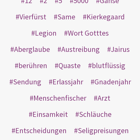
12
2
5
5000
Gänse
Vierfürst
Same
Kierkegaard
Legion
Wort Gotttes
Aberglaube
Austreibung
Jairus
berühren
Quaste
blutflüssig
Sendung
Erlassjahr
Gnadenjahr
Menschenfischer
Arzt
Einsamkeit
Schläuche
Entscheidungen
Seligpreisungen