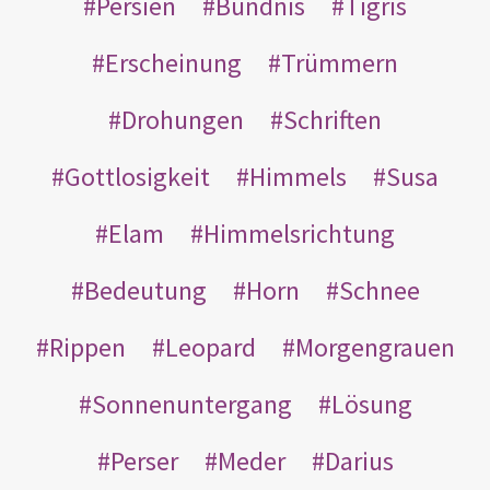
Persien
Bündnis
Tigris
Erscheinung
Trümmern
Drohungen
Schriften
Gottlosigkeit
Himmels
Susa
Elam
Himmelsrichtung
Bedeutung
Horn
Schnee
Rippen
Leopard
Morgengrauen
Sonnenuntergang
Lösung
Perser
Meder
Darius