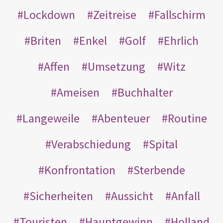
Lockdown
Zeitreise
Fallschirm
Briten
Enkel
Golf
Ehrlich
Affen
Umsetzung
Witz
Ameisen
Buchhalter
Langeweile
Abenteuer
Routine
Verabschiedung
Spital
Konfrontation
Sterbende
Sicherheiten
Aussicht
Anfall
Touristen
Hauptgewinn
Holland