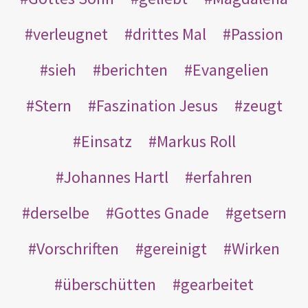
verleugnet
drittes Mal
Passion
sieh
berichten
Evangelien
Stern
Faszination Jesus
zeugt
Einsatz
Markus Roll
Johannes Hartl
erfahren
derselbe
Gottes Gnade
getsern
Vorschriften
gereinigt
Wirken
überschütten
gearbeitet