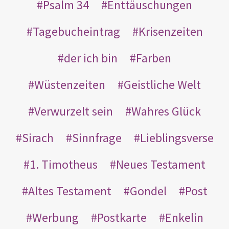
Psalm 34
Enttäuschungen
Tagebucheintrag
Krisenzeiten
der ich bin
Farben
Wüstenzeiten
Geistliche Welt
Verwurzelt sein
Wahres Glück
Sirach
Sinnfrage
Lieblingsverse
1. Timotheus
Neues Testament
Altes Testament
Gondel
Post
Werbung
Postkarte
Enkelin