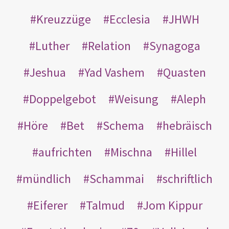
Kreuzzüge
Ecclesia
JHWH
Luther
Relation
Synagoga
Jeshua
Yad Vashem
Quasten
Doppelgebot
Weisung
Aleph
Höre
Bet
Schema
hebräisch
aufrichten
Mischna
Hillel
mündlich
Schammai
schriftlich
Eiferer
Talmud
Jom Kippur