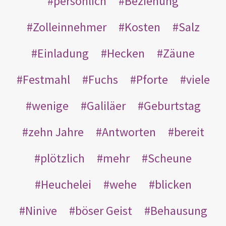
persönlich
Beziehung
Zolleinnehmer
Kosten
Salz
Einladung
Hecken
Zäune
Festmahl
Fuchs
Pforte
viele
wenige
Galiläer
Geburtstag
zehn Jahre
Antworten
bereit
plötzlich
mehr
Scheune
Heuchelei
wehe
blicken
Ninive
böser Geist
Behausung