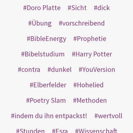
Doro Platte
Sicht
dick
Übung
vorschreibend
BibleEnergy
Prophetie
Bibelstudium
Harry Potter
contra
dunkel
YouVersion
Elberfelder
Hohelied
Poetry Slam
Methoden
indem du ihn entpackst!
wertvoll
Stunden
Esra
Wissenschaft