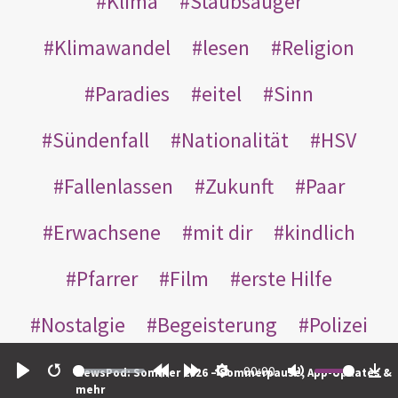
Klima
Staubsauger
Klimawandel
lesen
Religion
Paradies
eitel
Sinn
Sündenfall
Nationalität
HSV
Fallenlassen
Zukunft
Paar
Erwachsene
mit dir
kindlich
Pfarrer
Film
erste Hilfe
Nostalgie
Begeisterung
Polizei
Selbstachtung
Unfall
00:00
NewsPod: Sommer 2026 – Sommerpause, App-Updates &
Play
Restart
Rewind
Forward
Settings
Mute
Do
mehr