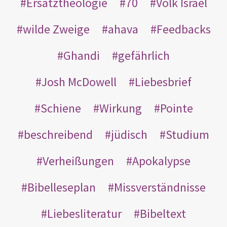
Ersatztheologie
70
Volk Israel
wilde Zweige
ahava
Feedbacks
Ghandi
gefährlich
Josh McDowell
Liebesbrief
Schiene
Wirkung
Pointe
beschreibend
jüdisch
Studium
Verheißungen
Apokalypse
Bibelleseplan
Missverständnisse
Liebesliteratur
Bibeltext