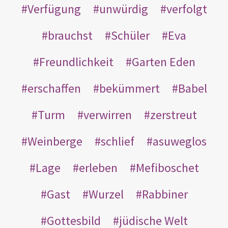
Verfügung
unwürdig
verfolgt
brauchst
Schüler
Eva
Freundlichkeit
Garten Eden
erschaffen
bekümmert
Babel
Turm
verwirren
zerstreut
Weinberge
schlief
asuweglos
Lage
erleben
Mefiboschet
Gast
Wurzel
Rabbiner
Gottesbild
jüdische Welt