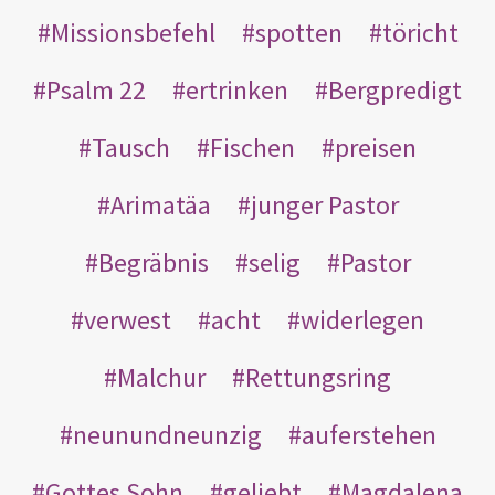
Missionsbefehl
spotten
töricht
Psalm 22
ertrinken
Bergpredigt
Tausch
Fischen
preisen
Arimatäa
junger Pastor
Begräbnis
selig
Pastor
verwest
acht
widerlegen
Malchur
Rettungsring
neunundneunzig
auferstehen
Gottes Sohn
geliebt
Magdalena