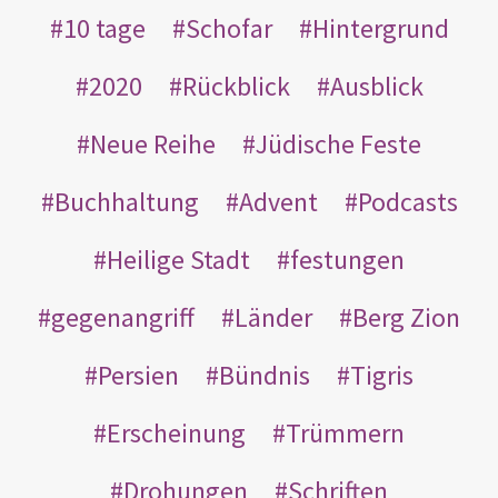
10 tage
Schofar
Hintergrund
2020
Rückblick
Ausblick
Neue Reihe
Jüdische Feste
Buchhaltung
Advent
Podcasts
Heilige Stadt
festungen
gegenangriff
Länder
Berg Zion
Persien
Bündnis
Tigris
Erscheinung
Trümmern
Drohungen
Schriften