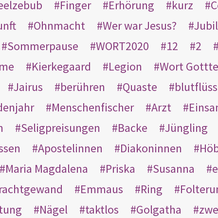
eelzebub
Finger
Erhörung
kurz
C
unft
Ohnmacht
Wer war Jesus?
Jubi
Sommerpause
WORT2020
12
2
ame
Kierkegaard
Legion
Wort Gottt
Jairus
berühren
Quaste
blutflüss
enjahr
Menschenfischer
Arzt
Einsa
n
Seligpreisungen
Backe
Jüngling
ssen
Apostelinnen
Diakoninnen
Hö
Maria Magdalena
Priska
Susanna
e
rachtgewand
Emmaus
Ring
Folteru
htung
Nägel
taktlos
Golgatha
zwe