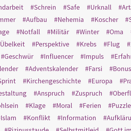
ndarbeit
Schrein
Safe
Urknall
Ar
mmer
Aufbau
Nehemia
Koscher
age
Notfall
Militär
Winter
Oma
Übelkeit
Perspektive
Krebs
Flug
Geschwür
Influencer
Impuls
Erfah
lender
Adventskalender
Farsi
Bonu
Sprint
Kirchengeschichte
Europa
Pr
estaltung
Anspruch
Zuspruch
Oberfl
hlsein
Klage
Moral
Ferien
Puzzle
Islam
Konflikt
Information
Aufklär
Rizinusstaude
Selbstmitleid
Gott i