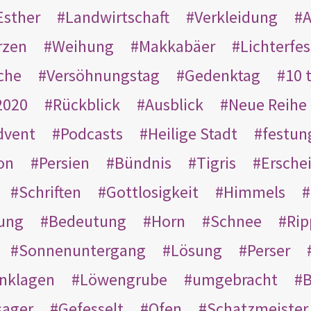
Esther
Landwirtschaft
Verkleidung
A
rzen
Weihung
Makkabäer
Lichterfes
che
Versöhnungstag
Gedenktag
10 
2020
Rückblick
Ausblick
Neue Reihe
dvent
Podcasts
Heilige Stadt
festun
on
Persien
Bündnis
Tigris
Ersche
Schriften
Gottlosigkeit
Himmels
ung
Bedeutung
Horn
Schnee
Rip
Sonnenuntergang
Lösung
Perser
nklagen
Löwengrube
umgebracht
B
ager
Gefesselt
Ofen
Schatzmeister