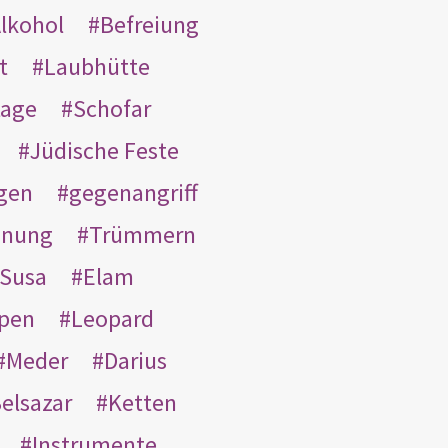
lkohol
Befreiung
t
Laubhütte
tage
Schofar
Jüdische Feste
gen
gegenangriff
inung
Trümmern
Susa
Elam
pen
Leopard
Meder
Darius
elsazar
Ketten
Instrumente