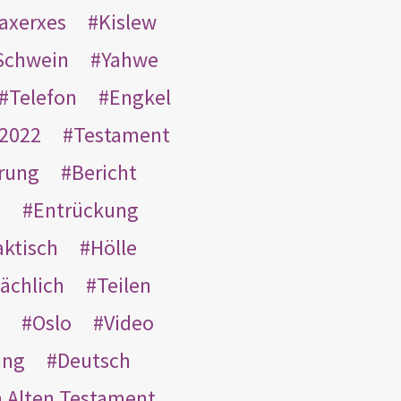
taxerxes
Kislew
Schwein
Yahwe
Telefon
Engkel
2022
Testament
rung
Bericht
s
Entrückung
aktisch
Hölle
ächlich
Teilen
Oslo
Video
ung
Deutsch
m Alten Testament