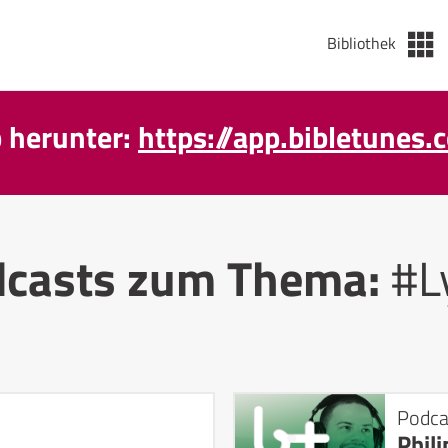
Bibliothek
p herunter:
https://app.bibletunes.
casts zum Thema:
#L
Podca
Phili