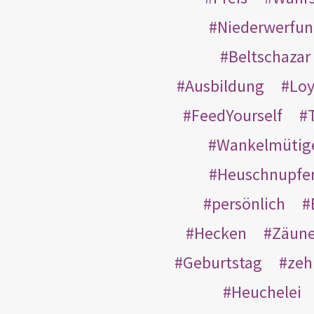
Niederwerfun
Beltschazar
Ausbildung
Loy
FeedYourself
Wankelmütig
Heuschnupfe
persönlich
Hecken
Zäun
Geburtstag
zeh
Heuchelei