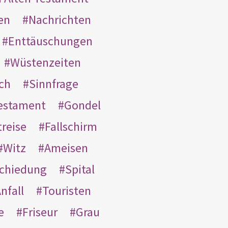
en
Nachrichten
Enttäuschungen
Wüstenzeiten
ach
Sinnfrage
Testament
Gondel
treise
Fallschirm
Witz
Ameisen
schiedung
Spital
nfall
Touristen
e
Friseur
Grau