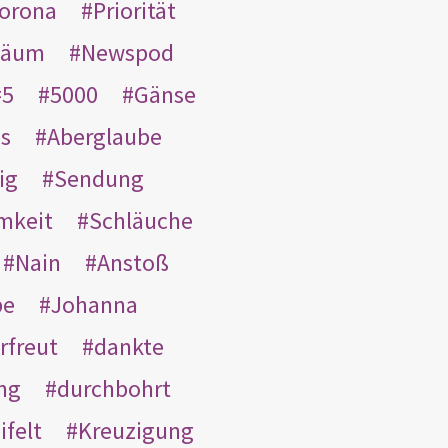
orona
Priorität
läum
Newspod
5
5000
Gänse
es
Aberglaube
ig
Sendung
mkeit
Schläuche
Nain
Anstoß
be
Johanna
rfreut
dankte
ng
durchbohrt
ifelt
Kreuzigung