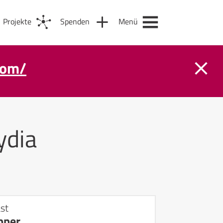
Projekte
Spenden
Menü
com/
ydia
st
pper