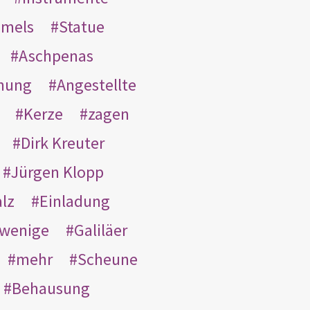
mmels
Statue
Aschpenas
nung
Angestellte
Kerze
zagen
Dirk Kreuter
Jürgen Klopp
lz
Einladung
wenige
Galiläer
mehr
Scheune
Behausung