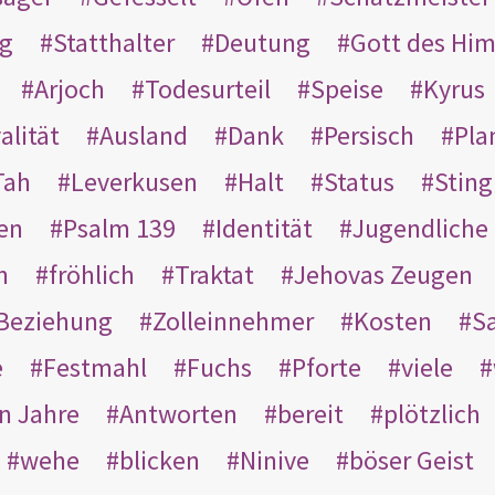
g
Statthalter
Deutung
Gott des Hi
Arjoch
Todesurteil
Speise
Kyrus
alität
Ausland
Dank
Persisch
Pla
Tah
Leverkusen
Halt
Status
Sting
en
Psalm 139
Identität
Jugendliche
n
fröhlich
Traktat
Jehovas Zeugen
Beziehung
Zolleinnehmer
Kosten
Sa
e
Festmahl
Fuchs
Pforte
viele
n Jahre
Antworten
bereit
plötzlich
wehe
blicken
Ninive
böser Geist