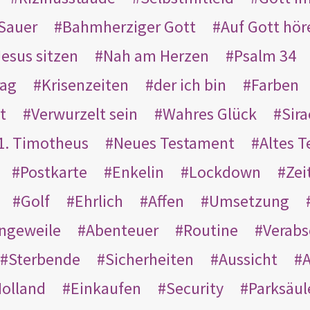
Sauer
Bahmherziger Gott
Auf Gott hör
Jesus sitzen
Nah am Herzen
Psalm 34
rag
Krisenzeiten
der ich bin
Farben
t
Verwurzelt sein
Wahres Glück
Sir
1. Timotheus
Neues Testament
Altes 
Postkarte
Enkelin
Lockdown
Zei
Golf
Ehrlich
Affen
Umsetzung
ngeweile
Abenteuer
Routine
Verab
Sterbende
Sicherheiten
Aussicht
A
olland
Einkaufen
Security
Parksäul