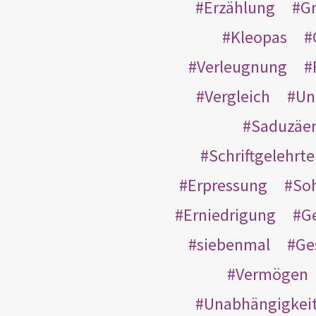
Erzählung
G
Kleopas
Verleugnung
Vergleich
Un
Saduzäe
Schriftgelehrt
Erpressung
So
Erniedrigung
G
siebenmal
Ge
Vermögen
Unabhängigkei