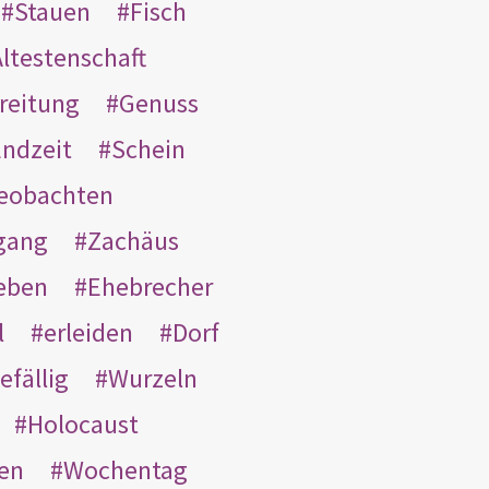
Stauen
Fisch
ltestenschaft
reitung
Genuss
ndzeit
Schein
eobachten
gang
Zachäus
eben
Ehebrecher
l
erleiden
Dorf
efällig
Wurzeln
Holocaust
en
Wochentag