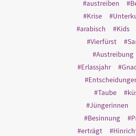
austreiben
B
Krise
Unterk
arabisch
Kids
Vierfürst
S
Austreibung
Erlassjahr
Gnad
Entscheidunge
Taube
kü
Jüngerinnen
Besinnung
P
erträgt
Hinric