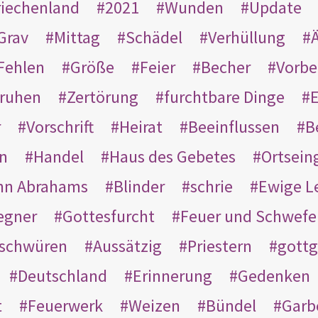
riechenland
2021
Wunden
Update
Grav
Mittag
Schädel
Verhüllung
Ä
Fehlen
Größe
Feier
Becher
Vorbe
ruhen
Zertörung
furchtbare Dinge
E
r
Vorschrift
Heirat
Beeinflussen
B
en
Handel
Haus des Gebetes
Ortsein
hn Abrahams
Blinder
schrie
Ewige L
egner
Gottesfurcht
Feuer und Schwefe
schwüren
Aussätzig
Priestern
gottg
Deutschland
Erinnerung
Gedenken
t
Feuerwerk
Weizen
Bündel
Garb