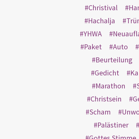
Christival
Ha
Hachalja
Trü
YHWA
Neuaufl
Paket
Auto
Beurteilung
Gedicht
Ka
Marathon
Christsein
G
Scham
Unwo
Palästiner
Gottes Stimme