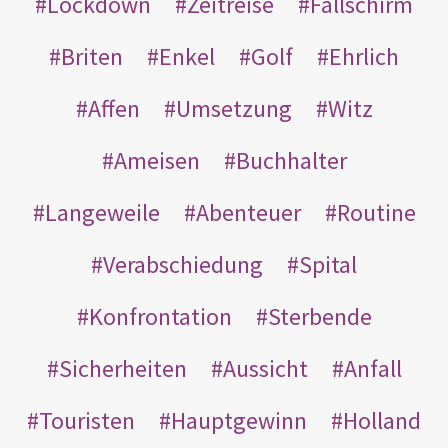
Lockdown
Zeitreise
Fallschirm
Briten
Enkel
Golf
Ehrlich
Affen
Umsetzung
Witz
Ameisen
Buchhalter
Langeweile
Abenteuer
Routine
Verabschiedung
Spital
Konfrontation
Sterbende
Sicherheiten
Aussicht
Anfall
Touristen
Hauptgewinn
Holland