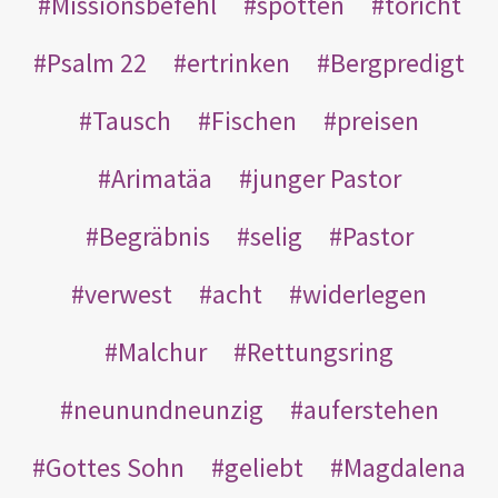
Missionsbefehl
spotten
töricht
Psalm 22
ertrinken
Bergpredigt
Tausch
Fischen
preisen
Arimatäa
junger Pastor
Begräbnis
selig
Pastor
verwest
acht
widerlegen
Malchur
Rettungsring
neunundneunzig
auferstehen
Gottes Sohn
geliebt
Magdalena