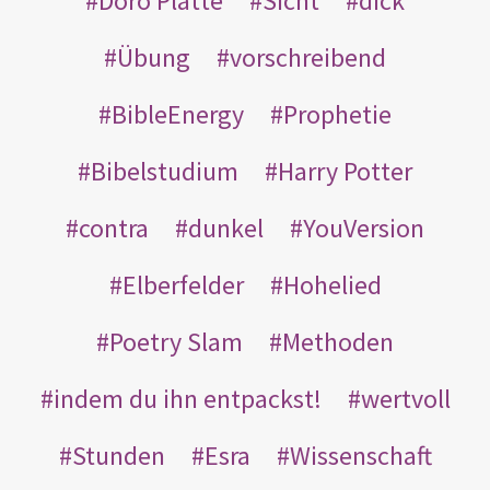
Doro Platte
Sicht
dick
Übung
vorschreibend
BibleEnergy
Prophetie
Bibelstudium
Harry Potter
contra
dunkel
YouVersion
Elberfelder
Hohelied
Poetry Slam
Methoden
indem du ihn entpackst!
wertvoll
Stunden
Esra
Wissenschaft