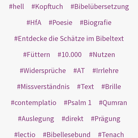
hell
Kopftuch
Bibelübersetzung
HfA
Poesie
Biografie
Entdecke die Schätze im Bibeltext
Füttern
10.000
Nutzen
Widersprüche
AT
Irrlehre
Missverständnis
Text
Brille
contemplatio
Psalm 1
Qumran
Auslegung
direkt
Prägung
lectio
Bibellesebund
Tenach