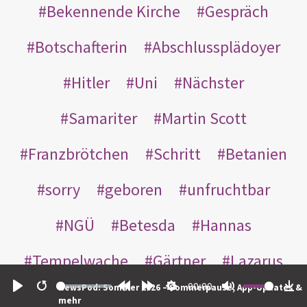
Bekennende Kirche
Gespräch
Botschafterin
Abschlussplädoyer
Hitler
Uni
Nächster
Samariter
Martin Scott
Franzbrötchen
Schritt
Betanien
sorry
geboren
unfruchtbar
NGÜ
Betesda
Hannas
Tempelwache
Gärtner
Lazarus
00:00
NewsPod: Sommer 2026 – Sommerpause, App-Updates &
Gottes
Bote
Nikodemus
Play
Restart
Rewind
Forward
Settings
Mute
Do
mehr