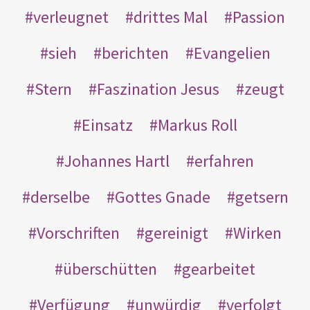
verleugnet
drittes Mal
Passion
sieh
berichten
Evangelien
Stern
Faszination Jesus
zeugt
Einsatz
Markus Roll
Johannes Hartl
erfahren
derselbe
Gottes Gnade
getsern
Vorschriften
gereinigt
Wirken
überschütten
gearbeitet
Verfügung
unwürdig
verfolgt