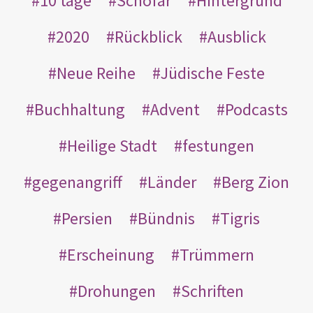
10 tage
Schofar
Hintergrund
2020
Rückblick
Ausblick
Neue Reihe
Jüdische Feste
Buchhaltung
Advent
Podcasts
Heilige Stadt
festungen
gegenangriff
Länder
Berg Zion
Persien
Bündnis
Tigris
Erscheinung
Trümmern
Drohungen
Schriften