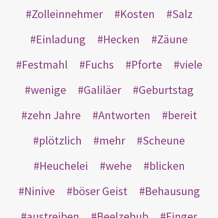
Zolleinnehmer
Kosten
Salz
Einladung
Hecken
Zäune
Festmahl
Fuchs
Pforte
viele
wenige
Galiläer
Geburtstag
zehn Jahre
Antworten
bereit
plötzlich
mehr
Scheune
Heuchelei
wehe
blicken
Ninive
böser Geist
Behausung
austreiben
Beelzebub
Finger