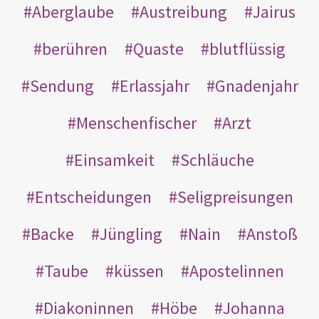
Aberglaube
Austreibung
Jairus
berühren
Quaste
blutflüssig
Sendung
Erlassjahr
Gnadenjahr
Menschenfischer
Arzt
Einsamkeit
Schläuche
Entscheidungen
Seligpreisungen
Backe
Jüngling
Nain
Anstoß
Taube
küssen
Apostelinnen
Diakoninnen
Höbe
Johanna