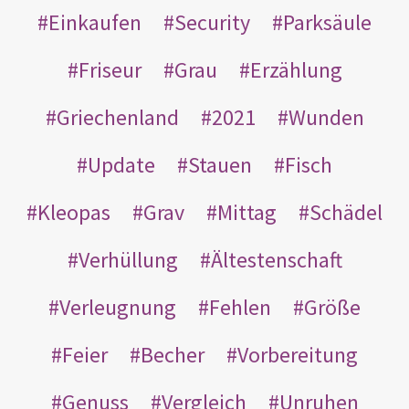
Einkaufen
Security
Parksäule
Friseur
Grau
Erzählung
Griechenland
2021
Wunden
Update
Stauen
Fisch
Kleopas
Grav
Mittag
Schädel
Verhüllung
Ältestenschaft
Verleugnung
Fehlen
Größe
Feier
Becher
Vorbereitung
Genuss
Vergleich
Unruhen