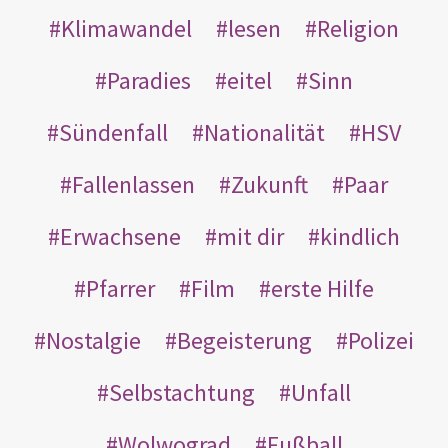
Klimawandel
lesen
Religion
Paradies
eitel
Sinn
Sündenfall
Nationalität
HSV
Fallenlassen
Zukunft
Paar
Erwachsene
mit dir
kindlich
Pfarrer
Film
erste Hilfe
Nostalgie
Begeisterung
Polizei
Selbstachtung
Unfall
Wolwograd
Fußball