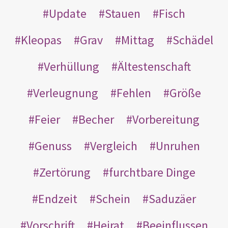
Update
Stauen
Fisch
Kleopas
Grav
Mittag
Schädel
Verhüllung
Ältestenschaft
Verleugnung
Fehlen
Größe
Feier
Becher
Vorbereitung
Genuss
Vergleich
Unruhen
Zertörung
furchtbare Dinge
Endzeit
Schein
Saduzäer
Vorschrift
Heirat
Beeinflussen