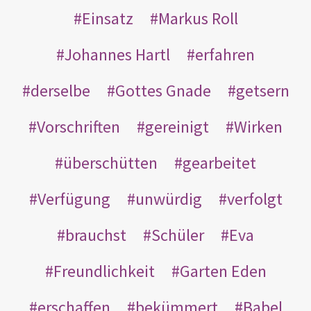
Einsatz
Markus Roll
Johannes Hartl
erfahren
derselbe
Gottes Gnade
getsern
Vorschriften
gereinigt
Wirken
überschütten
gearbeitet
Verfügung
unwürdig
verfolgt
brauchst
Schüler
Eva
Freundlichkeit
Garten Eden
erschaffen
bekümmert
Babel