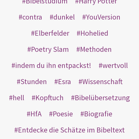
Bibelstudium
Harry Potter
contra
dunkel
YouVersion
Elberfelder
Hohelied
Poetry Slam
Methoden
indem du ihn entpackst!
wertvoll
Stunden
Esra
Wissenschaft
hell
Kopftuch
Bibelübersetzung
HfA
Poesie
Biografie
Entdecke die Schätze im Bibeltext