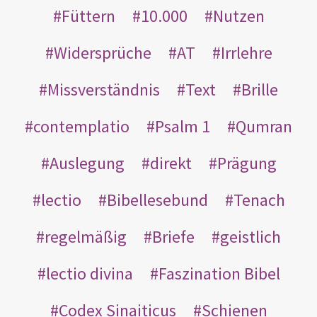
Füttern
10.000
Nutzen
Widersprüche
AT
Irrlehre
Missverständnis
Text
Brille
contemplatio
Psalm 1
Qumran
Auslegung
direkt
Prägung
lectio
Bibellesebund
Tenach
regelmäßig
Briefe
geistlich
lectio divina
Faszination Bibel
Codex Sinaiticus
Schienen