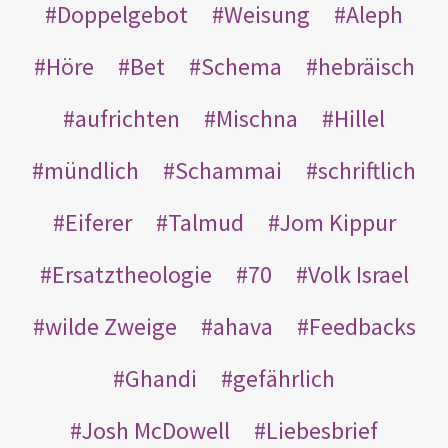
Doppelgebot
Weisung
Aleph
Höre
Bet
Schema
hebräisch
aufrichten
Mischna
Hillel
mündlich
Schammai
schriftlich
Eiferer
Talmud
Jom Kippur
Ersatztheologie
70
Volk Israel
wilde Zweige
ahava
Feedbacks
Ghandi
gefährlich
Josh McDowell
Liebesbrief