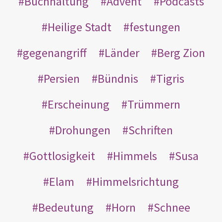
Buchhaltung
Advent
Podcasts
Heilige Stadt
festungen
gegenangriff
Länder
Berg Zion
Persien
Bündnis
Tigris
Erscheinung
Trümmern
Drohungen
Schriften
Gottlosigkeit
Himmels
Susa
Elam
Himmelsrichtung
Bedeutung
Horn
Schnee