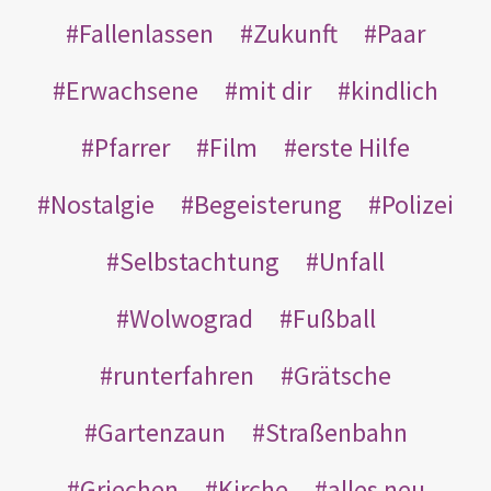
Fallenlassen
Zukunft
Paar
Erwachsene
mit dir
kindlich
Pfarrer
Film
erste Hilfe
Nostalgie
Begeisterung
Polizei
Selbstachtung
Unfall
Wolwograd
Fußball
runterfahren
Grätsche
Gartenzaun
Straßenbahn
Griechen
Kirche
alles neu