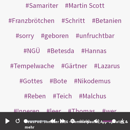
Samariter
Martin Scott
Franzbrötchen
Schritt
Betanien
sorry
geboren
unfruchtbar
NGÜ
Betesda
Hannas
Tempelwache
Gärtner
Lazarus
Gottes
Bote
Nikodemus
Reben
Teich
Malchus
Inneren
leer
Thomas
wer
00:00
NewsPod: Sommer 2026 – Sommerpause, App-Updates &
einander
nachts
weggeworfen
Play
Restart
Rewind
Forward
Settings
Mute
Do
mehr