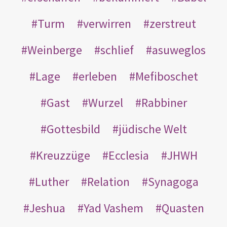
Turm
verwirren
zerstreut
Weinberge
schlief
asuweglos
Lage
erleben
Mefiboschet
Gast
Wurzel
Rabbiner
Gottesbild
jüdische Welt
Kreuzzüge
Ecclesia
JHWH
Luther
Relation
Synagoga
Jeshua
Yad Vashem
Quasten