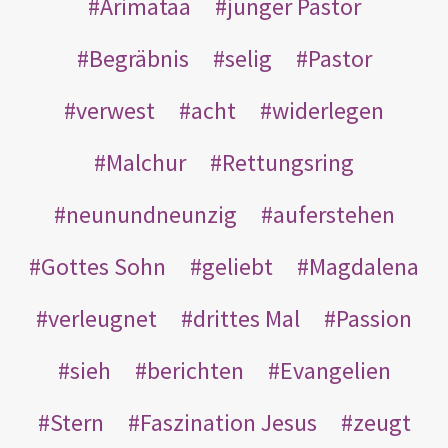
Arimatäa
junger Pastor
Begräbnis
selig
Pastor
verwest
acht
widerlegen
Malchur
Rettungsring
neunundneunzig
auferstehen
Gottes Sohn
geliebt
Magdalena
verleugnet
drittes Mal
Passion
sieh
berichten
Evangelien
Stern
Faszination Jesus
zeugt