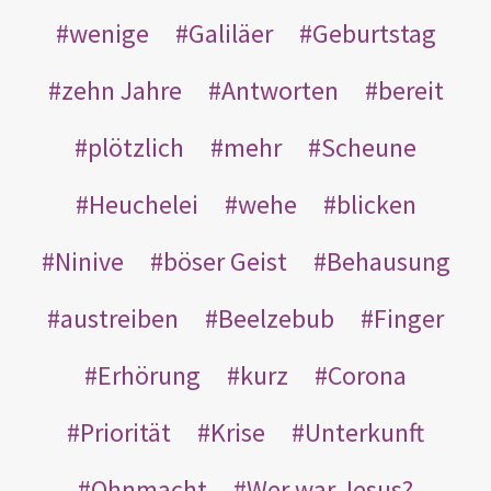
wenige
Galiläer
Geburtstag
zehn Jahre
Antworten
bereit
plötzlich
mehr
Scheune
Heuchelei
wehe
blicken
Ninive
böser Geist
Behausung
austreiben
Beelzebub
Finger
Erhörung
kurz
Corona
Priorität
Krise
Unterkunft
Ohnmacht
Wer war Jesus?