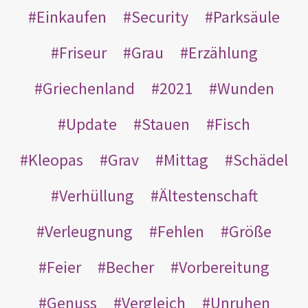
Einkaufen
Security
Parksäule
Friseur
Grau
Erzählung
Griechenland
2021
Wunden
Update
Stauen
Fisch
Kleopas
Grav
Mittag
Schädel
Verhüllung
Ältestenschaft
Verleugnung
Fehlen
Größe
Feier
Becher
Vorbereitung
Genuss
Vergleich
Unruhen