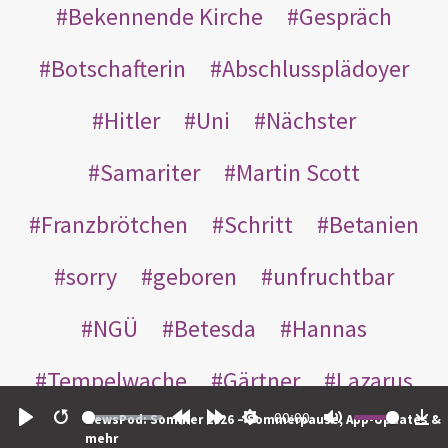
Bekennende Kirche
Gespräch
Botschafterin
Abschlussplädoyer
Hitler
Uni
Nächster
Samariter
Martin Scott
Franzbrötchen
Schritt
Betanien
sorry
geboren
unfruchtbar
NGÜ
Betesda
Hannas
Tempelwache
Gärtner
Lazarus
00:00
NewsPod: Sommer 2026 – Sommerpause, App-Updates &
Gottes
Bote
Nikodemus
Play
Restart
Rewind
Forward
Settings
Mute
Do
mehr