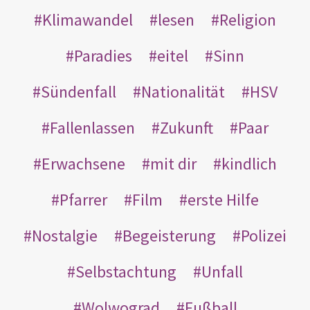
Klimawandel
lesen
Religion
Paradies
eitel
Sinn
Sündenfall
Nationalität
HSV
Fallenlassen
Zukunft
Paar
Erwachsene
mit dir
kindlich
Pfarrer
Film
erste Hilfe
Nostalgie
Begeisterung
Polizei
Selbstachtung
Unfall
Wolwograd
Fußball