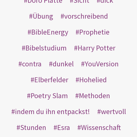
Doro Platte
Sicht
dick
Übung
vorschreibend
BibleEnergy
Prophetie
Bibelstudium
Harry Potter
contra
dunkel
YouVersion
Elberfelder
Hohelied
Poetry Slam
Methoden
indem du ihn entpackst!
wertvoll
Stunden
Esra
Wissenschaft