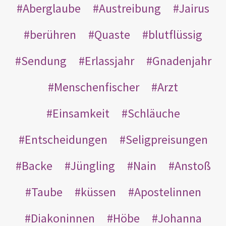
Aberglaube
Austreibung
Jairus
berühren
Quaste
blutflüssig
Sendung
Erlassjahr
Gnadenjahr
Menschenfischer
Arzt
Einsamkeit
Schläuche
Entscheidungen
Seligpreisungen
Backe
Jüngling
Nain
Anstoß
Taube
küssen
Apostelinnen
Diakoninnen
Höbe
Johanna