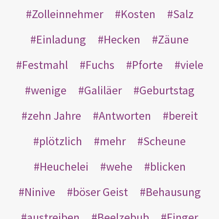
Zolleinnehmer
Kosten
Salz
Einladung
Hecken
Zäune
Festmahl
Fuchs
Pforte
viele
wenige
Galiläer
Geburtstag
zehn Jahre
Antworten
bereit
plötzlich
mehr
Scheune
Heuchelei
wehe
blicken
Ninive
böser Geist
Behausung
austreiben
Beelzebub
Finger