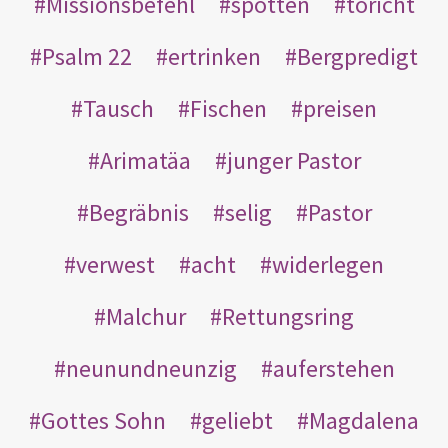
Missionsbefehl
spotten
töricht
Psalm 22
ertrinken
Bergpredigt
Tausch
Fischen
preisen
Arimatäa
junger Pastor
Begräbnis
selig
Pastor
verwest
acht
widerlegen
Malchur
Rettungsring
neunundneunzig
auferstehen
Gottes Sohn
geliebt
Magdalena