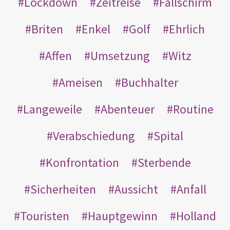
Lockdown
Zeitreise
Fallschirm
Briten
Enkel
Golf
Ehrlich
Affen
Umsetzung
Witz
Ameisen
Buchhalter
Langeweile
Abenteuer
Routine
Verabschiedung
Spital
Konfrontation
Sterbende
Sicherheiten
Aussicht
Anfall
Touristen
Hauptgewinn
Holland