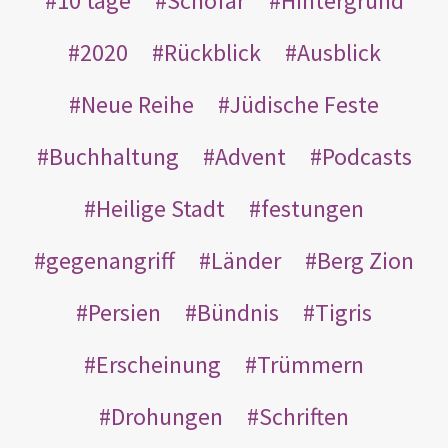
10 tage
Schofar
Hintergrund
2020
Rückblick
Ausblick
Neue Reihe
Jüdische Feste
Buchhaltung
Advent
Podcasts
Heilige Stadt
festungen
gegenangriff
Länder
Berg Zion
Persien
Bündnis
Tigris
Erscheinung
Trümmern
Drohungen
Schriften