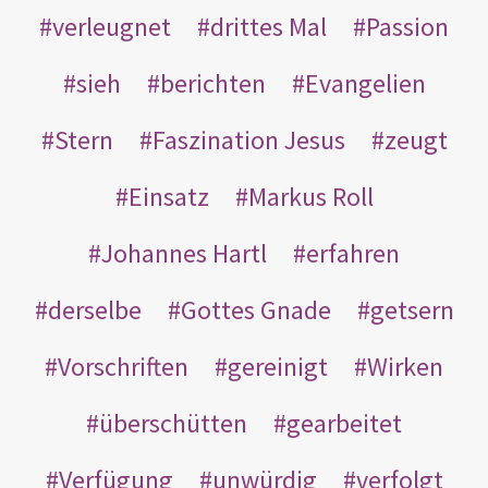
verleugnet
drittes Mal
Passion
sieh
berichten
Evangelien
Stern
Faszination Jesus
zeugt
Einsatz
Markus Roll
Johannes Hartl
erfahren
derselbe
Gottes Gnade
getsern
Vorschriften
gereinigt
Wirken
überschütten
gearbeitet
Verfügung
unwürdig
verfolgt