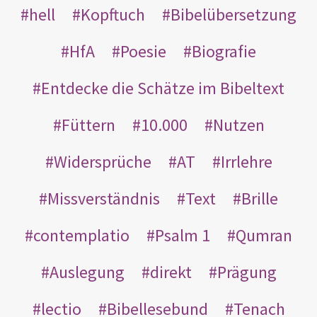
hell
Kopftuch
Bibelübersetzung
HfA
Poesie
Biografie
Entdecke die Schätze im Bibeltext
Füttern
10.000
Nutzen
Widersprüche
AT
Irrlehre
Missverständnis
Text
Brille
contemplatio
Psalm 1
Qumran
Auslegung
direkt
Prägung
lectio
Bibellesebund
Tenach