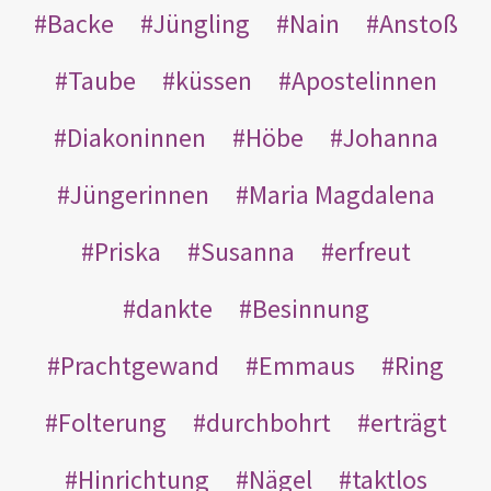
Backe
Jüngling
Nain
Anstoß
Taube
küssen
Apostelinnen
Diakoninnen
Höbe
Johanna
Jüngerinnen
Maria Magdalena
Priska
Susanna
erfreut
dankte
Besinnung
Prachtgewand
Emmaus
Ring
Folterung
durchbohrt
erträgt
Hinrichtung
Nägel
taktlos