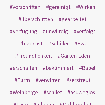
Vorschriften
gereinigt
Wirken
überschütten
gearbeitet
Verfügung
unwürdig
verfolgt
brauchst
Schüler
Eva
Freundlichkeit
Garten Eden
erschaffen
bekümmert
Babel
Turm
verwirren
zerstreut
Weinberge
schlief
asuweglos
Lage
erleben
Mefiboschet