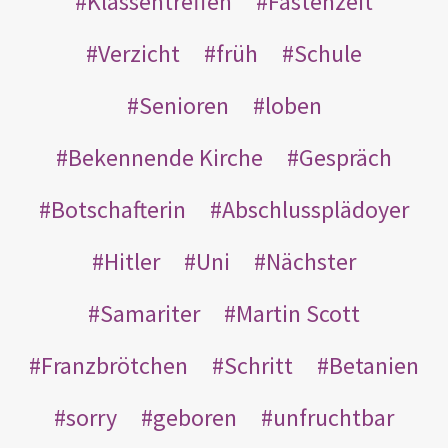
Klassentreffen
Fastenzeit
Verzicht
früh
Schule
Senioren
loben
Bekennende Kirche
Gespräch
Botschafterin
Abschlussplädoyer
Hitler
Uni
Nächster
Samariter
Martin Scott
Franzbrötchen
Schritt
Betanien
sorry
geboren
unfruchtbar