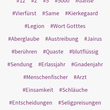
12
2
5
5000
Gänse
Vierfürst
Same
Kierkegaard
Legion
Wort Gotttes
Aberglaube
Austreibung
Jairus
berühren
Quaste
blutflüssig
Sendung
Erlassjahr
Gnadenjahr
Menschenfischer
Arzt
Einsamkeit
Schläuche
Entscheidungen
Seligpreisungen