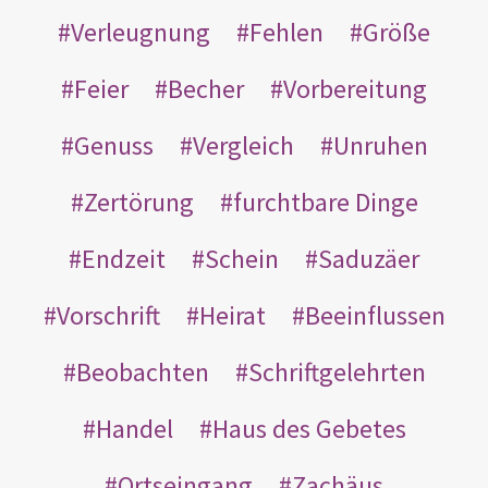
Verleugnung
Fehlen
Größe
Feier
Becher
Vorbereitung
Genuss
Vergleich
Unruhen
Zertörung
furchtbare Dinge
Endzeit
Schein
Saduzäer
Vorschrift
Heirat
Beeinflussen
Beobachten
Schriftgelehrten
Handel
Haus des Gebetes
Ortseingang
Zachäus