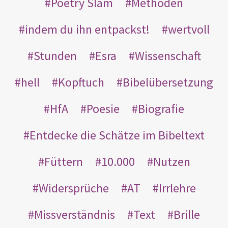
Poetry Slam
Methoden
indem du ihn entpackst!
wertvoll
Stunden
Esra
Wissenschaft
hell
Kopftuch
Bibelübersetzung
HfA
Poesie
Biografie
Entdecke die Schätze im Bibeltext
Füttern
10.000
Nutzen
Widersprüche
AT
Irrlehre
Missverständnis
Text
Brille