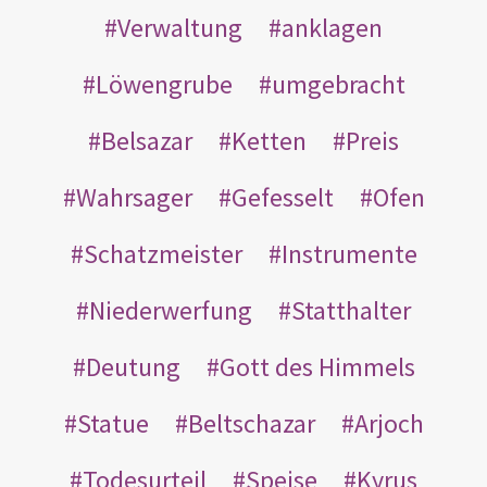
Verwaltung
anklagen
Löwengrube
umgebracht
Belsazar
Ketten
Preis
Wahrsager
Gefesselt
Ofen
Schatzmeister
Instrumente
Niederwerfung
Statthalter
Deutung
Gott des Himmels
Statue
Beltschazar
Arjoch
Todesurteil
Speise
Kyrus