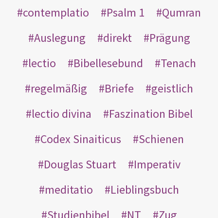
contemplatio
Psalm 1
Qumran
Auslegung
direkt
Prägung
lectio
Bibellesebund
Tenach
regelmäßig
Briefe
geistlich
lectio divina
Faszination Bibel
Codex Sinaiticus
Schienen
Douglas Stuart
Imperativ
meditatio
Lieblingsbuch
Studienbibel
NT
Zug