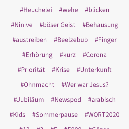
Heuchelei
wehe
blicken
Ninive
böser Geist
Behausung
austreiben
Beelzebub
Finger
Erhörung
kurz
Corona
Priorität
Krise
Unterkunft
Ohnmacht
Wer war Jesus?
Jubiläum
Newspod
arabisch
Kids
Sommerpause
WORT2020