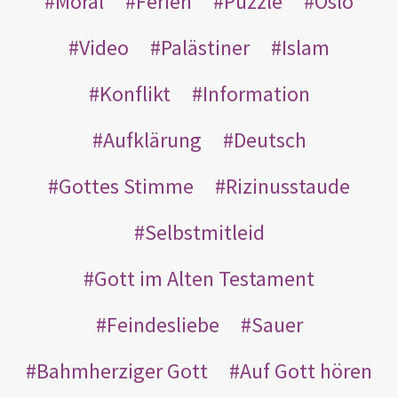
Moral
Ferien
Puzzle
Oslo
Video
Palästiner
Islam
Konflikt
Information
Aufklärung
Deutsch
Gottes Stimme
Rizinusstaude
Selbstmitleid
Gott im Alten Testament
Feindesliebe
Sauer
Bahmherziger Gott
Auf Gott hören