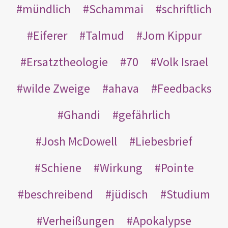
mündlich
Schammai
schriftlich
Eiferer
Talmud
Jom Kippur
Ersatztheologie
70
Volk Israel
wilde Zweige
ahava
Feedbacks
Ghandi
gefährlich
Josh McDowell
Liebesbrief
Schiene
Wirkung
Pointe
beschreibend
jüdisch
Studium
Verheißungen
Apokalypse