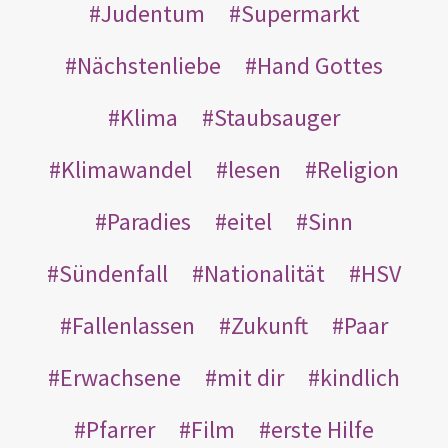
Judentum
Supermarkt
Nächstenliebe
Hand Gottes
Klima
Staubsauger
Klimawandel
lesen
Religion
Paradies
eitel
Sinn
Sündenfall
Nationalität
HSV
Fallenlassen
Zukunft
Paar
Erwachsene
mit dir
kindlich
Pfarrer
Film
erste Hilfe