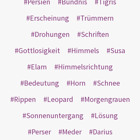
Persien
Bündnis
Tigris
Erscheinung
Trümmern
Drohungen
Schriften
Gottlosigkeit
Himmels
Susa
Elam
Himmelsrichtung
Bedeutung
Horn
Schnee
Rippen
Leopard
Morgengrauen
Sonnenuntergang
Lösung
Perser
Meder
Darius