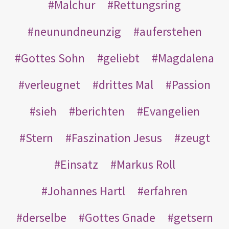
Malchur
Rettungsring
neunundneunzig
auferstehen
Gottes Sohn
geliebt
Magdalena
verleugnet
drittes Mal
Passion
sieh
berichten
Evangelien
Stern
Faszination Jesus
zeugt
Einsatz
Markus Roll
Johannes Hartl
erfahren
derselbe
Gottes Gnade
getsern