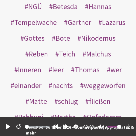
NGÜ
Betesda
Hannas
Tempelwache
Gärtner
Lazarus
Gottes
Bote
Nikodemus
Reben
Teich
Malchus
Inneren
leer
Thomas
wer
einander
nachts
weggeworfen
Matte
schlug
fließen
Rabbuni
Martha
Opferlamm
00:00
NewsPod: Sommer 2026 – Sommerpause, App-Updates &
gewaschen
gegeben
jüdischen
Play
Restart
Rewind
Forward
Settings
Mute
Do
mehr