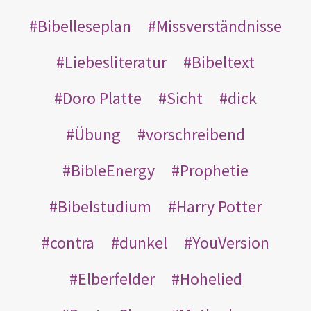
Bibelleseplan
Missverständnisse
Liebesliteratur
Bibeltext
Doro Platte
Sicht
dick
Übung
vorschreibend
BibleEnergy
Prophetie
Bibelstudium
Harry Potter
contra
dunkel
YouVersion
Elberfelder
Hohelied