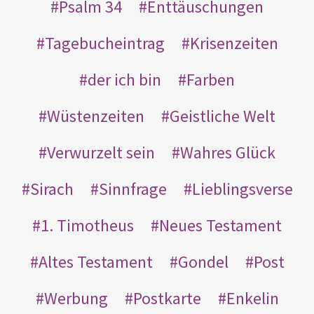
Psalm 34
Enttäuschungen
Tagebucheintrag
Krisenzeiten
der ich bin
Farben
Wüstenzeiten
Geistliche Welt
Verwurzelt sein
Wahres Glück
Sirach
Sinnfrage
Lieblingsverse
1. Timotheus
Neues Testament
Altes Testament
Gondel
Post
Werbung
Postkarte
Enkelin