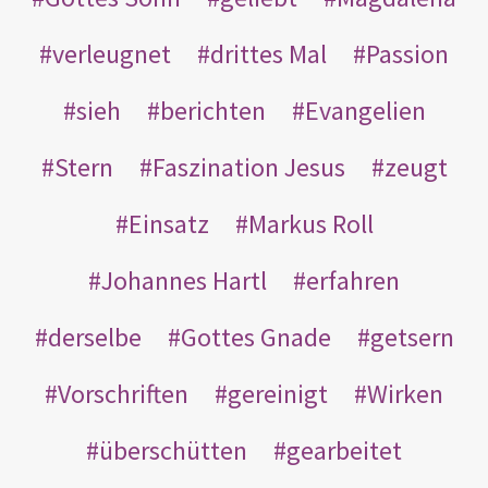
verleugnet
drittes Mal
Passion
sieh
berichten
Evangelien
Stern
Faszination Jesus
zeugt
Einsatz
Markus Roll
Johannes Hartl
erfahren
derselbe
Gottes Gnade
getsern
Vorschriften
gereinigt
Wirken
überschütten
gearbeitet