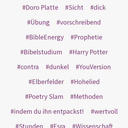
Doro Platte
Sicht
dick
Übung
vorschreibend
BibleEnergy
Prophetie
Bibelstudium
Harry Potter
contra
dunkel
YouVersion
Elberfelder
Hohelied
Poetry Slam
Methoden
indem du ihn entpackst!
wertvoll
Stunden
Esra
Wissenschaft