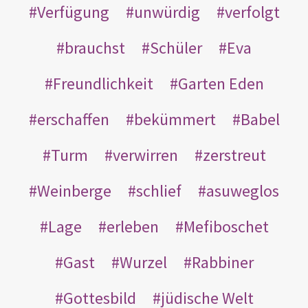
Verfügung
unwürdig
verfolgt
brauchst
Schüler
Eva
Freundlichkeit
Garten Eden
erschaffen
bekümmert
Babel
Turm
verwirren
zerstreut
Weinberge
schlief
asuweglos
Lage
erleben
Mefiboschet
Gast
Wurzel
Rabbiner
Gottesbild
jüdische Welt