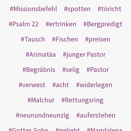
Missionsbefehl
spotten
töricht
Psalm 22
ertrinken
Bergpredigt
Tausch
Fischen
preisen
Arimatäa
junger Pastor
Begräbnis
selig
Pastor
verwest
acht
widerlegen
Malchur
Rettungsring
neunundneunzig
auferstehen
Gottes Sohn
geliebt
Magdalena