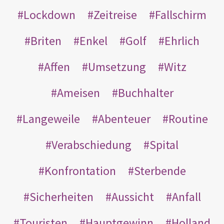
Lockdown
Zeitreise
Fallschirm
Briten
Enkel
Golf
Ehrlich
Affen
Umsetzung
Witz
Ameisen
Buchhalter
Langeweile
Abenteuer
Routine
Verabschiedung
Spital
Konfrontation
Sterbende
Sicherheiten
Aussicht
Anfall
Touristen
Hauptgewinn
Holland