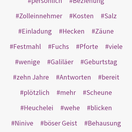
persönlich
Beziehung
Zolleinnehmer
Kosten
Salz
Einladung
Hecken
Zäune
Festmahl
Fuchs
Pforte
viele
wenige
Galiläer
Geburtstag
zehn Jahre
Antworten
bereit
plötzlich
mehr
Scheune
Heuchelei
wehe
blicken
Ninive
böser Geist
Behausung