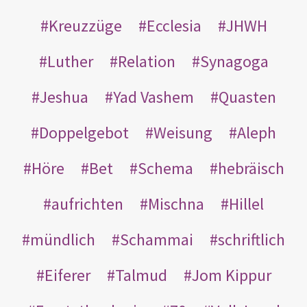
Kreuzzüge
Ecclesia
JHWH
Luther
Relation
Synagoga
Jeshua
Yad Vashem
Quasten
Doppelgebot
Weisung
Aleph
Höre
Bet
Schema
hebräisch
aufrichten
Mischna
Hillel
mündlich
Schammai
schriftlich
Eiferer
Talmud
Jom Kippur