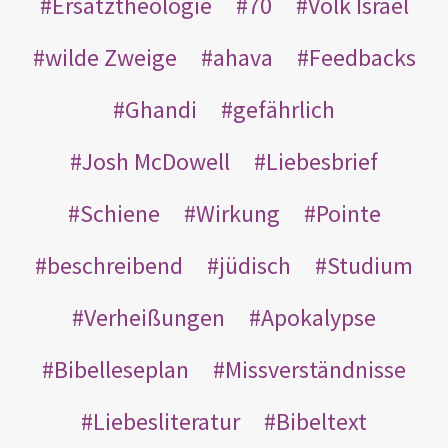
Ersatztheologie
70
Volk Israel
wilde Zweige
ahava
Feedbacks
Ghandi
gefährlich
Josh McDowell
Liebesbrief
Schiene
Wirkung
Pointe
beschreibend
jüdisch
Studium
Verheißungen
Apokalypse
Bibelleseplan
Missverständnisse
Liebesliteratur
Bibeltext