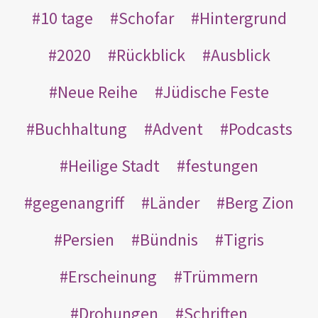
10 tage
Schofar
Hintergrund
2020
Rückblick
Ausblick
Neue Reihe
Jüdische Feste
Buchhaltung
Advent
Podcasts
Heilige Stadt
festungen
gegenangriff
Länder
Berg Zion
Persien
Bündnis
Tigris
Erscheinung
Trümmern
Drohungen
Schriften