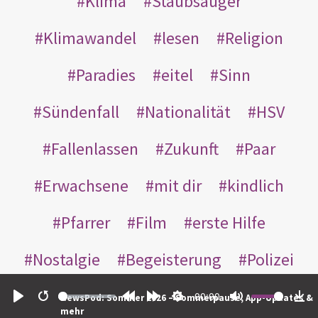
Klima
Staubsauger
Klimawandel
lesen
Religion
Paradies
eitel
Sinn
Sündenfall
Nationalität
HSV
Fallenlassen
Zukunft
Paar
Erwachsene
mit dir
kindlich
Pfarrer
Film
erste Hilfe
Nostalgie
Begeisterung
Polizei
Selbstachtung
Unfall
00:00
NewsPod: Sommer 2026 – Sommerpause, App-Updates &
Play
Restart
Rewind
Forward
Settings
Mute
Do
mehr