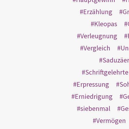
Erzählung
G
Kleopas
Verleugnung
Vergleich
Un
Saduzäe
Schriftgelehrt
Erpressung
So
Erniedrigung
G
siebenmal
Ge
Vermögen