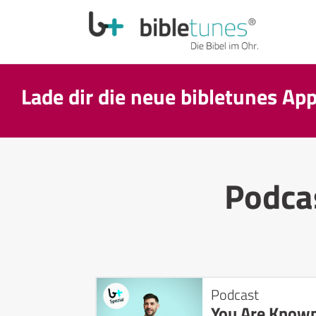
Lade dir die neue bibletunes Ap
Podca
Podcast
You Are Known