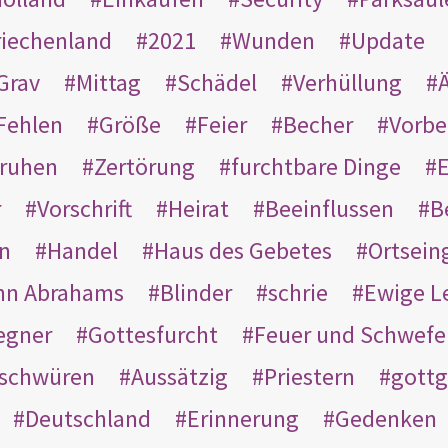
riechenland
2021
Wunden
Update
Grav
Mittag
Schädel
Verhüllung
Ä
Fehlen
Größe
Feier
Becher
Vorbe
ruhen
Zertörung
furchtbare Dinge
E
r
Vorschrift
Heirat
Beeinflussen
B
en
Handel
Haus des Gebetes
Ortsein
hn Abrahams
Blinder
schrie
Ewige L
egner
Gottesfurcht
Feuer und Schwefe
schwüren
Aussätzig
Priestern
gottg
Deutschland
Erinnerung
Gedenken