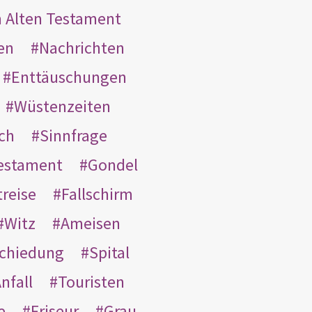
m Alten Testament
en
Nachrichten
Enttäuschungen
Wüstenzeiten
ach
Sinnfrage
Testament
Gondel
treise
Fallschirm
Witz
Ameisen
schiedung
Spital
nfall
Touristen
e
Friseur
Grau