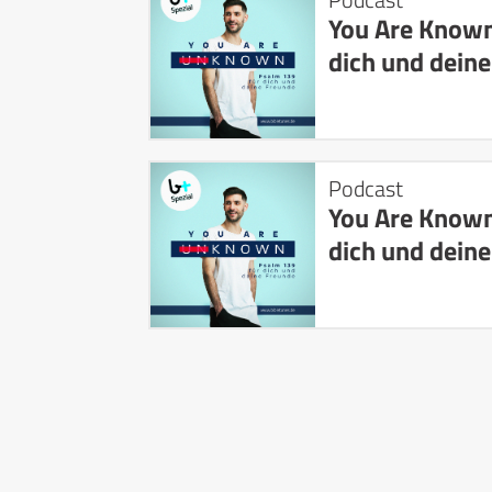
You Are Known
dich und dein
Podcast
You Are Known
dich und dein