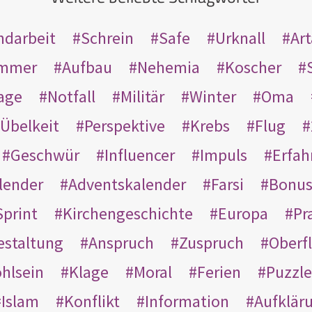
ndarbeit
Schrein
Safe
Urknall
Ar
mmer
Aufbau
Nehemia
Koscher
age
Notfall
Militär
Winter
Oma
Übelkeit
Perspektive
Krebs
Flug
Geschwür
Influencer
Impuls
Erfah
lender
Adventskalender
Farsi
Bonu
Sprint
Kirchengeschichte
Europa
Pr
estaltung
Anspruch
Zuspruch
Oberfl
hlsein
Klage
Moral
Ferien
Puzzle
Islam
Konflikt
Information
Aufklär