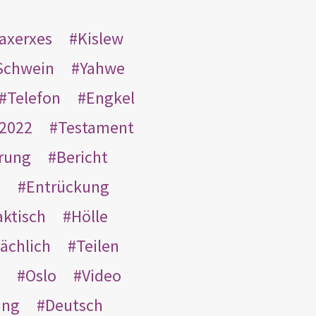
taxerxes
Kislew
Schwein
Yahwe
Telefon
Engkel
2022
Testament
rung
Bericht
s
Entrückung
aktisch
Hölle
ächlich
Teilen
Oslo
Video
ung
Deutsch