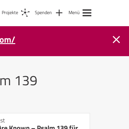
Projekte
Spenden
Menü
com/
lm 139
st
Are Known – Psalm 139 für