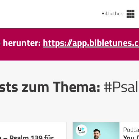
Bibliothek
p herunter:
https://app.bibletunes.
sts zum Thema:
#Psa
Podca
 – Psalm 139 für
You 