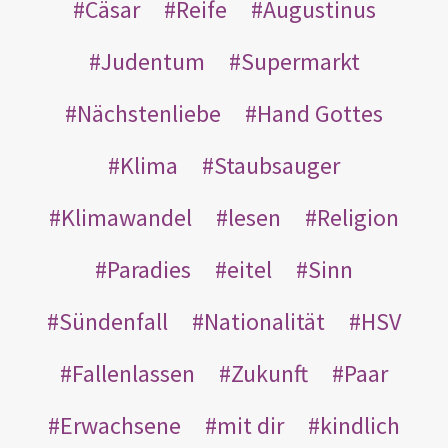
Cäsar
Reife
Augustinus
Judentum
Supermarkt
Nächstenliebe
Hand Gottes
Klima
Staubsauger
Klimawandel
lesen
Religion
Paradies
eitel
Sinn
Sündenfall
Nationalität
HSV
Fallenlassen
Zukunft
Paar
Erwachsene
mit dir
kindlich