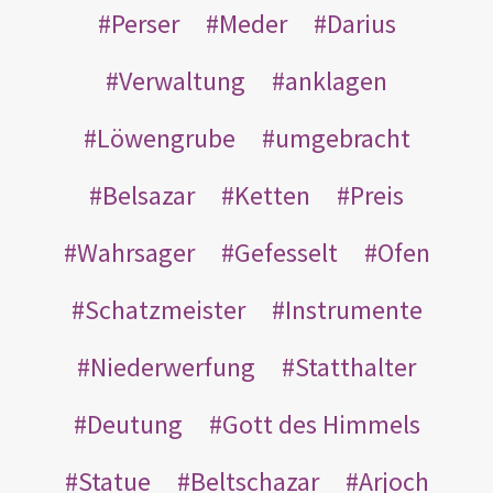
Perser
Meder
Darius
Verwaltung
anklagen
Löwengrube
umgebracht
Belsazar
Ketten
Preis
Wahrsager
Gefesselt
Ofen
Schatzmeister
Instrumente
Niederwerfung
Statthalter
Deutung
Gott des Himmels
Statue
Beltschazar
Arjoch