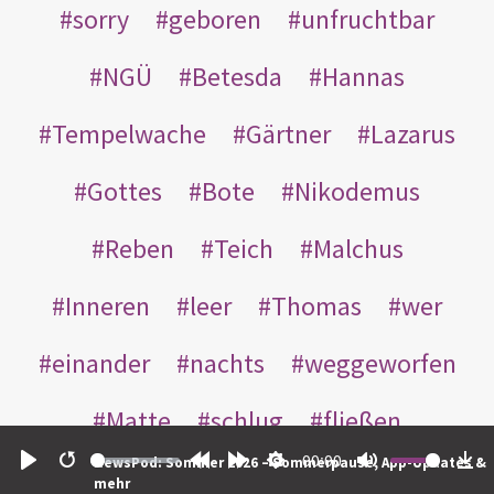
sorry
geboren
unfruchtbar
NGÜ
Betesda
Hannas
Tempelwache
Gärtner
Lazarus
Gottes
Bote
Nikodemus
Reben
Teich
Malchus
Inneren
leer
Thomas
wer
einander
nachts
weggeworfen
Matte
schlug
fließen
00:00
NewsPod: Sommer 2026 – Sommerpause, App-Updates &
Rabbuni
Martha
Opferlamm
Play
Restart
Rewind
Forward
Settings
Mute
Do
mehr