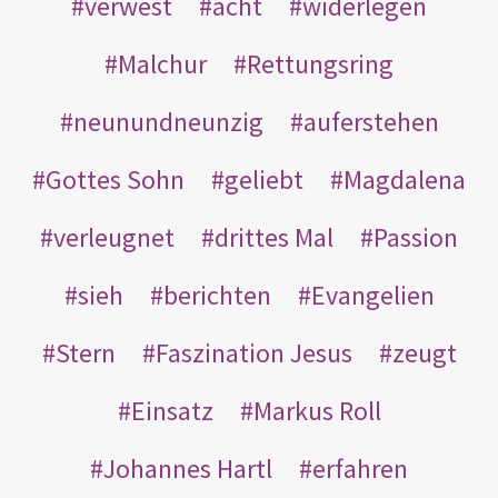
verwest
acht
widerlegen
Malchur
Rettungsring
neunundneunzig
auferstehen
Gottes Sohn
geliebt
Magdalena
verleugnet
drittes Mal
Passion
sieh
berichten
Evangelien
Stern
Faszination Jesus
zeugt
Einsatz
Markus Roll
Johannes Hartl
erfahren