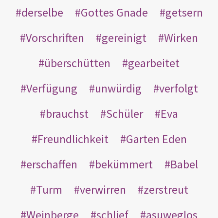
derselbe
Gottes Gnade
getsern
Vorschriften
gereinigt
Wirken
überschütten
gearbeitet
Verfügung
unwürdig
verfolgt
brauchst
Schüler
Eva
Freundlichkeit
Garten Eden
erschaffen
bekümmert
Babel
Turm
verwirren
zerstreut
Weinberge
schlief
asuweglos