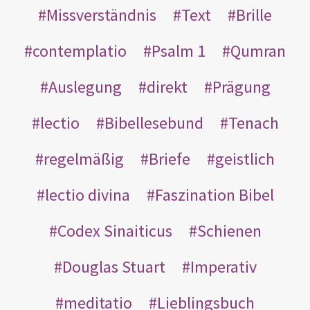
Missverständnis
Text
Brille
contemplatio
Psalm 1
Qumran
Auslegung
direkt
Prägung
lectio
Bibellesebund
Tenach
regelmäßig
Briefe
geistlich
lectio divina
Faszination Bibel
Codex Sinaiticus
Schienen
Douglas Stuart
Imperativ
meditatio
Lieblingsbuch