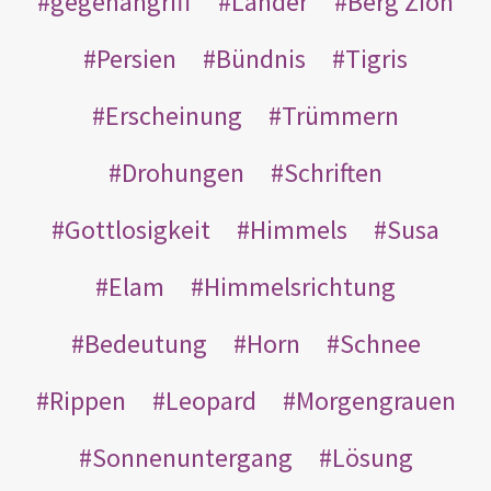
gegenangriff
Länder
Berg Zion
Persien
Bündnis
Tigris
Erscheinung
Trümmern
Drohungen
Schriften
Gottlosigkeit
Himmels
Susa
Elam
Himmelsrichtung
Bedeutung
Horn
Schnee
Rippen
Leopard
Morgengrauen
Sonnenuntergang
Lösung