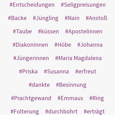
Entscheidungen
Seligpreisungen
Backe
Jüngling
Nain
Anstoß
Taube
küssen
Apostelinnen
Diakoninnen
Höbe
Johanna
Jüngerinnen
Maria Magdalena
Priska
Susanna
erfreut
dankte
Besinnung
Prachtgewand
Emmaus
Ring
Folterung
durchbohrt
erträgt