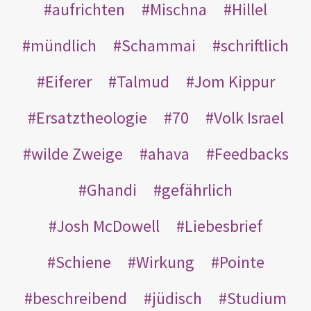
aufrichten
Mischna
Hillel
mündlich
Schammai
schriftlich
Eiferer
Talmud
Jom Kippur
Ersatztheologie
70
Volk Israel
wilde Zweige
ahava
Feedbacks
Ghandi
gefährlich
Josh McDowell
Liebesbrief
Schiene
Wirkung
Pointe
beschreibend
jüdisch
Studium