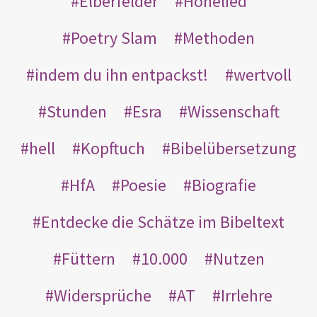
Elberfelder
Hohelied
Poetry Slam
Methoden
indem du ihn entpackst!
wertvoll
Stunden
Esra
Wissenschaft
hell
Kopftuch
Bibelübersetzung
HfA
Poesie
Biografie
Entdecke die Schätze im Bibeltext
Füttern
10.000
Nutzen
Widersprüche
AT
Irrlehre