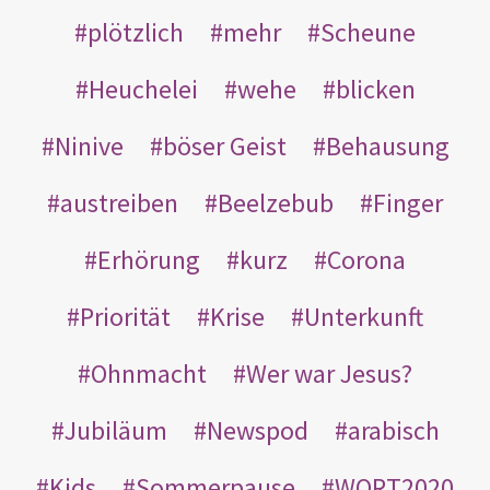
plötzlich
mehr
Scheune
Heuchelei
wehe
blicken
Ninive
böser Geist
Behausung
austreiben
Beelzebub
Finger
Erhörung
kurz
Corona
Priorität
Krise
Unterkunft
Ohnmacht
Wer war Jesus?
Jubiläum
Newspod
arabisch
Kids
Sommerpause
WORT2020