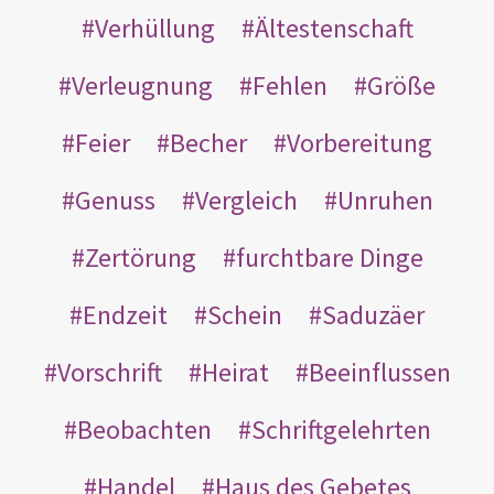
Verhüllung
Ältestenschaft
Verleugnung
Fehlen
Größe
Feier
Becher
Vorbereitung
Genuss
Vergleich
Unruhen
Zertörung
furchtbare Dinge
Endzeit
Schein
Saduzäer
Vorschrift
Heirat
Beeinflussen
Beobachten
Schriftgelehrten
Handel
Haus des Gebetes