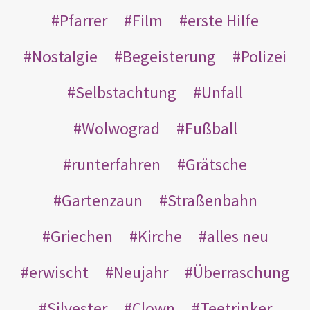
Pfarrer
Film
erste Hilfe
Nostalgie
Begeisterung
Polizei
Selbstachtung
Unfall
Wolwograd
Fußball
runterfahren
Grätsche
Gartenzaun
Straßenbahn
Griechen
Kirche
alles neu
erwischt
Neujahr
Überraschung
Silvester
Clown
Teetrinker