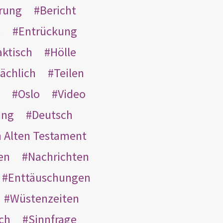
rung
Bericht
s
Entrückung
aktisch
Hölle
ächlich
Teilen
Oslo
Video
ung
Deutsch
m Alten Testament
en
Nachrichten
Enttäuschungen
Wüstenzeiten
ach
Sinnfrage