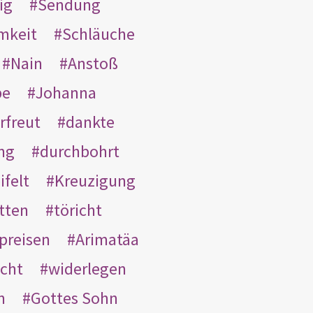
ig
Sendung
mkeit
Schläuche
Nain
Anstoß
be
Johanna
rfreut
dankte
ng
durchbohrt
ifelt
Kreuzigung
tten
töricht
preisen
Arimatäa
cht
widerlegen
n
Gottes Sohn