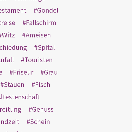
Testament
Gondel
treise
Fallschirm
Witz
Ameisen
schiedung
Spital
nfall
Touristen
e
Friseur
Grau
Stauen
Fisch
ltestenschaft
reitung
Genuss
ndzeit
Schein