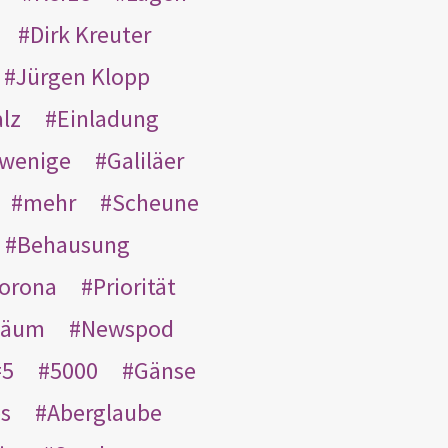
Dirk Kreuter
Jürgen Klopp
lz
Einladung
wenige
Galiläer
mehr
Scheune
Behausung
orona
Priorität
läum
Newspod
5
5000
Gänse
es
Aberglaube