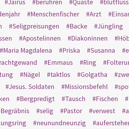
Jairus
berühren
Quaste
blutflüss
enjahr
Menschenfischer
Arzt
Einsa
n
Seligpreisungen
Backe
Jüngling
ssen
Apostelinnen
Diakoninnen
Hö
Maria Magdalena
Priska
Susanna
e
rachtgewand
Emmaus
Ring
Folteru
htung
Nägel
taktlos
Golgatha
zwe
Jesus. Soldaten
Missionsbefehl
spo
nken
Bergpredigt
Tausch
Fischen
Begräbnis
selig
Pastor
verwest
a
tungsring
neunundneunzig
auferstehe