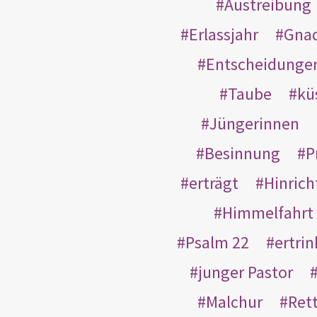
Austreibung
Erlassjahr
Gnad
Entscheidunge
Taube
kü
Jüngerinnen
Besinnung
P
erträgt
Hinric
Himmelfahrt
Psalm 22
ertri
junger Pastor
Malchur
Ret