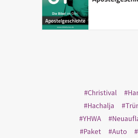
Christival
Ha
Hachalja
Trü
YHWA
Neuaufl
Paket
Auto