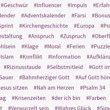
Geschwür
Influencer
Impuls
Erfah
lender
Adventskalender
Farsi
Bonu
Sprint
Kirchengeschichte
Europa
Pr
estaltung
Anspruch
Zuspruch
Oberfl
hlsein
Klage
Moral
Ferien
Puzzle
Islam
Konflikt
Information
Aufklär
Rizinusstaude
Selbstmitleid
Gott i
Sauer
Bahmherziger Gott
Auf Gott hör
Jesus sitzen
Nah am Herzen
Psalm 34
rag
Krisenzeiten
der ich bin
Farben
t
Verwurzelt sein
Wahres Glück
Sir