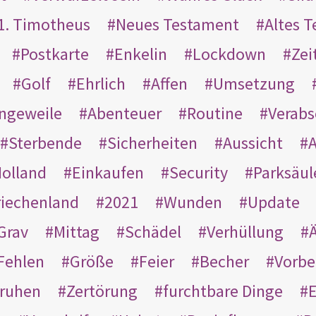
1. Timotheus
Neues Testament
Altes 
Postkarte
Enkelin
Lockdown
Zei
Golf
Ehrlich
Affen
Umsetzung
ngeweile
Abenteuer
Routine
Verab
Sterbende
Sicherheiten
Aussicht
A
olland
Einkaufen
Security
Parksäul
riechenland
2021
Wunden
Update
Grav
Mittag
Schädel
Verhüllung
Ä
Fehlen
Größe
Feier
Becher
Vorbe
ruhen
Zertörung
furchtbare Dinge
E