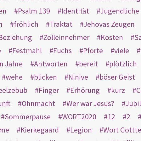
en
Psalm 139
Identität
Jugendliche
n
fröhlich
Traktat
Jehovas Zeugen
Beziehung
Zolleinnehmer
Kosten
Sa
e
Festmahl
Fuchs
Pforte
viele
n Jahre
Antworten
bereit
plötzlich
wehe
blicken
Ninive
böser Geist
eelzebub
Finger
Erhörung
kurz
C
unft
Ohnmacht
Wer war Jesus?
Jubi
Sommerpause
WORT2020
12
2
ame
Kierkegaard
Legion
Wort Gottt