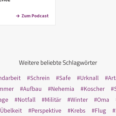
Zum Podcast
Weitere beliebte Schlagwörter
ndarbeit
Schrein
Safe
Urknall
Ar
mmer
Aufbau
Nehemia
Koscher
age
Notfall
Militär
Winter
Oma
Übelkeit
Perspektive
Krebs
Flug