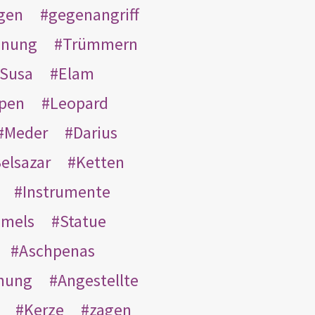
gen
gegenangriff
inung
Trümmern
Susa
Elam
pen
Leopard
Meder
Darius
elsazar
Ketten
Instrumente
mmels
Statue
Aschpenas
nung
Angestellte
Kerze
zagen