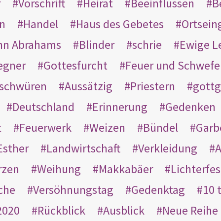
r
Vorschrift
Heirat
Beeinflussen
B
en
Handel
Haus des Gebetes
Ortsein
hn Abrahams
Blinder
schrie
Ewige L
egner
Gottesfurcht
Feuer und Schwefe
schwüren
Aussätzig
Priestern
gottg
Deutschland
Erinnerung
Gedenken
t
Feuerwerk
Weizen
Bündel
Garb
Esther
Landwirtschaft
Verkleidung
A
rzen
Weihung
Makkabäer
Lichterfes
che
Versöhnungstag
Gedenktag
10 
2020
Rückblick
Ausblick
Neue Reihe