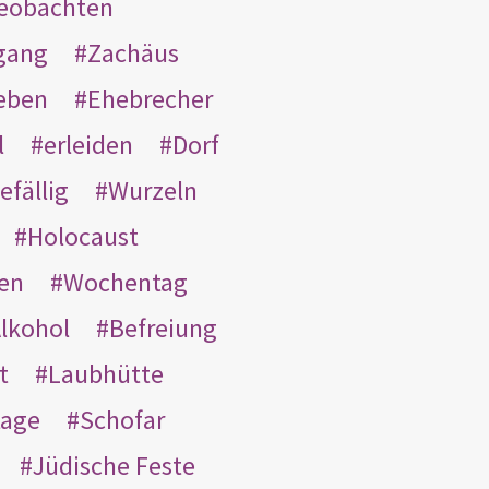
eobachten
gang
Zachäus
eben
Ehebrecher
l
erleiden
Dorf
efällig
Wurzeln
Holocaust
en
Wochentag
lkohol
Befreiung
t
Laubhütte
tage
Schofar
Jüdische Feste