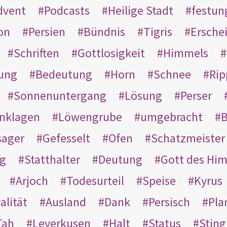
dvent
Podcasts
Heilige Stadt
festun
on
Persien
Bündnis
Tigris
Ersche
Schriften
Gottlosigkeit
Himmels
ung
Bedeutung
Horn
Schnee
Rip
Sonnenuntergang
Lösung
Perser
nklagen
Löwengrube
umgebracht
B
ager
Gefesselt
Ofen
Schatzmeister
g
Statthalter
Deutung
Gott des Hi
Arjoch
Todesurteil
Speise
Kyrus
alität
Ausland
Dank
Persisch
Pla
Tah
Leverkusen
Halt
Status
Sting