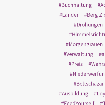
Buchhaltung
A
Länder
Berg Zi
Drohungen
Himmelsricht
Morgengrauen
Verwaltung
a
Preis
Wahrs
Niederwerfun
Beltschazar
Ausbildung
Loy
FeedYourself