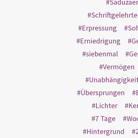
Saduzäe
Schriftgelehrt
Erpressung
So
Erniedrigung
G
siebenmal
Ge
Vermögen
Unabhängigkei
Übersprungen
Lichter
Ke
7 Tage
Wo
Hintergrund