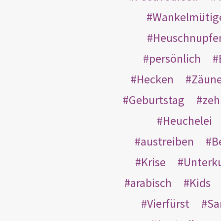
Wankelmütig
Heuschnupfe
persönlich
Hecken
Zäun
Geburtstag
zeh
Heuchelei
austreiben
B
Krise
Unterk
arabisch
Kids
Vierfürst
S