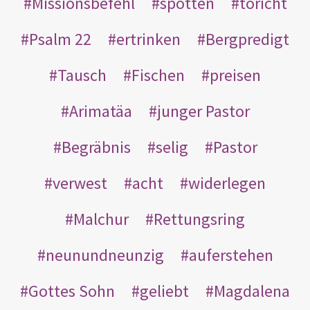
Missionsbefehl
spotten
töricht
Psalm 22
ertrinken
Bergpredigt
Tausch
Fischen
preisen
Arimatäa
junger Pastor
Begräbnis
selig
Pastor
verwest
acht
widerlegen
Malchur
Rettungsring
neunundneunzig
auferstehen
Gottes Sohn
geliebt
Magdalena