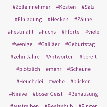
Zolleinnehmer
Kosten
Salz
Einladung
Hecken
Zäune
Festmahl
Fuchs
Pforte
viele
wenige
Galiläer
Geburtstag
zehn Jahre
Antworten
bereit
plötzlich
mehr
Scheune
Heuchelei
wehe
blicken
Ninive
böser Geist
Behausung
austreiben
Beelzebub
Finger