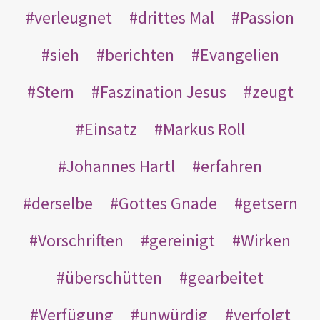
verleugnet
drittes Mal
Passion
sieh
berichten
Evangelien
Stern
Faszination Jesus
zeugt
Einsatz
Markus Roll
Johannes Hartl
erfahren
derselbe
Gottes Gnade
getsern
Vorschriften
gereinigt
Wirken
überschütten
gearbeitet
Verfügung
unwürdig
verfolgt