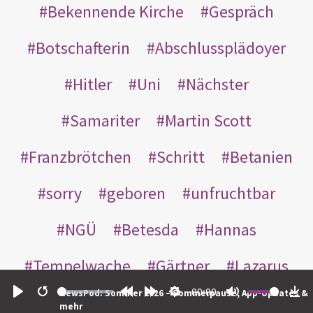
Bekennende Kirche
Gespräch
Botschafterin
Abschlussplädoyer
Hitler
Uni
Nächster
Samariter
Martin Scott
Franzbrötchen
Schritt
Betanien
sorry
geboren
unfruchtbar
NGÜ
Betesda
Hannas
Tempelwache
Gärtner
Lazarus
00:00
NewsPod: Sommer 2026 – Sommerpause, App-Updates &
Gottes
Bote
Nikodemus
Play
Restart
Rewind
Forward
Settings
Mute
Do
mehr