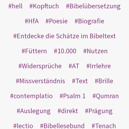
hell
Kopftuch
Bibelübersetzung
HfA
Poesie
Biografie
Entdecke die Schätze im Bibeltext
Füttern
10.000
Nutzen
Widersprüche
AT
Irrlehre
Missverständnis
Text
Brille
contemplatio
Psalm 1
Qumran
Auslegung
direkt
Prägung
lectio
Bibellesebund
Tenach