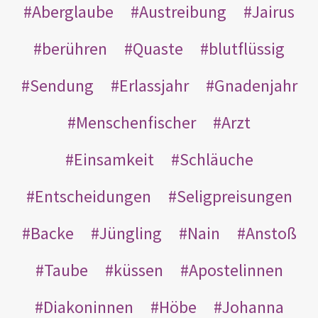
Aberglaube
Austreibung
Jairus
berühren
Quaste
blutflüssig
Sendung
Erlassjahr
Gnadenjahr
Menschenfischer
Arzt
Einsamkeit
Schläuche
Entscheidungen
Seligpreisungen
Backe
Jüngling
Nain
Anstoß
Taube
küssen
Apostelinnen
Diakoninnen
Höbe
Johanna