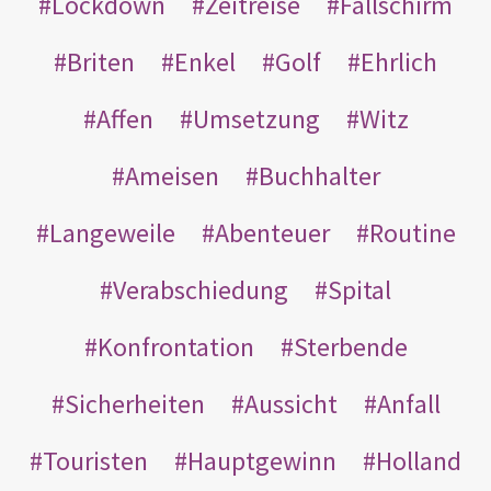
Lockdown
Zeitreise
Fallschirm
Briten
Enkel
Golf
Ehrlich
Affen
Umsetzung
Witz
Ameisen
Buchhalter
Langeweile
Abenteuer
Routine
Verabschiedung
Spital
Konfrontation
Sterbende
Sicherheiten
Aussicht
Anfall
Touristen
Hauptgewinn
Holland