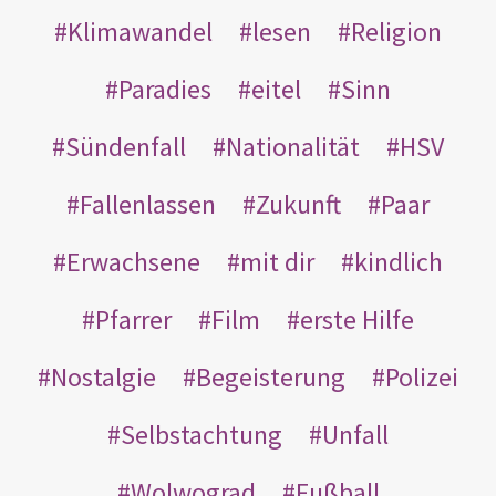
Klimawandel
lesen
Religion
Paradies
eitel
Sinn
Sündenfall
Nationalität
HSV
Fallenlassen
Zukunft
Paar
Erwachsene
mit dir
kindlich
Pfarrer
Film
erste Hilfe
Nostalgie
Begeisterung
Polizei
Selbstachtung
Unfall
Wolwograd
Fußball