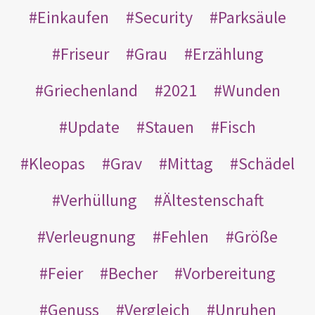
Einkaufen
Security
Parksäule
Friseur
Grau
Erzählung
Griechenland
2021
Wunden
Update
Stauen
Fisch
Kleopas
Grav
Mittag
Schädel
Verhüllung
Ältestenschaft
Verleugnung
Fehlen
Größe
Feier
Becher
Vorbereitung
Genuss
Vergleich
Unruhen