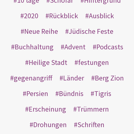
10 tage
Schofar
Hintergrund
2020
Rückblick
Ausblick
Neue Reihe
Jüdische Feste
Buchhaltung
Advent
Podcasts
Heilige Stadt
festungen
gegenangriff
Länder
Berg Zion
Persien
Bündnis
Tigris
Erscheinung
Trümmern
Drohungen
Schriften