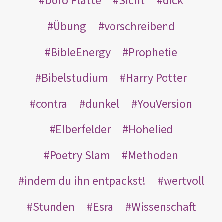
Doro Platte
Sicht
dick
Übung
vorschreibend
BibleEnergy
Prophetie
Bibelstudium
Harry Potter
contra
dunkel
YouVersion
Elberfelder
Hohelied
Poetry Slam
Methoden
indem du ihn entpackst!
wertvoll
Stunden
Esra
Wissenschaft