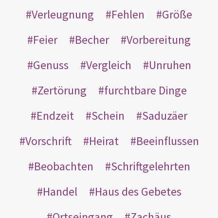
Verleugnung
Fehlen
Größe
Feier
Becher
Vorbereitung
Genuss
Vergleich
Unruhen
Zertörung
furchtbare Dinge
Endzeit
Schein
Saduzäer
Vorschrift
Heirat
Beeinflussen
Beobachten
Schriftgelehrten
Handel
Haus des Gebetes
Ortseingang
Zachäus