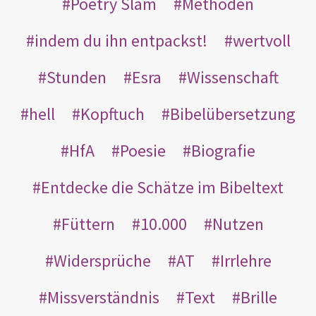
Poetry Slam
Methoden
indem du ihn entpackst!
wertvoll
Stunden
Esra
Wissenschaft
hell
Kopftuch
Bibelübersetzung
HfA
Poesie
Biografie
Entdecke die Schätze im Bibeltext
Füttern
10.000
Nutzen
Widersprüche
AT
Irrlehre
Missverständnis
Text
Brille