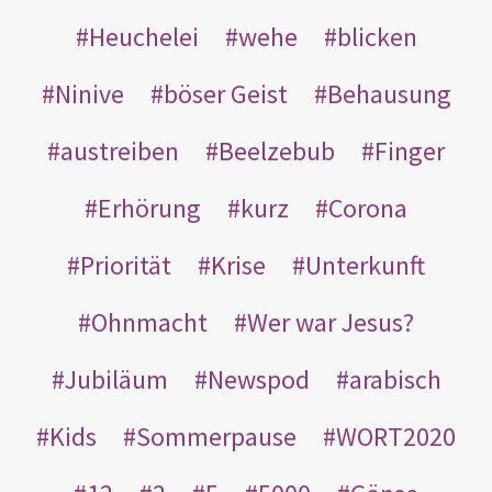
Heuchelei
wehe
blicken
Ninive
böser Geist
Behausung
austreiben
Beelzebub
Finger
Erhörung
kurz
Corona
Priorität
Krise
Unterkunft
Ohnmacht
Wer war Jesus?
Jubiläum
Newspod
arabisch
Kids
Sommerpause
WORT2020