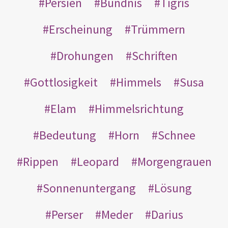
Persien
Bündnis
Tigris
Erscheinung
Trümmern
Drohungen
Schriften
Gottlosigkeit
Himmels
Susa
Elam
Himmelsrichtung
Bedeutung
Horn
Schnee
Rippen
Leopard
Morgengrauen
Sonnenuntergang
Lösung
Perser
Meder
Darius