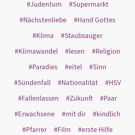
Judentum
Supermarkt
Nächstenliebe
Hand Gottes
Klima
Staubsauger
Klimawandel
lesen
Religion
Paradies
eitel
Sinn
Sündenfall
Nationalität
HSV
Fallenlassen
Zukunft
Paar
Erwachsene
mit dir
kindlich
Pfarrer
Film
erste Hilfe