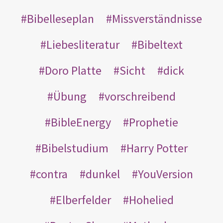
Bibelleseplan
Missverständnisse
Liebesliteratur
Bibeltext
Doro Platte
Sicht
dick
Übung
vorschreibend
BibleEnergy
Prophetie
Bibelstudium
Harry Potter
contra
dunkel
YouVersion
Elberfelder
Hohelied