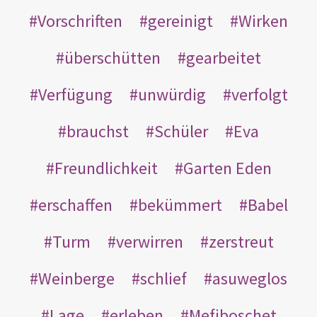
Vorschriften
gereinigt
Wirken
überschütten
gearbeitet
Verfügung
unwürdig
verfolgt
brauchst
Schüler
Eva
Freundlichkeit
Garten Eden
erschaffen
bekümmert
Babel
Turm
verwirren
zerstreut
Weinberge
schlief
asuweglos
Lage
erleben
Mefiboschet