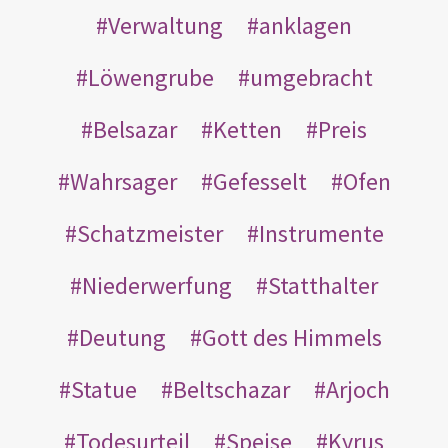
Verwaltung
anklagen
Löwengrube
umgebracht
Belsazar
Ketten
Preis
Wahrsager
Gefesselt
Ofen
Schatzmeister
Instrumente
Niederwerfung
Statthalter
Deutung
Gott des Himmels
Statue
Beltschazar
Arjoch
Todesurteil
Speise
Kyrus