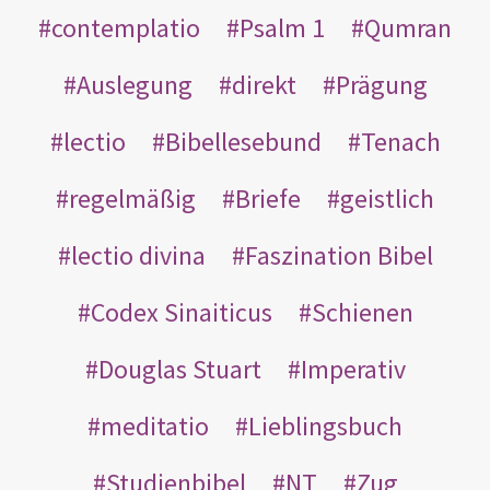
contemplatio
Psalm 1
Qumran
Auslegung
direkt
Prägung
lectio
Bibellesebund
Tenach
regelmäßig
Briefe
geistlich
lectio divina
Faszination Bibel
Codex Sinaiticus
Schienen
Douglas Stuart
Imperativ
meditatio
Lieblingsbuch
Studienbibel
NT
Zug