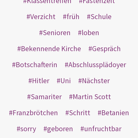
Klassentreffen
Fastenzeit
Verzicht
früh
Schule
Senioren
loben
Bekennende Kirche
Gespräch
Botschafterin
Abschlussplädoyer
Hitler
Uni
Nächster
Samariter
Martin Scott
Franzbrötchen
Schritt
Betanien
sorry
geboren
unfruchtbar