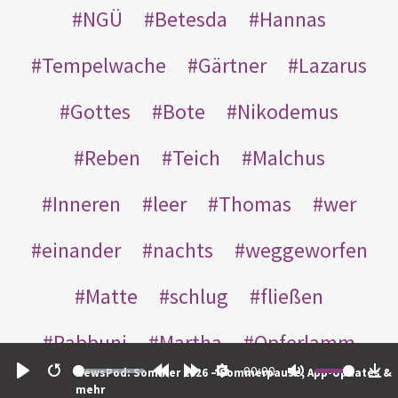
NGÜ
Betesda
Hannas
Tempelwache
Gärtner
Lazarus
Gottes
Bote
Nikodemus
Reben
Teich
Malchus
Inneren
leer
Thomas
wer
einander
nachts
weggeworfen
Matte
schlug
fließen
Rabbuni
Martha
Opferlamm
00:00
NewsPod: Sommer 2026 – Sommerpause, App-Updates &
gewaschen
gegeben
jüdischen
Play
Restart
Rewind
Forward
Settings
Mute
Do
mehr