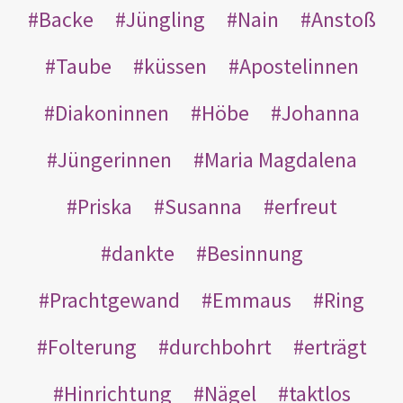
Backe
Jüngling
Nain
Anstoß
Taube
küssen
Apostelinnen
Diakoninnen
Höbe
Johanna
Jüngerinnen
Maria Magdalena
Priska
Susanna
erfreut
dankte
Besinnung
Prachtgewand
Emmaus
Ring
Folterung
durchbohrt
erträgt
Hinrichtung
Nägel
taktlos