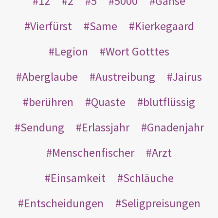
12
2
5
5000
Gänse
Vierfürst
Same
Kierkegaard
Legion
Wort Gotttes
Aberglaube
Austreibung
Jairus
berühren
Quaste
blutflüssig
Sendung
Erlassjahr
Gnadenjahr
Menschenfischer
Arzt
Einsamkeit
Schläuche
Entscheidungen
Seligpreisungen