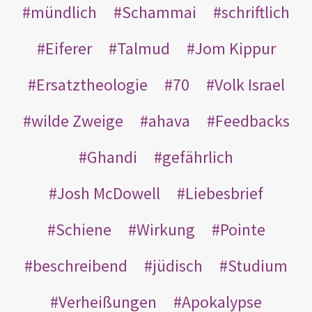
mündlich
Schammai
schriftlich
Eiferer
Talmud
Jom Kippur
Ersatztheologie
70
Volk Israel
wilde Zweige
ahava
Feedbacks
Ghandi
gefährlich
Josh McDowell
Liebesbrief
Schiene
Wirkung
Pointe
beschreibend
jüdisch
Studium
Verheißungen
Apokalypse