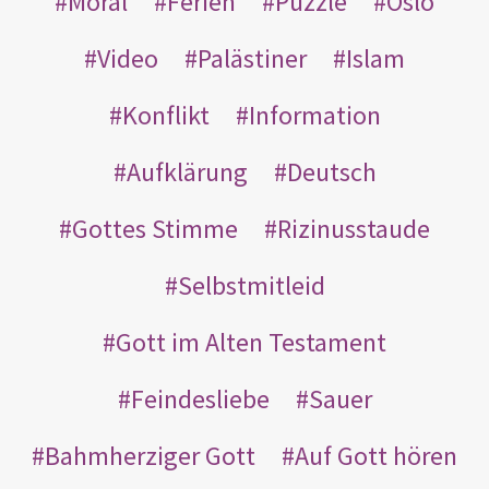
Moral
Ferien
Puzzle
Oslo
Video
Palästiner
Islam
Konflikt
Information
Aufklärung
Deutsch
Gottes Stimme
Rizinusstaude
Selbstmitleid
Gott im Alten Testament
Feindesliebe
Sauer
Bahmherziger Gott
Auf Gott hören