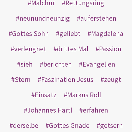
Malchur
Rettungsring
neunundneunzig
auferstehen
Gottes Sohn
geliebt
Magdalena
verleugnet
drittes Mal
Passion
sieh
berichten
Evangelien
Stern
Faszination Jesus
zeugt
Einsatz
Markus Roll
Johannes Hartl
erfahren
derselbe
Gottes Gnade
getsern