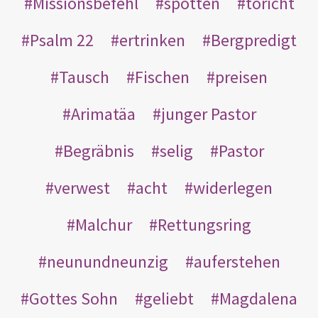
Missionsbefehl
spotten
töricht
Psalm 22
ertrinken
Bergpredigt
Tausch
Fischen
preisen
Arimatäa
junger Pastor
Begräbnis
selig
Pastor
verwest
acht
widerlegen
Malchur
Rettungsring
neunundneunzig
auferstehen
Gottes Sohn
geliebt
Magdalena