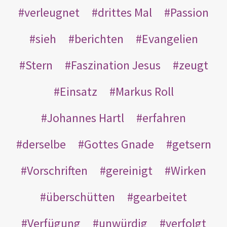
verleugnet
drittes Mal
Passion
sieh
berichten
Evangelien
Stern
Faszination Jesus
zeugt
Einsatz
Markus Roll
Johannes Hartl
erfahren
derselbe
Gottes Gnade
getsern
Vorschriften
gereinigt
Wirken
überschütten
gearbeitet
Verfügung
unwürdig
verfolgt