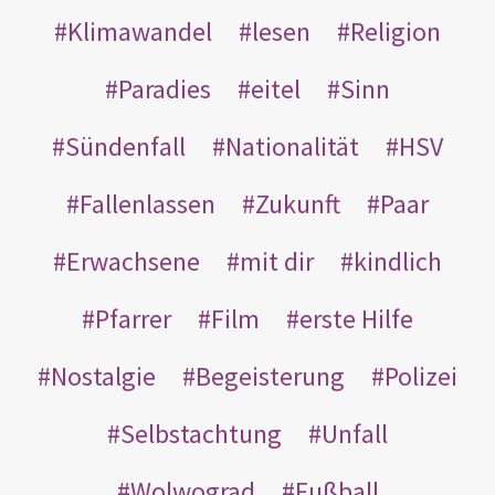
Klimawandel
lesen
Religion
Paradies
eitel
Sinn
Sündenfall
Nationalität
HSV
Fallenlassen
Zukunft
Paar
Erwachsene
mit dir
kindlich
Pfarrer
Film
erste Hilfe
Nostalgie
Begeisterung
Polizei
Selbstachtung
Unfall
Wolwograd
Fußball