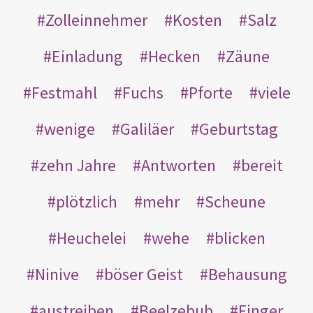
Zolleinnehmer
Kosten
Salz
Einladung
Hecken
Zäune
Festmahl
Fuchs
Pforte
viele
wenige
Galiläer
Geburtstag
zehn Jahre
Antworten
bereit
plötzlich
mehr
Scheune
Heuchelei
wehe
blicken
Ninive
böser Geist
Behausung
austreiben
Beelzebub
Finger