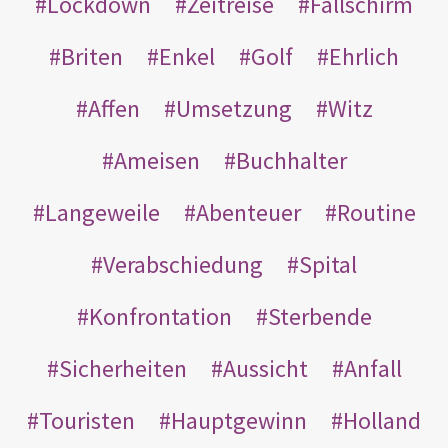
Lockdown
Zeitreise
Fallschirm
Briten
Enkel
Golf
Ehrlich
Affen
Umsetzung
Witz
Ameisen
Buchhalter
Langeweile
Abenteuer
Routine
Verabschiedung
Spital
Konfrontation
Sterbende
Sicherheiten
Aussicht
Anfall
Touristen
Hauptgewinn
Holland