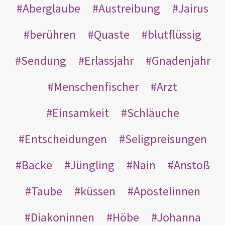
Aberglaube
Austreibung
Jairus
berühren
Quaste
blutflüssig
Sendung
Erlassjahr
Gnadenjahr
Menschenfischer
Arzt
Einsamkeit
Schläuche
Entscheidungen
Seligpreisungen
Backe
Jüngling
Nain
Anstoß
Taube
küssen
Apostelinnen
Diakoninnen
Höbe
Johanna