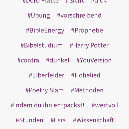
Doro Platte
Sicht
dick
Übung
vorschreibend
BibleEnergy
Prophetie
Bibelstudium
Harry Potter
contra
dunkel
YouVersion
Elberfelder
Hohelied
Poetry Slam
Methoden
indem du ihn entpackst!
wertvoll
Stunden
Esra
Wissenschaft