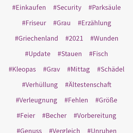
Einkaufen
Security
Parksäule
Friseur
Grau
Erzählung
Griechenland
2021
Wunden
Update
Stauen
Fisch
Kleopas
Grav
Mittag
Schädel
Verhüllung
Ältestenschaft
Verleugnung
Fehlen
Größe
Feier
Becher
Vorbereitung
Genuss
Vergleich
Unruhen