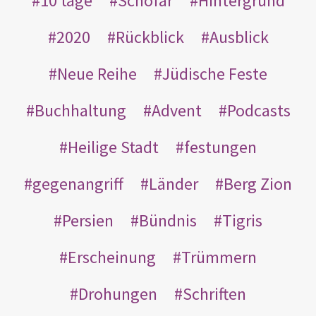
10 tage
Schofar
Hintergrund
2020
Rückblick
Ausblick
Neue Reihe
Jüdische Feste
Buchhaltung
Advent
Podcasts
Heilige Stadt
festungen
gegenangriff
Länder
Berg Zion
Persien
Bündnis
Tigris
Erscheinung
Trümmern
Drohungen
Schriften