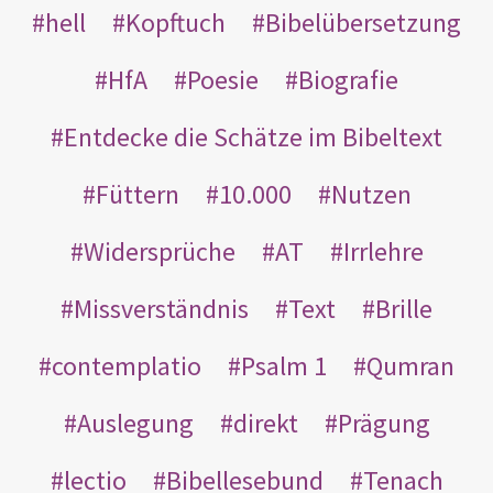
hell
Kopftuch
Bibelübersetzung
HfA
Poesie
Biografie
Entdecke die Schätze im Bibeltext
Füttern
10.000
Nutzen
Widersprüche
AT
Irrlehre
Missverständnis
Text
Brille
contemplatio
Psalm 1
Qumran
Auslegung
direkt
Prägung
lectio
Bibellesebund
Tenach