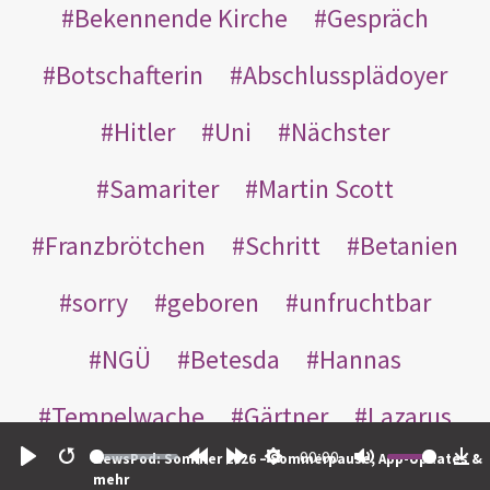
Bekennende Kirche
Gespräch
Botschafterin
Abschlussplädoyer
Hitler
Uni
Nächster
Samariter
Martin Scott
Franzbrötchen
Schritt
Betanien
sorry
geboren
unfruchtbar
NGÜ
Betesda
Hannas
Tempelwache
Gärtner
Lazarus
00:00
NewsPod: Sommer 2026 – Sommerpause, App-Updates &
Gottes
Bote
Nikodemus
Play
Restart
Rewind
Forward
Settings
Mute
Do
mehr