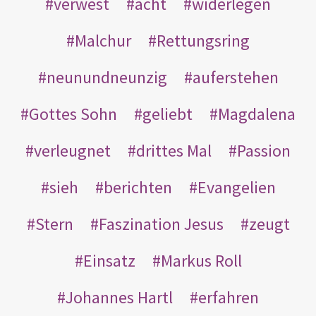
verwest
acht
widerlegen
Malchur
Rettungsring
neunundneunzig
auferstehen
Gottes Sohn
geliebt
Magdalena
verleugnet
drittes Mal
Passion
sieh
berichten
Evangelien
Stern
Faszination Jesus
zeugt
Einsatz
Markus Roll
Johannes Hartl
erfahren