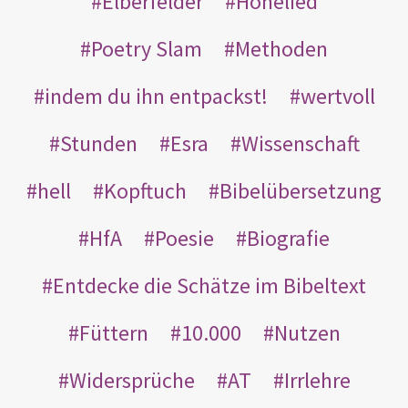
Elberfelder
Hohelied
Poetry Slam
Methoden
indem du ihn entpackst!
wertvoll
Stunden
Esra
Wissenschaft
hell
Kopftuch
Bibelübersetzung
HfA
Poesie
Biografie
Entdecke die Schätze im Bibeltext
Füttern
10.000
Nutzen
Widersprüche
AT
Irrlehre