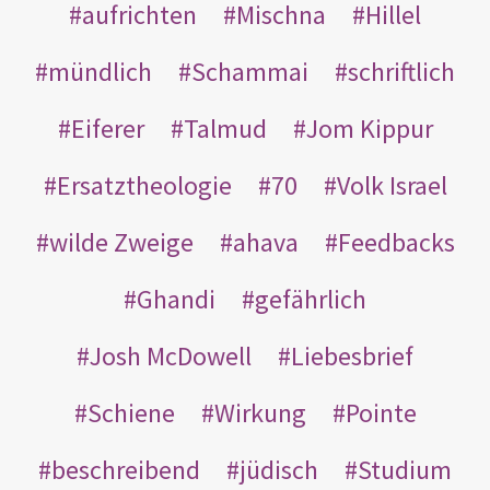
aufrichten
Mischna
Hillel
mündlich
Schammai
schriftlich
Eiferer
Talmud
Jom Kippur
Ersatztheologie
70
Volk Israel
wilde Zweige
ahava
Feedbacks
Ghandi
gefährlich
Josh McDowell
Liebesbrief
Schiene
Wirkung
Pointe
beschreibend
jüdisch
Studium