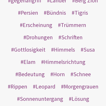
gegenangriff
Länder
Berg Zion
Persien
Bündnis
Tigris
Erscheinung
Trümmern
Drohungen
Schriften
Gottlosigkeit
Himmels
Susa
Elam
Himmelsrichtung
Bedeutung
Horn
Schnee
Rippen
Leopard
Morgengrauen
Sonnenuntergang
Lösung