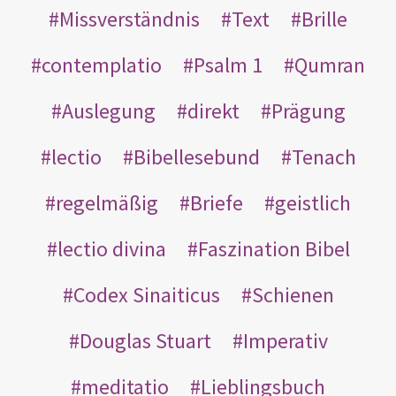
Missverständnis
Text
Brille
contemplatio
Psalm 1
Qumran
Auslegung
direkt
Prägung
lectio
Bibellesebund
Tenach
regelmäßig
Briefe
geistlich
lectio divina
Faszination Bibel
Codex Sinaiticus
Schienen
Douglas Stuart
Imperativ
meditatio
Lieblingsbuch