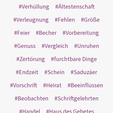
Verhüllung
Ältestenschaft
Verleugnung
Fehlen
Größe
Feier
Becher
Vorbereitung
Genuss
Vergleich
Unruhen
Zertörung
furchtbare Dinge
Endzeit
Schein
Saduzäer
Vorschrift
Heirat
Beeinflussen
Beobachten
Schriftgelehrten
Handel
Haus des Gebetes