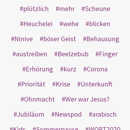
plötzlich
mehr
Scheune
Heuchelei
wehe
blicken
Ninive
böser Geist
Behausung
austreiben
Beelzebub
Finger
Erhörung
kurz
Corona
Priorität
Krise
Unterkunft
Ohnmacht
Wer war Jesus?
Jubiläum
Newspod
arabisch
Kids
Sommerpause
WORT2020