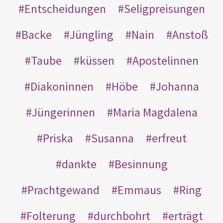
Entscheidungen
Seligpreisungen
Backe
Jüngling
Nain
Anstoß
Taube
küssen
Apostelinnen
Diakoninnen
Höbe
Johanna
Jüngerinnen
Maria Magdalena
Priska
Susanna
erfreut
dankte
Besinnung
Prachtgewand
Emmaus
Ring
Folterung
durchbohrt
erträgt