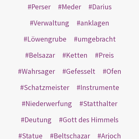
Perser
Meder
Darius
Verwaltung
anklagen
Löwengrube
umgebracht
Belsazar
Ketten
Preis
Wahrsager
Gefesselt
Ofen
Schatzmeister
Instrumente
Niederwerfung
Statthalter
Deutung
Gott des Himmels
Statue
Beltschazar
Arjoch