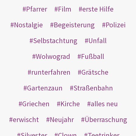
Pfarrer
Film
erste Hilfe
Nostalgie
Begeisterung
Polizei
Selbstachtung
Unfall
Wolwograd
Fußball
runterfahren
Grätsche
Gartenzaun
Straßenbahn
Griechen
Kirche
alles neu
erwischt
Neujahr
Überraschung
Silvester
Clown
Teetrinker