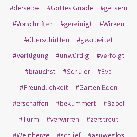
derselbe
Gottes Gnade
getsern
Vorschriften
gereinigt
Wirken
überschütten
gearbeitet
Verfügung
unwürdig
verfolgt
brauchst
Schüler
Eva
Freundlichkeit
Garten Eden
erschaffen
bekümmert
Babel
Turm
verwirren
zerstreut
Weinberge
schlief
asuweglos