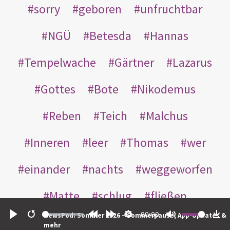
sorry
geboren
unfruchtbar
NGÜ
Betesda
Hannas
Tempelwache
Gärtner
Lazarus
Gottes
Bote
Nikodemus
Reben
Teich
Malchus
Inneren
leer
Thomas
wer
einander
nachts
weggeworfen
Matte
schlug
fließen
00:00
NewsPod: Sommer 2026 – Sommerpause, App-Updates &
Rabbuni
Martha
Opferlamm
Play
Restart
Rewind
Forward
Settings
Mute
Do
mehr