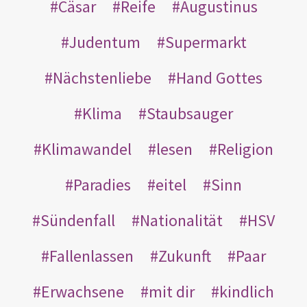
Cäsar
Reife
Augustinus
Judentum
Supermarkt
Nächstenliebe
Hand Gottes
Klima
Staubsauger
Klimawandel
lesen
Religion
Paradies
eitel
Sinn
Sündenfall
Nationalität
HSV
Fallenlassen
Zukunft
Paar
Erwachsene
mit dir
kindlich