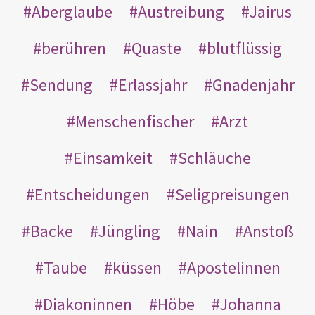
Aberglaube
Austreibung
Jairus
berühren
Quaste
blutflüssig
Sendung
Erlassjahr
Gnadenjahr
Menschenfischer
Arzt
Einsamkeit
Schläuche
Entscheidungen
Seligpreisungen
Backe
Jüngling
Nain
Anstoß
Taube
küssen
Apostelinnen
Diakoninnen
Höbe
Johanna