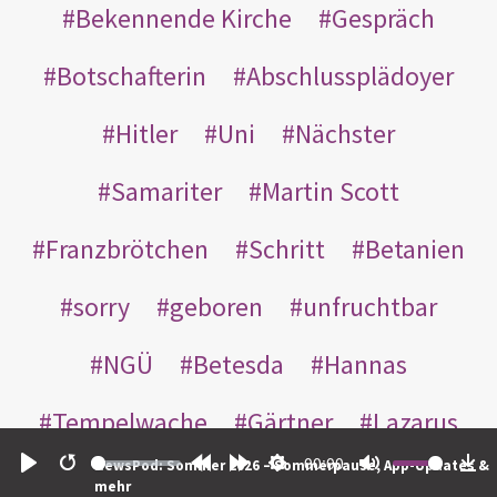
Bekennende Kirche
Gespräch
Botschafterin
Abschlussplädoyer
Hitler
Uni
Nächster
Samariter
Martin Scott
Franzbrötchen
Schritt
Betanien
sorry
geboren
unfruchtbar
NGÜ
Betesda
Hannas
Tempelwache
Gärtner
Lazarus
00:00
NewsPod: Sommer 2026 – Sommerpause, App-Updates &
Gottes
Bote
Nikodemus
Play
Restart
Rewind
Forward
Settings
Mute
Do
mehr