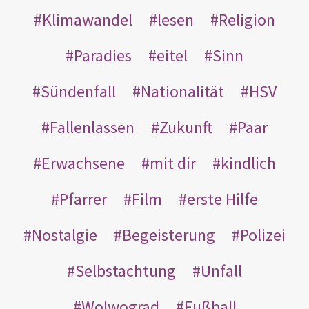
Klimawandel
lesen
Religion
Paradies
eitel
Sinn
Sündenfall
Nationalität
HSV
Fallenlassen
Zukunft
Paar
Erwachsene
mit dir
kindlich
Pfarrer
Film
erste Hilfe
Nostalgie
Begeisterung
Polizei
Selbstachtung
Unfall
Wolwograd
Fußball