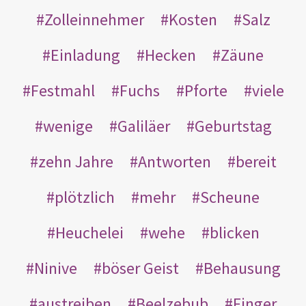
Zolleinnehmer
Kosten
Salz
Einladung
Hecken
Zäune
Festmahl
Fuchs
Pforte
viele
wenige
Galiläer
Geburtstag
zehn Jahre
Antworten
bereit
plötzlich
mehr
Scheune
Heuchelei
wehe
blicken
Ninive
böser Geist
Behausung
austreiben
Beelzebub
Finger