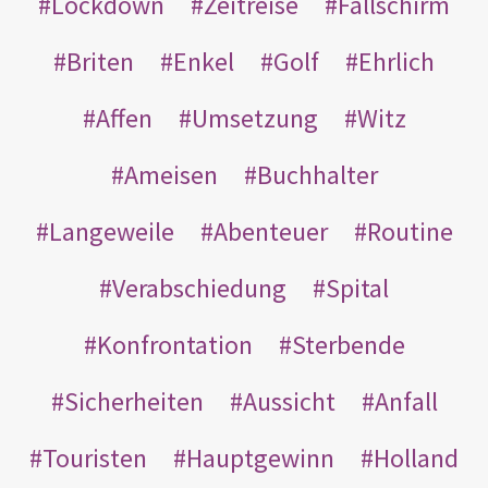
Lockdown
Zeitreise
Fallschirm
Briten
Enkel
Golf
Ehrlich
Affen
Umsetzung
Witz
Ameisen
Buchhalter
Langeweile
Abenteuer
Routine
Verabschiedung
Spital
Konfrontation
Sterbende
Sicherheiten
Aussicht
Anfall
Touristen
Hauptgewinn
Holland