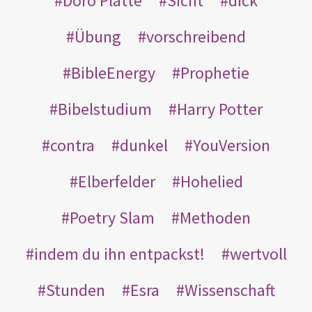
Doro Platte
Sicht
dick
Übung
vorschreibend
BibleEnergy
Prophetie
Bibelstudium
Harry Potter
contra
dunkel
YouVersion
Elberfelder
Hohelied
Poetry Slam
Methoden
indem du ihn entpackst!
wertvoll
Stunden
Esra
Wissenschaft