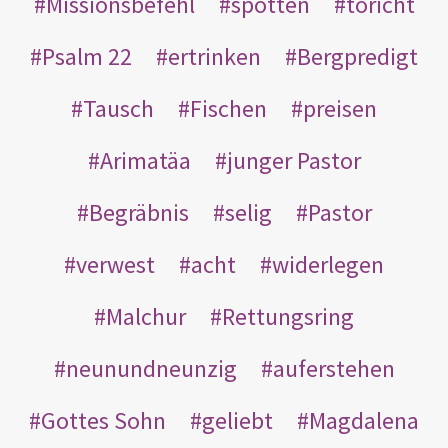
Missionsbefehl
spotten
töricht
Psalm 22
ertrinken
Bergpredigt
Tausch
Fischen
preisen
Arimatäa
junger Pastor
Begräbnis
selig
Pastor
verwest
acht
widerlegen
Malchur
Rettungsring
neunundneunzig
auferstehen
Gottes Sohn
geliebt
Magdalena