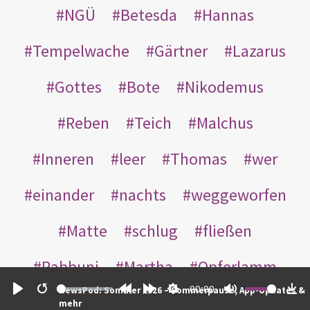
NGÜ
Betesda
Hannas
Tempelwache
Gärtner
Lazarus
Gottes
Bote
Nikodemus
Reben
Teich
Malchus
Inneren
leer
Thomas
wer
einander
nachts
weggeworfen
Matte
schlug
fließen
Rabbuni
Martha
Opferlamm
00:00
NewsPod: Sommer 2026 – Sommerpause, App-Updates &
gewaschen
gegeben
jüdischen
Play
Restart
Rewind
Forward
Settings
Mute
Do
mehr