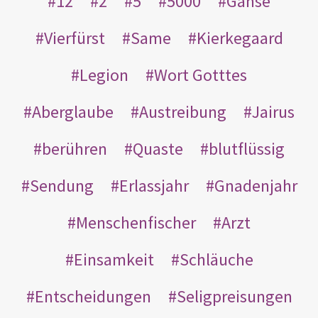
12
2
5
5000
Gänse
Vierfürst
Same
Kierkegaard
Legion
Wort Gotttes
Aberglaube
Austreibung
Jairus
berühren
Quaste
blutflüssig
Sendung
Erlassjahr
Gnadenjahr
Menschenfischer
Arzt
Einsamkeit
Schläuche
Entscheidungen
Seligpreisungen