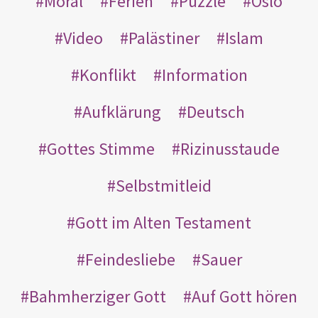
Moral
Ferien
Puzzle
Oslo
Video
Palästiner
Islam
Konflikt
Information
Aufklärung
Deutsch
Gottes Stimme
Rizinusstaude
Selbstmitleid
Gott im Alten Testament
Feindesliebe
Sauer
Bahmherziger Gott
Auf Gott hören