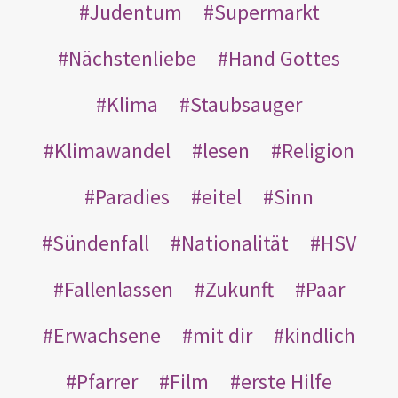
Judentum
Supermarkt
Nächstenliebe
Hand Gottes
Klima
Staubsauger
Klimawandel
lesen
Religion
Paradies
eitel
Sinn
Sündenfall
Nationalität
HSV
Fallenlassen
Zukunft
Paar
Erwachsene
mit dir
kindlich
Pfarrer
Film
erste Hilfe