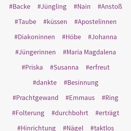
Backe
Jüngling
Nain
Anstoß
Taube
küssen
Apostelinnen
Diakoninnen
Höbe
Johanna
Jüngerinnen
Maria Magdalena
Priska
Susanna
erfreut
dankte
Besinnung
Prachtgewand
Emmaus
Ring
Folterung
durchbohrt
erträgt
Hinrichtung
Nägel
taktlos