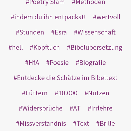
Poetry Slam
Methoden
indem du ihn entpackst!
wertvoll
Stunden
Esra
Wissenschaft
hell
Kopftuch
Bibelübersetzung
HfA
Poesie
Biografie
Entdecke die Schätze im Bibeltext
Füttern
10.000
Nutzen
Widersprüche
AT
Irrlehre
Missverständnis
Text
Brille