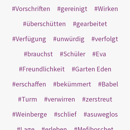
Vorschriften
gereinigt
Wirken
überschütten
gearbeitet
Verfügung
unwürdig
verfolgt
brauchst
Schüler
Eva
Freundlichkeit
Garten Eden
erschaffen
bekümmert
Babel
Turm
verwirren
zerstreut
Weinberge
schlief
asuweglos
Lage
erleben
Mefiboschet