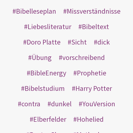
Bibelleseplan
Missverständnisse
Liebesliteratur
Bibeltext
Doro Platte
Sicht
dick
Übung
vorschreibend
BibleEnergy
Prophetie
Bibelstudium
Harry Potter
contra
dunkel
YouVersion
Elberfelder
Hohelied