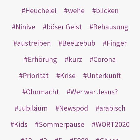
Heuchelei
wehe
blicken
Ninive
böser Geist
Behausung
austreiben
Beelzebub
Finger
Erhörung
kurz
Corona
Priorität
Krise
Unterkunft
Ohnmacht
Wer war Jesus?
Jubiläum
Newspod
arabisch
Kids
Sommerpause
WORT2020