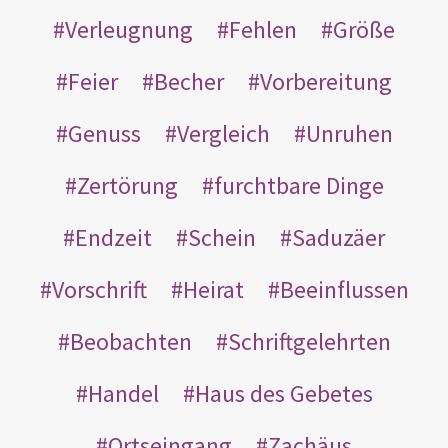
Verleugnung
Fehlen
Größe
Feier
Becher
Vorbereitung
Genuss
Vergleich
Unruhen
Zertörung
furchtbare Dinge
Endzeit
Schein
Saduzäer
Vorschrift
Heirat
Beeinflussen
Beobachten
Schriftgelehrten
Handel
Haus des Gebetes
Ortseingang
Zachäus