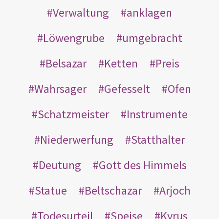
Verwaltung
anklagen
Löwengrube
umgebracht
Belsazar
Ketten
Preis
Wahrsager
Gefesselt
Ofen
Schatzmeister
Instrumente
Niederwerfung
Statthalter
Deutung
Gott des Himmels
Statue
Beltschazar
Arjoch
Todesurteil
Speise
Kyrus