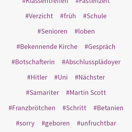
Klassentreffen
Fastenzeit
Verzicht
früh
Schule
Senioren
loben
Bekennende Kirche
Gespräch
Botschafterin
Abschlussplädoyer
Hitler
Uni
Nächster
Samariter
Martin Scott
Franzbrötchen
Schritt
Betanien
sorry
geboren
unfruchtbar