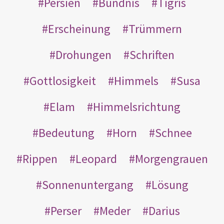
Persien
Bündnis
Tigris
Erscheinung
Trümmern
Drohungen
Schriften
Gottlosigkeit
Himmels
Susa
Elam
Himmelsrichtung
Bedeutung
Horn
Schnee
Rippen
Leopard
Morgengrauen
Sonnenuntergang
Lösung
Perser
Meder
Darius