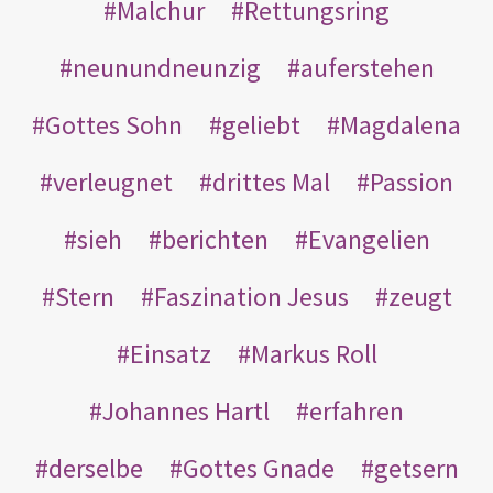
Malchur
Rettungsring
neunundneunzig
auferstehen
Gottes Sohn
geliebt
Magdalena
verleugnet
drittes Mal
Passion
sieh
berichten
Evangelien
Stern
Faszination Jesus
zeugt
Einsatz
Markus Roll
Johannes Hartl
erfahren
derselbe
Gottes Gnade
getsern