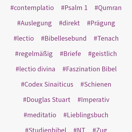
contemplatio
Psalm 1
Qumran
Auslegung
direkt
Prägung
lectio
Bibellesebund
Tenach
regelmäßig
Briefe
geistlich
lectio divina
Faszination Bibel
Codex Sinaiticus
Schienen
Douglas Stuart
Imperativ
meditatio
Lieblingsbuch
Studienbibel
NT
Zug