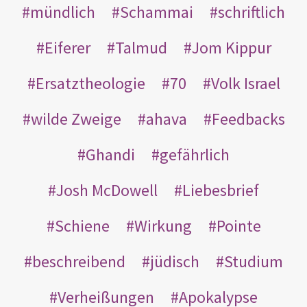
mündlich
Schammai
schriftlich
Eiferer
Talmud
Jom Kippur
Ersatztheologie
70
Volk Israel
wilde Zweige
ahava
Feedbacks
Ghandi
gefährlich
Josh McDowell
Liebesbrief
Schiene
Wirkung
Pointe
beschreibend
jüdisch
Studium
Verheißungen
Apokalypse