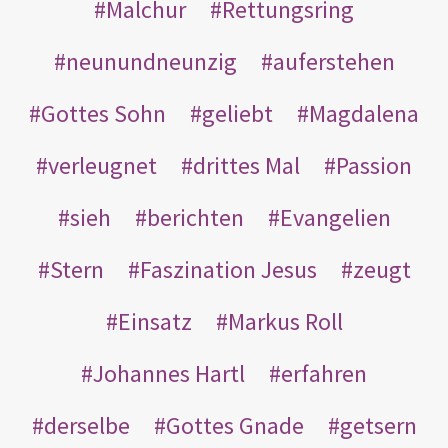
Malchur
Rettungsring
neunundneunzig
auferstehen
Gottes Sohn
geliebt
Magdalena
verleugnet
drittes Mal
Passion
sieh
berichten
Evangelien
Stern
Faszination Jesus
zeugt
Einsatz
Markus Roll
Johannes Hartl
erfahren
derselbe
Gottes Gnade
getsern