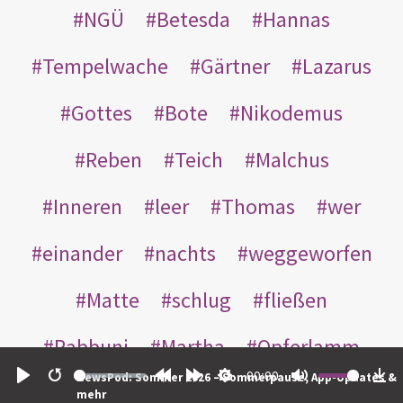
NGÜ
Betesda
Hannas
Tempelwache
Gärtner
Lazarus
Gottes
Bote
Nikodemus
Reben
Teich
Malchus
Inneren
leer
Thomas
wer
einander
nachts
weggeworfen
Matte
schlug
fließen
Rabbuni
Martha
Opferlamm
00:00
NewsPod: Sommer 2026 – Sommerpause, App-Updates &
gewaschen
gegeben
jüdischen
Play
Restart
Rewind
Forward
Settings
Mute
Do
mehr