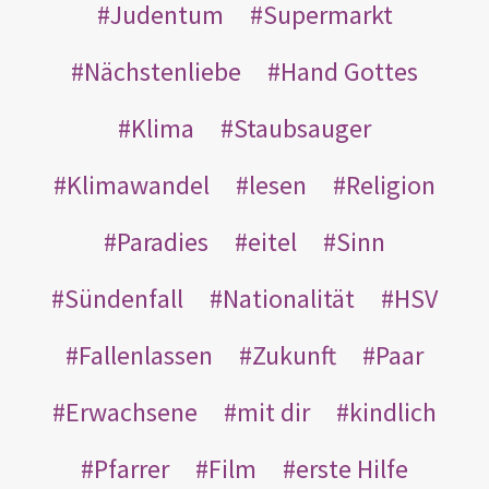
Judentum
Supermarkt
Nächstenliebe
Hand Gottes
Klima
Staubsauger
Klimawandel
lesen
Religion
Paradies
eitel
Sinn
Sündenfall
Nationalität
HSV
Fallenlassen
Zukunft
Paar
Erwachsene
mit dir
kindlich
Pfarrer
Film
erste Hilfe