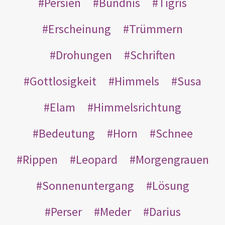
Persien
Bündnis
Tigris
Erscheinung
Trümmern
Drohungen
Schriften
Gottlosigkeit
Himmels
Susa
Elam
Himmelsrichtung
Bedeutung
Horn
Schnee
Rippen
Leopard
Morgengrauen
Sonnenuntergang
Lösung
Perser
Meder
Darius