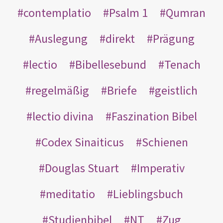
contemplatio
Psalm 1
Qumran
Auslegung
direkt
Prägung
lectio
Bibellesebund
Tenach
regelmäßig
Briefe
geistlich
lectio divina
Faszination Bibel
Codex Sinaiticus
Schienen
Douglas Stuart
Imperativ
meditatio
Lieblingsbuch
Studienbibel
NT
Zug