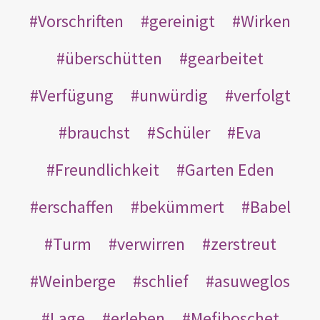
Vorschriften
gereinigt
Wirken
überschütten
gearbeitet
Verfügung
unwürdig
verfolgt
brauchst
Schüler
Eva
Freundlichkeit
Garten Eden
erschaffen
bekümmert
Babel
Turm
verwirren
zerstreut
Weinberge
schlief
asuweglos
Lage
erleben
Mefiboschet