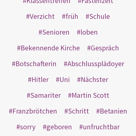
Klassentreffen
Fastenzeit
Verzicht
früh
Schule
Senioren
loben
Bekennende Kirche
Gespräch
Botschafterin
Abschlussplädoyer
Hitler
Uni
Nächster
Samariter
Martin Scott
Franzbrötchen
Schritt
Betanien
sorry
geboren
unfruchtbar