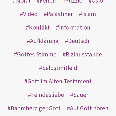
Moral
Ferien
Puzzle
Oslo
Video
Palästiner
Islam
Konflikt
Information
Aufklärung
Deutsch
Gottes Stimme
Rizinusstaude
Selbstmitleid
Gott im Alten Testament
Feindesliebe
Sauer
Bahmherziger Gott
Auf Gott hören