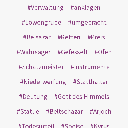
Verwaltung
anklagen
Löwengrube
umgebracht
Belsazar
Ketten
Preis
Wahrsager
Gefesselt
Ofen
Schatzmeister
Instrumente
Niederwerfung
Statthalter
Deutung
Gott des Himmels
Statue
Beltschazar
Arjoch
Todesurteil
Speise
Kyrus