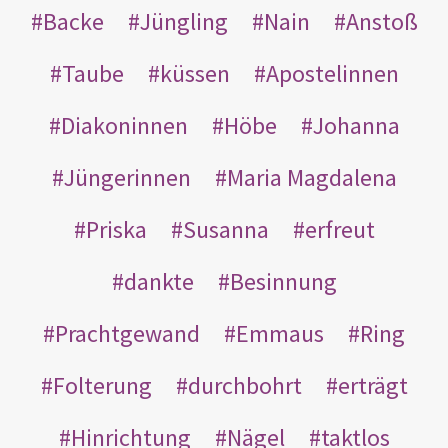
Backe
Jüngling
Nain
Anstoß
Taube
küssen
Apostelinnen
Diakoninnen
Höbe
Johanna
Jüngerinnen
Maria Magdalena
Priska
Susanna
erfreut
dankte
Besinnung
Prachtgewand
Emmaus
Ring
Folterung
durchbohrt
erträgt
Hinrichtung
Nägel
taktlos