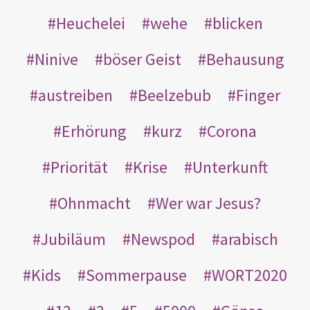
Heuchelei
wehe
blicken
Ninive
böser Geist
Behausung
austreiben
Beelzebub
Finger
Erhörung
kurz
Corona
Priorität
Krise
Unterkunft
Ohnmacht
Wer war Jesus?
Jubiläum
Newspod
arabisch
Kids
Sommerpause
WORT2020