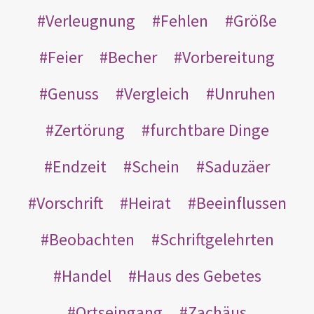
Verleugnung
Fehlen
Größe
Feier
Becher
Vorbereitung
Genuss
Vergleich
Unruhen
Zertörung
furchtbare Dinge
Endzeit
Schein
Saduzäer
Vorschrift
Heirat
Beeinflussen
Beobachten
Schriftgelehrten
Handel
Haus des Gebetes
Ortseingang
Zachäus