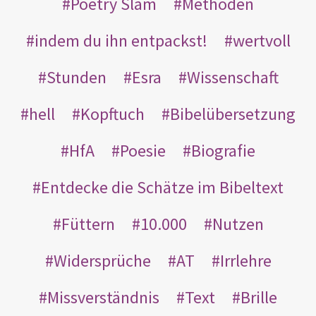
Poetry Slam
Methoden
indem du ihn entpackst!
wertvoll
Stunden
Esra
Wissenschaft
hell
Kopftuch
Bibelübersetzung
HfA
Poesie
Biografie
Entdecke die Schätze im Bibeltext
Füttern
10.000
Nutzen
Widersprüche
AT
Irrlehre
Missverständnis
Text
Brille