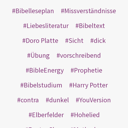
Bibelleseplan
Missverständnisse
Liebesliteratur
Bibeltext
Doro Platte
Sicht
dick
Übung
vorschreibend
BibleEnergy
Prophetie
Bibelstudium
Harry Potter
contra
dunkel
YouVersion
Elberfelder
Hohelied