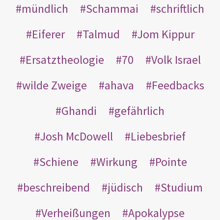
mündlich
Schammai
schriftlich
Eiferer
Talmud
Jom Kippur
Ersatztheologie
70
Volk Israel
wilde Zweige
ahava
Feedbacks
Ghandi
gefährlich
Josh McDowell
Liebesbrief
Schiene
Wirkung
Pointe
beschreibend
jüdisch
Studium
Verheißungen
Apokalypse