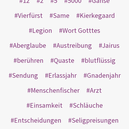
12
2
5
5000
Gänse
Vierfürst
Same
Kierkegaard
Legion
Wort Gotttes
Aberglaube
Austreibung
Jairus
berühren
Quaste
blutflüssig
Sendung
Erlassjahr
Gnadenjahr
Menschenfischer
Arzt
Einsamkeit
Schläuche
Entscheidungen
Seligpreisungen