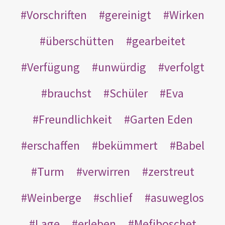
Vorschriften
gereinigt
Wirken
überschütten
gearbeitet
Verfügung
unwürdig
verfolgt
brauchst
Schüler
Eva
Freundlichkeit
Garten Eden
erschaffen
bekümmert
Babel
Turm
verwirren
zerstreut
Weinberge
schlief
asuweglos
Lage
erleben
Mefiboschet