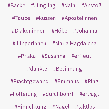
Backe
Jüngling
Nain
Anstoß
Taube
küssen
Apostelinnen
Diakoninnen
Höbe
Johanna
Jüngerinnen
Maria Magdalena
Priska
Susanna
erfreut
dankte
Besinnung
Prachtgewand
Emmaus
Ring
Folterung
durchbohrt
erträgt
Hinrichtung
Nägel
taktlos