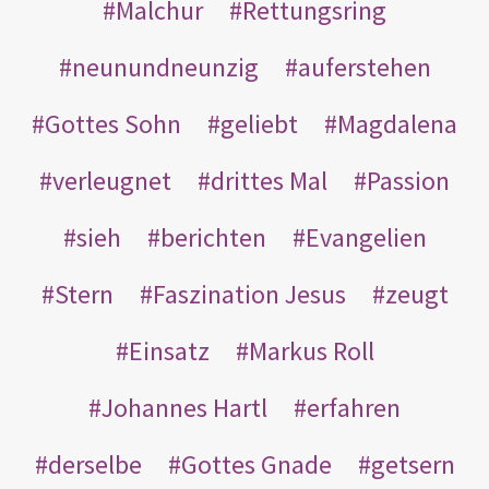
Malchur
Rettungsring
neunundneunzig
auferstehen
Gottes Sohn
geliebt
Magdalena
verleugnet
drittes Mal
Passion
sieh
berichten
Evangelien
Stern
Faszination Jesus
zeugt
Einsatz
Markus Roll
Johannes Hartl
erfahren
derselbe
Gottes Gnade
getsern