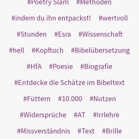
Poetry Slam
Methoden
indem du ihn entpackst!
wertvoll
Stunden
Esra
Wissenschaft
hell
Kopftuch
Bibelübersetzung
HfA
Poesie
Biografie
Entdecke die Schätze im Bibeltext
Füttern
10.000
Nutzen
Widersprüche
AT
Irrlehre
Missverständnis
Text
Brille