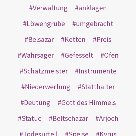
Verwaltung
anklagen
Löwengrube
umgebracht
Belsazar
Ketten
Preis
Wahrsager
Gefesselt
Ofen
Schatzmeister
Instrumente
Niederwerfung
Statthalter
Deutung
Gott des Himmels
Statue
Beltschazar
Arjoch
Todesurteil
Speise
Kyrus