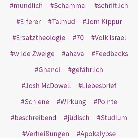
mündlich
Schammai
schriftlich
Eiferer
Talmud
Jom Kippur
Ersatztheologie
70
Volk Israel
wilde Zweige
ahava
Feedbacks
Ghandi
gefährlich
Josh McDowell
Liebesbrief
Schiene
Wirkung
Pointe
beschreibend
jüdisch
Studium
Verheißungen
Apokalypse