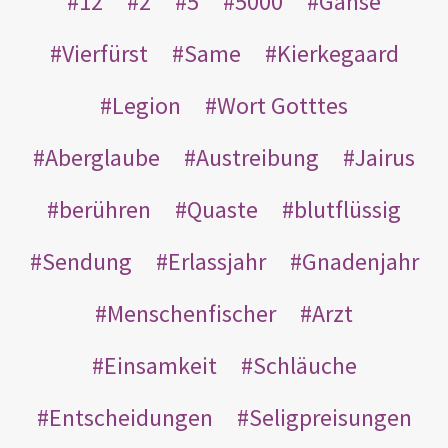
12
2
5
5000
Gänse
Vierfürst
Same
Kierkegaard
Legion
Wort Gotttes
Aberglaube
Austreibung
Jairus
berühren
Quaste
blutflüssig
Sendung
Erlassjahr
Gnadenjahr
Menschenfischer
Arzt
Einsamkeit
Schläuche
Entscheidungen
Seligpreisungen