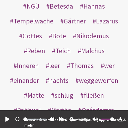
NGÜ
Betesda
Hannas
Tempelwache
Gärtner
Lazarus
Gottes
Bote
Nikodemus
Reben
Teich
Malchus
Inneren
leer
Thomas
wer
einander
nachts
weggeworfen
Matte
schlug
fließen
Rabbuni
Martha
Opferlamm
00:00
NewsPod: Sommer 2026 – Sommerpause, App-Updates &
gewaschen
gegeben
jüdischen
Play
Restart
Rewind
Forward
Settings
Mute
Do
mehr