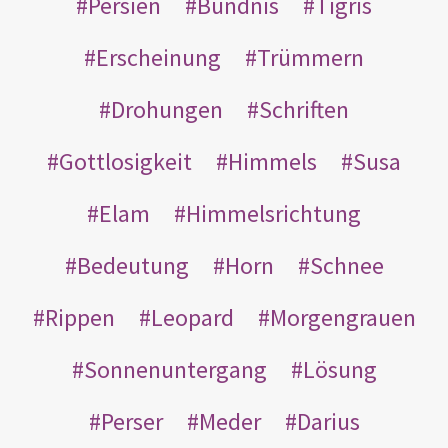
Persien
Bündnis
Tigris
Erscheinung
Trümmern
Drohungen
Schriften
Gottlosigkeit
Himmels
Susa
Elam
Himmelsrichtung
Bedeutung
Horn
Schnee
Rippen
Leopard
Morgengrauen
Sonnenuntergang
Lösung
Perser
Meder
Darius