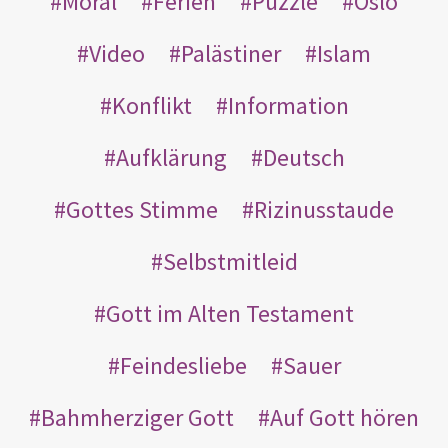
Moral
Ferien
Puzzle
Oslo
Video
Palästiner
Islam
Konflikt
Information
Aufklärung
Deutsch
Gottes Stimme
Rizinusstaude
Selbstmitleid
Gott im Alten Testament
Feindesliebe
Sauer
Bahmherziger Gott
Auf Gott hören