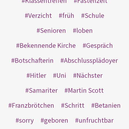
Klassentreffen
Fastenzeit
Verzicht
früh
Schule
Senioren
loben
Bekennende Kirche
Gespräch
Botschafterin
Abschlussplädoyer
Hitler
Uni
Nächster
Samariter
Martin Scott
Franzbrötchen
Schritt
Betanien
sorry
geboren
unfruchtbar