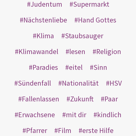
Judentum
Supermarkt
Nächstenliebe
Hand Gottes
Klima
Staubsauger
Klimawandel
lesen
Religion
Paradies
eitel
Sinn
Sündenfall
Nationalität
HSV
Fallenlassen
Zukunft
Paar
Erwachsene
mit dir
kindlich
Pfarrer
Film
erste Hilfe