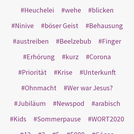
Heuchelei
wehe
blicken
Ninive
böser Geist
Behausung
austreiben
Beelzebub
Finger
Erhörung
kurz
Corona
Priorität
Krise
Unterkunft
Ohnmacht
Wer war Jesus?
Jubiläum
Newspod
arabisch
Kids
Sommerpause
WORT2020