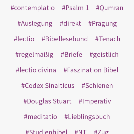
contemplatio
Psalm 1
Qumran
Auslegung
direkt
Prägung
lectio
Bibellesebund
Tenach
regelmäßig
Briefe
geistlich
lectio divina
Faszination Bibel
Codex Sinaiticus
Schienen
Douglas Stuart
Imperativ
meditatio
Lieblingsbuch
Studienbibel
NT
Zug