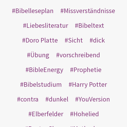
Bibelleseplan
Missverständnisse
Liebesliteratur
Bibeltext
Doro Platte
Sicht
dick
Übung
vorschreibend
BibleEnergy
Prophetie
Bibelstudium
Harry Potter
contra
dunkel
YouVersion
Elberfelder
Hohelied