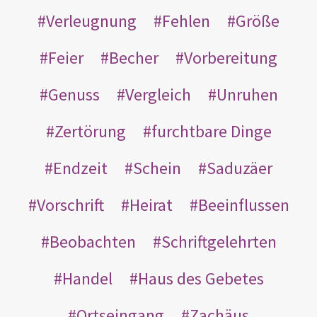
Verleugnung
Fehlen
Größe
Feier
Becher
Vorbereitung
Genuss
Vergleich
Unruhen
Zertörung
furchtbare Dinge
Endzeit
Schein
Saduzäer
Vorschrift
Heirat
Beeinflussen
Beobachten
Schriftgelehrten
Handel
Haus des Gebetes
Ortseingang
Zachäus