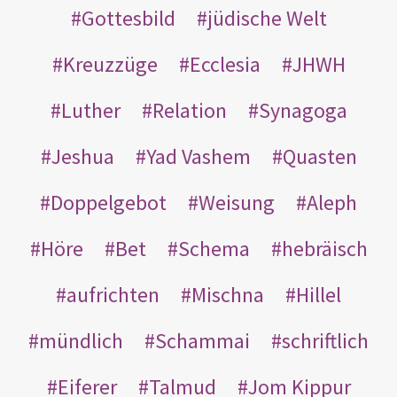
Gottesbild
jüdische Welt
Kreuzzüge
Ecclesia
JHWH
Luther
Relation
Synagoga
Jeshua
Yad Vashem
Quasten
Doppelgebot
Weisung
Aleph
Höre
Bet
Schema
hebräisch
aufrichten
Mischna
Hillel
mündlich
Schammai
schriftlich
Eiferer
Talmud
Jom Kippur