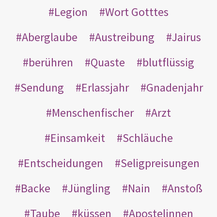
Legion
Wort Gotttes
Aberglaube
Austreibung
Jairus
berühren
Quaste
blutflüssig
Sendung
Erlassjahr
Gnadenjahr
Menschenfischer
Arzt
Einsamkeit
Schläuche
Entscheidungen
Seligpreisungen
Backe
Jüngling
Nain
Anstoß
Taube
küssen
Apostelinnen