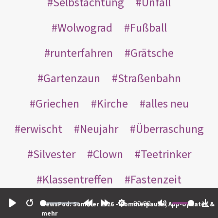
Selbstachtung
Unfall
Wolwograd
Fußball
runterfahren
Grätsche
Gartenzaun
Straßenbahn
Griechen
Kirche
alles neu
erwischt
Neujahr
Überraschung
Silvester
Clown
Teetrinker
Klassentreffen
Fastenzeit
Verzicht
früh
Schule
00:00
NewsPod: Sommer 2026 – Sommerpause, App-Updates &
Play
Restart
Rewind
Forward
Settings
Mute
Do
mehr