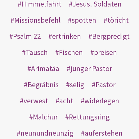
Himmelfahrt
Jesus. Soldaten
Missionsbefehl
spotten
töricht
Psalm 22
ertrinken
Bergpredigt
Tausch
Fischen
preisen
Arimatäa
junger Pastor
Begräbnis
selig
Pastor
verwest
acht
widerlegen
Malchur
Rettungsring
neunundneunzig
auferstehen