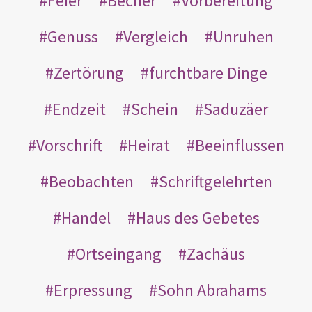
Feier
Becher
Vorbereitung
Genuss
Vergleich
Unruhen
Zertörung
furchtbare Dinge
Endzeit
Schein
Saduzäer
Vorschrift
Heirat
Beeinflussen
Beobachten
Schriftgelehrten
Handel
Haus des Gebetes
Ortseingang
Zachäus
Erpressung
Sohn Abrahams