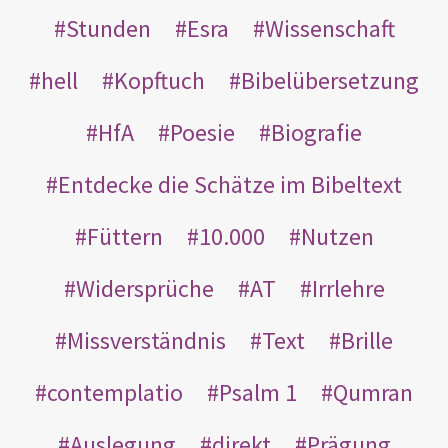
Stunden
Esra
Wissenschaft
hell
Kopftuch
Bibelübersetzung
HfA
Poesie
Biografie
Entdecke die Schätze im Bibeltext
Füttern
10.000
Nutzen
Widersprüche
AT
Irrlehre
Missverständnis
Text
Brille
contemplatio
Psalm 1
Qumran
Auslegung
direkt
Prägung