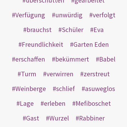
überschütten
gearbeitet
Verfügung
unwürdig
verfolgt
brauchst
Schüler
Eva
Freundlichkeit
Garten Eden
erschaffen
bekümmert
Babel
Turm
verwirren
zerstreut
Weinberge
schlief
asuweglos
Lage
erleben
Mefiboschet
Gast
Wurzel
Rabbiner