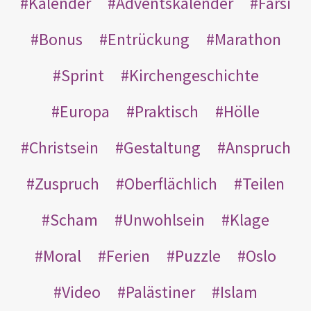
Kalender
Adventskalender
Farsi
Bonus
Entrückung
Marathon
Sprint
Kirchengeschichte
Europa
Praktisch
Hölle
Christsein
Gestaltung
Anspruch
Zuspruch
Oberflächlich
Teilen
Scham
Unwohlsein
Klage
Moral
Ferien
Puzzle
Oslo
Video
Palästiner
Islam