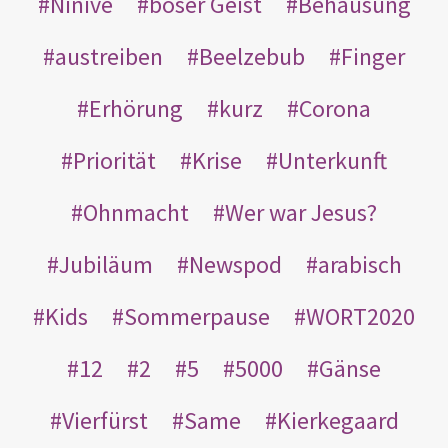
Ninive
böser Geist
Behausung
austreiben
Beelzebub
Finger
Erhörung
kurz
Corona
Priorität
Krise
Unterkunft
Ohnmacht
Wer war Jesus?
Jubiläum
Newspod
arabisch
Kids
Sommerpause
WORT2020
12
2
5
5000
Gänse
Vierfürst
Same
Kierkegaard