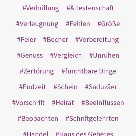
Verhüllung
Ältestenschaft
Verleugnung
Fehlen
Größe
Feier
Becher
Vorbereitung
Genuss
Vergleich
Unruhen
Zertörung
furchtbare Dinge
Endzeit
Schein
Saduzäer
Vorschrift
Heirat
Beeinflussen
Beobachten
Schriftgelehrten
Handel
Haus des Gebetes