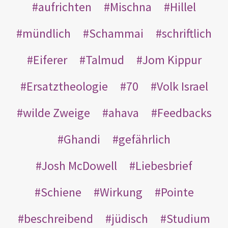
aufrichten
Mischna
Hillel
mündlich
Schammai
schriftlich
Eiferer
Talmud
Jom Kippur
Ersatztheologie
70
Volk Israel
wilde Zweige
ahava
Feedbacks
Ghandi
gefährlich
Josh McDowell
Liebesbrief
Schiene
Wirkung
Pointe
beschreibend
jüdisch
Studium