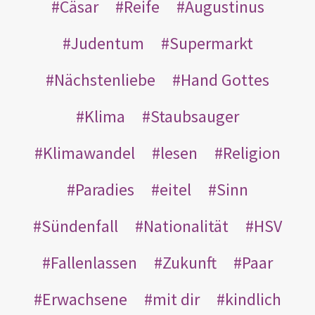
Cäsar
Reife
Augustinus
Judentum
Supermarkt
Nächstenliebe
Hand Gottes
Klima
Staubsauger
Klimawandel
lesen
Religion
Paradies
eitel
Sinn
Sündenfall
Nationalität
HSV
Fallenlassen
Zukunft
Paar
Erwachsene
mit dir
kindlich