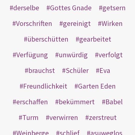
derselbe
Gottes Gnade
getsern
Vorschriften
gereinigt
Wirken
überschütten
gearbeitet
Verfügung
unwürdig
verfolgt
brauchst
Schüler
Eva
Freundlichkeit
Garten Eden
erschaffen
bekümmert
Babel
Turm
verwirren
zerstreut
Weinberge
schlief
asuweglos