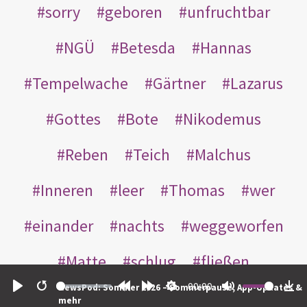
sorry
geboren
unfruchtbar
NGÜ
Betesda
Hannas
Tempelwache
Gärtner
Lazarus
Gottes
Bote
Nikodemus
Reben
Teich
Malchus
Inneren
leer
Thomas
wer
einander
nachts
weggeworfen
Matte
schlug
fließen
00:00
NewsPod: Sommer 2026 – Sommerpause, App-Updates &
Rabbuni
Martha
Opferlamm
Play
Restart
Rewind
Forward
Settings
Mute
Do
mehr