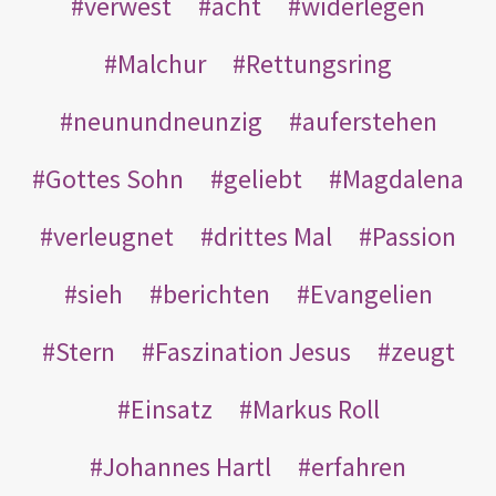
verwest
acht
widerlegen
Malchur
Rettungsring
neunundneunzig
auferstehen
Gottes Sohn
geliebt
Magdalena
verleugnet
drittes Mal
Passion
sieh
berichten
Evangelien
Stern
Faszination Jesus
zeugt
Einsatz
Markus Roll
Johannes Hartl
erfahren