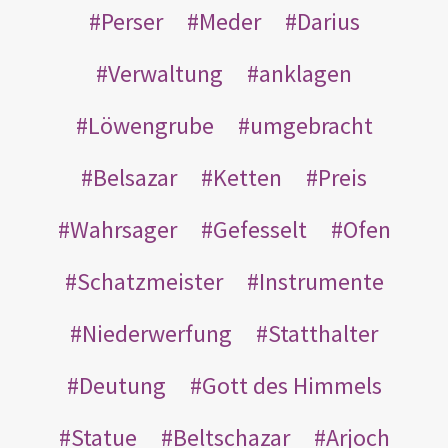
Perser
Meder
Darius
Verwaltung
anklagen
Löwengrube
umgebracht
Belsazar
Ketten
Preis
Wahrsager
Gefesselt
Ofen
Schatzmeister
Instrumente
Niederwerfung
Statthalter
Deutung
Gott des Himmels
Statue
Beltschazar
Arjoch