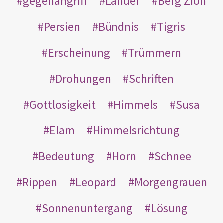
gegenangriff
Länder
Berg Zion
Persien
Bündnis
Tigris
Erscheinung
Trümmern
Drohungen
Schriften
Gottlosigkeit
Himmels
Susa
Elam
Himmelsrichtung
Bedeutung
Horn
Schnee
Rippen
Leopard
Morgengrauen
Sonnenuntergang
Lösung