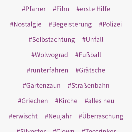
Pfarrer
Film
erste Hilfe
Nostalgie
Begeisterung
Polizei
Selbstachtung
Unfall
Wolwograd
Fußball
runterfahren
Grätsche
Gartenzaun
Straßenbahn
Griechen
Kirche
alles neu
erwischt
Neujahr
Überraschung
Silvester
Clown
Teetrinker