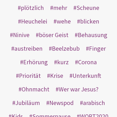
plötzlich
mehr
Scheune
Heuchelei
wehe
blicken
Ninive
böser Geist
Behausung
austreiben
Beelzebub
Finger
Erhörung
kurz
Corona
Priorität
Krise
Unterkunft
Ohnmacht
Wer war Jesus?
Jubiläum
Newspod
arabisch
Kids
Sommerpause
WORT2020