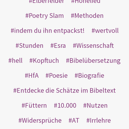
Elberfelder
Hohelied
Poetry Slam
Methoden
indem du ihn entpackst!
wertvoll
Stunden
Esra
Wissenschaft
hell
Kopftuch
Bibelübersetzung
HfA
Poesie
Biografie
Entdecke die Schätze im Bibeltext
Füttern
10.000
Nutzen
Widersprüche
AT
Irrlehre