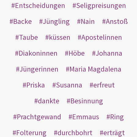
Entscheidungen
Seligpreisungen
Backe
Jüngling
Nain
Anstoß
Taube
küssen
Apostelinnen
Diakoninnen
Höbe
Johanna
Jüngerinnen
Maria Magdalena
Priska
Susanna
erfreut
dankte
Besinnung
Prachtgewand
Emmaus
Ring
Folterung
durchbohrt
erträgt