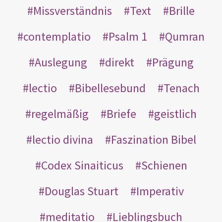
Missverständnis
Text
Brille
contemplatio
Psalm 1
Qumran
Auslegung
direkt
Prägung
lectio
Bibellesebund
Tenach
regelmäßig
Briefe
geistlich
lectio divina
Faszination Bibel
Codex Sinaiticus
Schienen
Douglas Stuart
Imperativ
meditatio
Lieblingsbuch