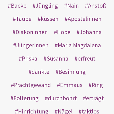
Backe
Jüngling
Nain
Anstoß
Taube
küssen
Apostelinnen
Diakoninnen
Höbe
Johanna
Jüngerinnen
Maria Magdalena
Priska
Susanna
erfreut
dankte
Besinnung
Prachtgewand
Emmaus
Ring
Folterung
durchbohrt
erträgt
Hinrichtung
Nägel
taktlos