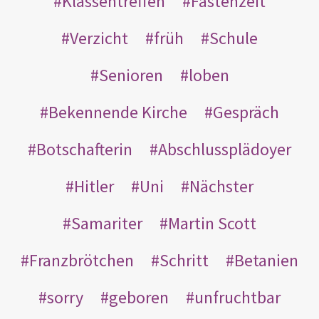
Klassentreffen
Fastenzeit
Verzicht
früh
Schule
Senioren
loben
Bekennende Kirche
Gespräch
Botschafterin
Abschlussplädoyer
Hitler
Uni
Nächster
Samariter
Martin Scott
Franzbrötchen
Schritt
Betanien
sorry
geboren
unfruchtbar