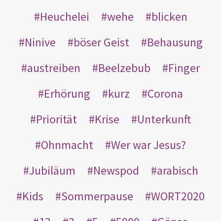
Heuchelei
wehe
blicken
Ninive
böser Geist
Behausung
austreiben
Beelzebub
Finger
Erhörung
kurz
Corona
Priorität
Krise
Unterkunft
Ohnmacht
Wer war Jesus?
Jubiläum
Newspod
arabisch
Kids
Sommerpause
WORT2020