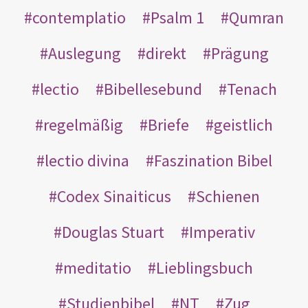
contemplatio
Psalm 1
Qumran
Auslegung
direkt
Prägung
lectio
Bibellesebund
Tenach
regelmäßig
Briefe
geistlich
lectio divina
Faszination Bibel
Codex Sinaiticus
Schienen
Douglas Stuart
Imperativ
meditatio
Lieblingsbuch
Studienbibel
NT
Zug