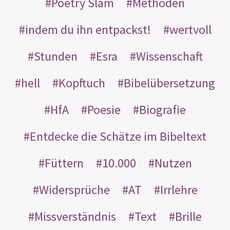
Poetry Slam
Methoden
indem du ihn entpackst!
wertvoll
Stunden
Esra
Wissenschaft
hell
Kopftuch
Bibelübersetzung
HfA
Poesie
Biografie
Entdecke die Schätze im Bibeltext
Füttern
10.000
Nutzen
Widersprüche
AT
Irrlehre
Missverständnis
Text
Brille