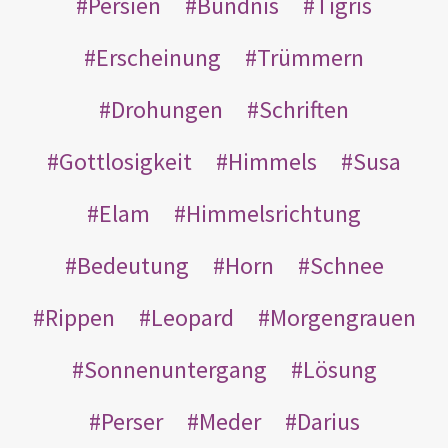
Persien
Bündnis
Tigris
Erscheinung
Trümmern
Drohungen
Schriften
Gottlosigkeit
Himmels
Susa
Elam
Himmelsrichtung
Bedeutung
Horn
Schnee
Rippen
Leopard
Morgengrauen
Sonnenuntergang
Lösung
Perser
Meder
Darius