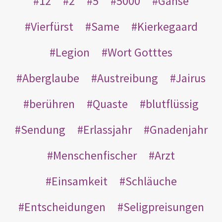
12
2
5
5000
Gänse
Vierfürst
Same
Kierkegaard
Legion
Wort Gotttes
Aberglaube
Austreibung
Jairus
berühren
Quaste
blutflüssig
Sendung
Erlassjahr
Gnadenjahr
Menschenfischer
Arzt
Einsamkeit
Schläuche
Entscheidungen
Seligpreisungen