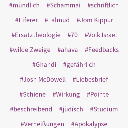
mündlich
Schammai
schriftlich
Eiferer
Talmud
Jom Kippur
Ersatztheologie
70
Volk Israel
wilde Zweige
ahava
Feedbacks
Ghandi
gefährlich
Josh McDowell
Liebesbrief
Schiene
Wirkung
Pointe
beschreibend
jüdisch
Studium
Verheißungen
Apokalypse