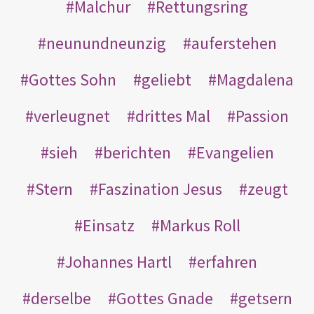
Malchur
Rettungsring
neunundneunzig
auferstehen
Gottes Sohn
geliebt
Magdalena
verleugnet
drittes Mal
Passion
sieh
berichten
Evangelien
Stern
Faszination Jesus
zeugt
Einsatz
Markus Roll
Johannes Hartl
erfahren
derselbe
Gottes Gnade
getsern