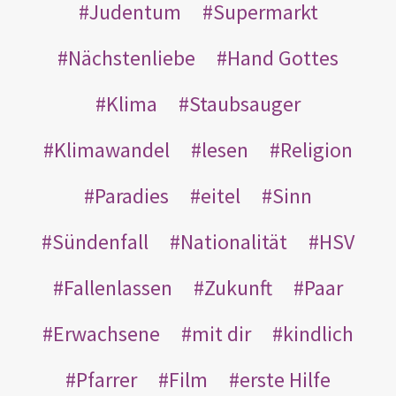
Judentum
Supermarkt
Nächstenliebe
Hand Gottes
Klima
Staubsauger
Klimawandel
lesen
Religion
Paradies
eitel
Sinn
Sündenfall
Nationalität
HSV
Fallenlassen
Zukunft
Paar
Erwachsene
mit dir
kindlich
Pfarrer
Film
erste Hilfe