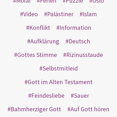
Moral
Ferien
Puzzle
Oslo
Video
Palästiner
Islam
Konflikt
Information
Aufklärung
Deutsch
Gottes Stimme
Rizinusstaude
Selbstmitleid
Gott im Alten Testament
Feindesliebe
Sauer
Bahmherziger Gott
Auf Gott hören