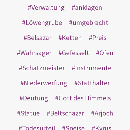
Verwaltung
anklagen
Löwengrube
umgebracht
Belsazar
Ketten
Preis
Wahrsager
Gefesselt
Ofen
Schatzmeister
Instrumente
Niederwerfung
Statthalter
Deutung
Gott des Himmels
Statue
Beltschazar
Arjoch
Todesurteil
Speise
Kyrus