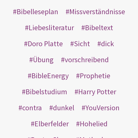
Bibelleseplan
Missverständnisse
Liebesliteratur
Bibeltext
Doro Platte
Sicht
dick
Übung
vorschreibend
BibleEnergy
Prophetie
Bibelstudium
Harry Potter
contra
dunkel
YouVersion
Elberfelder
Hohelied