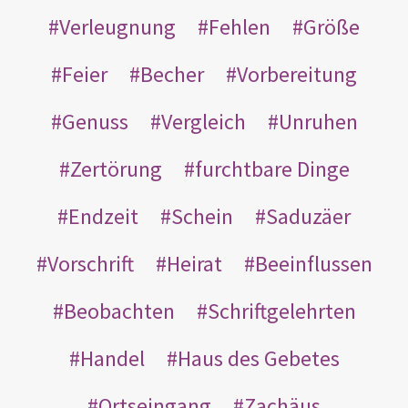
Verleugnung
Fehlen
Größe
Feier
Becher
Vorbereitung
Genuss
Vergleich
Unruhen
Zertörung
furchtbare Dinge
Endzeit
Schein
Saduzäer
Vorschrift
Heirat
Beeinflussen
Beobachten
Schriftgelehrten
Handel
Haus des Gebetes
Ortseingang
Zachäus