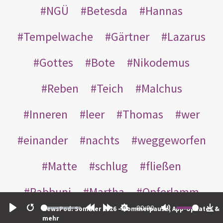
NGÜ
Betesda
Hannas
Tempelwache
Gärtner
Lazarus
Gottes
Bote
Nikodemus
Reben
Teich
Malchus
Inneren
leer
Thomas
wer
einander
nachts
weggeworfen
Matte
schlug
fließen
Rabbuni
Martha
Opferlamm
00:00
NewsPod: Sommer 2026 – Sommerpause, App-Updates &
gewaschen
gegeben
jüdischen
Play
Restart
Rewind
Forward
Settings
Mute
Do
mehr