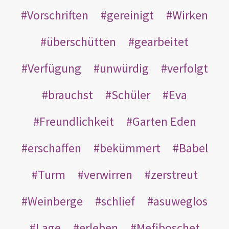
Vorschriften
gereinigt
Wirken
überschütten
gearbeitet
Verfügung
unwürdig
verfolgt
brauchst
Schüler
Eva
Freundlichkeit
Garten Eden
erschaffen
bekümmert
Babel
Turm
verwirren
zerstreut
Weinberge
schlief
asuweglos
Lage
erleben
Mefiboschet