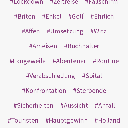
Lockdown
Zeitreise
Fallschirm
Briten
Enkel
Golf
Ehrlich
Affen
Umsetzung
Witz
Ameisen
Buchhalter
Langeweile
Abenteuer
Routine
Verabschiedung
Spital
Konfrontation
Sterbende
Sicherheiten
Aussicht
Anfall
Touristen
Hauptgewinn
Holland