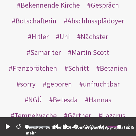
Bekennende Kirche
Gespräch
Botschafterin
Abschlussplädoyer
Hitler
Uni
Nächster
Samariter
Martin Scott
Franzbrötchen
Schritt
Betanien
sorry
geboren
unfruchtbar
NGÜ
Betesda
Hannas
Tempelwache
Gärtner
Lazarus
00:00
NewsPod: Sommer 2026 – Sommerpause, App-Updates &
Gottes
Bote
Nikodemus
Play
Restart
Rewind
Forward
Settings
Mute
Do
mehr