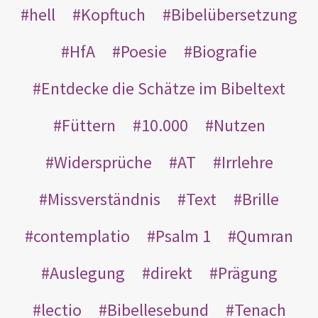
hell
Kopftuch
Bibelübersetzung
HfA
Poesie
Biografie
Entdecke die Schätze im Bibeltext
Füttern
10.000
Nutzen
Widersprüche
AT
Irrlehre
Missverständnis
Text
Brille
contemplatio
Psalm 1
Qumran
Auslegung
direkt
Prägung
lectio
Bibellesebund
Tenach