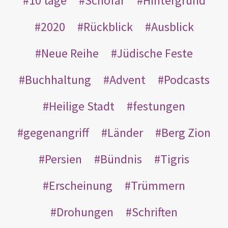
10 tage
Schofar
Hintergrund
2020
Rückblick
Ausblick
Neue Reihe
Jüdische Feste
Buchhaltung
Advent
Podcasts
Heilige Stadt
festungen
gegenangriff
Länder
Berg Zion
Persien
Bündnis
Tigris
Erscheinung
Trümmern
Drohungen
Schriften