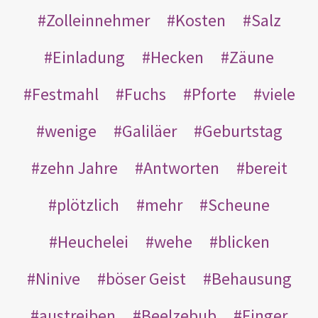
Zolleinnehmer
Kosten
Salz
Einladung
Hecken
Zäune
Festmahl
Fuchs
Pforte
viele
wenige
Galiläer
Geburtstag
zehn Jahre
Antworten
bereit
plötzlich
mehr
Scheune
Heuchelei
wehe
blicken
Ninive
böser Geist
Behausung
austreiben
Beelzebub
Finger