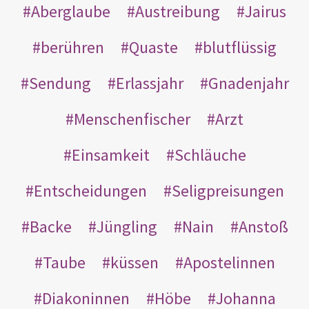
Aberglaube
Austreibung
Jairus
berühren
Quaste
blutflüssig
Sendung
Erlassjahr
Gnadenjahr
Menschenfischer
Arzt
Einsamkeit
Schläuche
Entscheidungen
Seligpreisungen
Backe
Jüngling
Nain
Anstoß
Taube
küssen
Apostelinnen
Diakoninnen
Höbe
Johanna