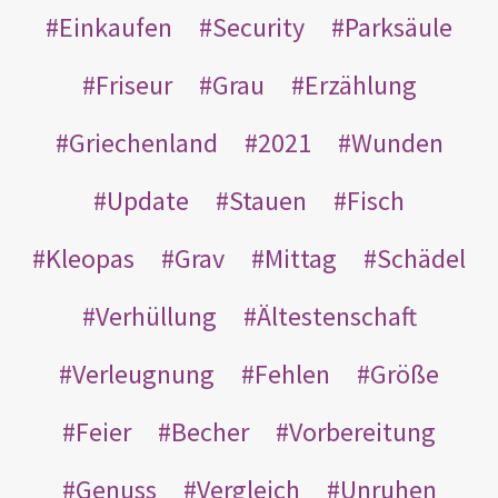
Einkaufen
Security
Parksäule
Friseur
Grau
Erzählung
Griechenland
2021
Wunden
Update
Stauen
Fisch
Kleopas
Grav
Mittag
Schädel
Verhüllung
Ältestenschaft
Verleugnung
Fehlen
Größe
Feier
Becher
Vorbereitung
Genuss
Vergleich
Unruhen