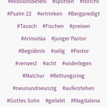
Missionsbefehl
spotten
töricht
Psalm 22
ertrinken
Bergpredigt
Tausch
Fischen
preisen
Arimatäa
junger Pastor
Begräbnis
selig
Pastor
verwest
acht
widerlegen
Malchur
Rettungsring
neunundneunzig
auferstehen
Gottes Sohn
geliebt
Magdalena