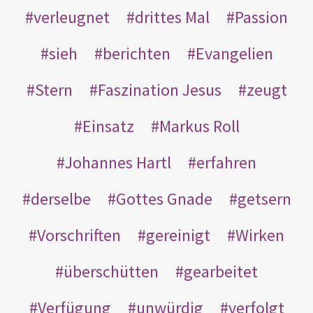
verleugnet
drittes Mal
Passion
sieh
berichten
Evangelien
Stern
Faszination Jesus
zeugt
Einsatz
Markus Roll
Johannes Hartl
erfahren
derselbe
Gottes Gnade
getsern
Vorschriften
gereinigt
Wirken
überschütten
gearbeitet
Verfügung
unwürdig
verfolgt