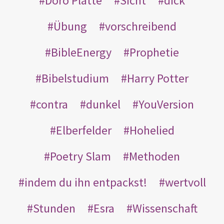
Doro Platte
Sicht
dick
Übung
vorschreibend
BibleEnergy
Prophetie
Bibelstudium
Harry Potter
contra
dunkel
YouVersion
Elberfelder
Hohelied
Poetry Slam
Methoden
indem du ihn entpackst!
wertvoll
Stunden
Esra
Wissenschaft