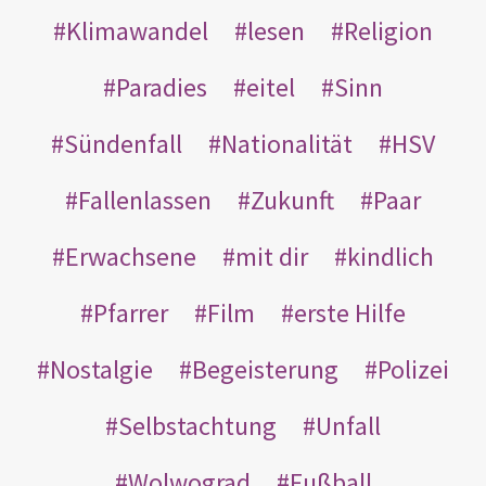
Klimawandel
lesen
Religion
Paradies
eitel
Sinn
Sündenfall
Nationalität
HSV
Fallenlassen
Zukunft
Paar
Erwachsene
mit dir
kindlich
Pfarrer
Film
erste Hilfe
Nostalgie
Begeisterung
Polizei
Selbstachtung
Unfall
Wolwograd
Fußball