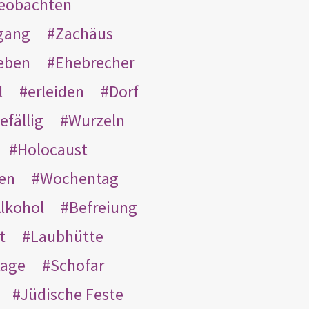
eobachten
gang
Zachäus
eben
Ehebrecher
l
erleiden
Dorf
efällig
Wurzeln
Holocaust
en
Wochentag
lkohol
Befreiung
t
Laubhütte
tage
Schofar
Jüdische Feste