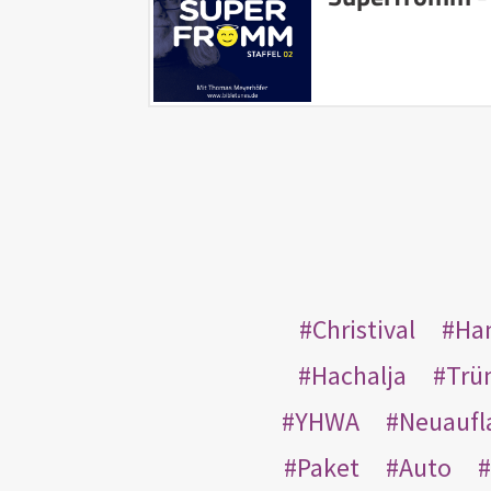
Christival
Ha
Hachalja
Trü
YHWA
Neuaufl
Paket
Auto