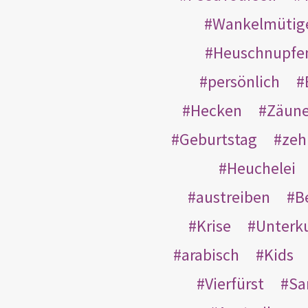
Wankelmütig
Heuschnupfe
persönlich
Hecken
Zäun
Geburtstag
zeh
Heuchelei
austreiben
B
Krise
Unterk
arabisch
Kids
Vierfürst
S