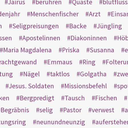
Jairus
berühren
Quaste
blutflüss
enjahr
Menschenfischer
Arzt
Einsa
n
Seligpreisungen
Backe
Jüngling
ssen
Apostelinnen
Diakoninnen
Hö
Maria Magdalena
Priska
Susanna
e
rachtgewand
Emmaus
Ring
Folteru
htung
Nägel
taktlos
Golgatha
zwe
Jesus. Soldaten
Missionsbefehl
spo
nken
Bergpredigt
Tausch
Fischen
Begräbnis
selig
Pastor
verwest
a
tungsring
neunundneunzig
auferstehe