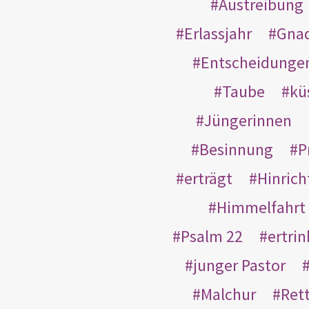
Austreibung
Erlassjahr
Gnad
Entscheidunge
Taube
kü
Jüngerinnen
Besinnung
P
erträgt
Hinric
Himmelfahrt
Psalm 22
ertri
junger Pastor
Malchur
Ret