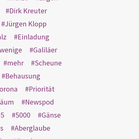
Dirk Kreuter
Jürgen Klopp
lz
Einladung
wenige
Galiläer
mehr
Scheune
Behausung
orona
Priorität
läum
Newspod
5
5000
Gänse
es
Aberglaube