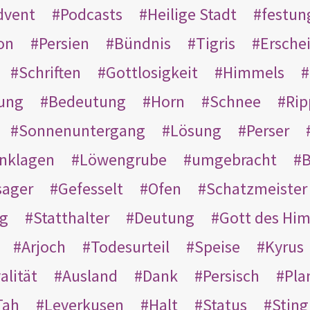
dvent
Podcasts
Heilige Stadt
festun
on
Persien
Bündnis
Tigris
Ersche
Schriften
Gottlosigkeit
Himmels
ung
Bedeutung
Horn
Schnee
Rip
Sonnenuntergang
Lösung
Perser
nklagen
Löwengrube
umgebracht
B
ager
Gefesselt
Ofen
Schatzmeister
g
Statthalter
Deutung
Gott des Hi
Arjoch
Todesurteil
Speise
Kyrus
alität
Ausland
Dank
Persisch
Pla
Tah
Leverkusen
Halt
Status
Sting