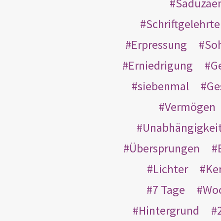
Saduzäe
Schriftgelehrt
Erpressung
So
Erniedrigung
G
siebenmal
Ge
Vermögen
Unabhängigkei
Übersprungen
Lichter
Ke
7 Tage
Wo
Hintergrund