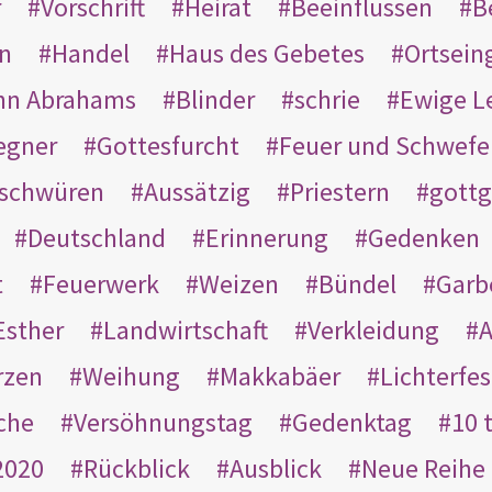
r
Vorschrift
Heirat
Beeinflussen
B
en
Handel
Haus des Gebetes
Ortsein
hn Abrahams
Blinder
schrie
Ewige L
egner
Gottesfurcht
Feuer und Schwefe
schwüren
Aussätzig
Priestern
gottg
Deutschland
Erinnerung
Gedenken
t
Feuerwerk
Weizen
Bündel
Garb
Esther
Landwirtschaft
Verkleidung
A
rzen
Weihung
Makkabäer
Lichterfes
che
Versöhnungstag
Gedenktag
10 
2020
Rückblick
Ausblick
Neue Reihe