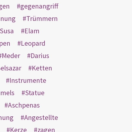
gen
gegenangriff
inung
Trümmern
Susa
Elam
pen
Leopard
Meder
Darius
elsazar
Ketten
Instrumente
mmels
Statue
Aschpenas
nung
Angestellte
Kerze
zagen