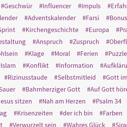
Geschwür
Influencer
Impuls
Erfah
lender
Adventskalender
Farsi
Bonu
Sprint
Kirchengeschichte
Europa
Pr
estaltung
Anspruch
Zuspruch
Oberfl
hlsein
Klage
Moral
Ferien
Puzzle
Islam
Konflikt
Information
Aufklär
Rizinusstaude
Selbstmitleid
Gott i
Sauer
Bahmherziger Gott
Auf Gott hör
Jesus sitzen
Nah am Herzen
Psalm 34
rag
Krisenzeiten
der ich bin
Farben
t
Verwurzelt sein
Wahres Glück
Sir