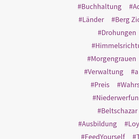
Buchhaltung
A
Länder
Berg Zi
Drohungen
Himmelsricht
Morgengrauen
Verwaltung
a
Preis
Wahrs
Niederwerfun
Beltschazar
Ausbildung
Loy
FeedYourself