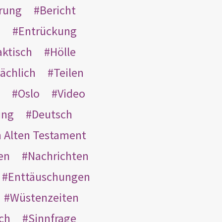
rung
Bericht
s
Entrückung
aktisch
Hölle
ächlich
Teilen
Oslo
Video
ung
Deutsch
m Alten Testament
en
Nachrichten
Enttäuschungen
Wüstenzeiten
ach
Sinnfrage