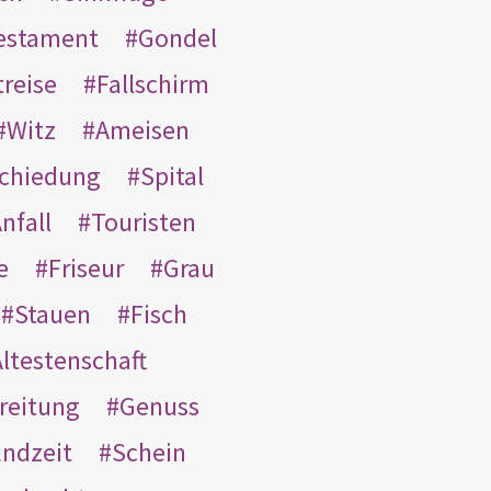
Testament
Gondel
treise
Fallschirm
Witz
Ameisen
schiedung
Spital
nfall
Touristen
e
Friseur
Grau
Stauen
Fisch
ltestenschaft
reitung
Genuss
ndzeit
Schein