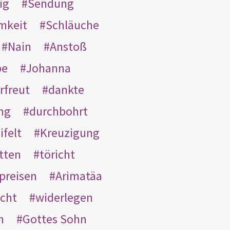
ig
Sendung
mkeit
Schläuche
Nain
Anstoß
be
Johanna
rfreut
dankte
ng
durchbohrt
ifelt
Kreuzigung
tten
töricht
preisen
Arimatäa
cht
widerlegen
n
Gottes Sohn