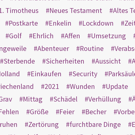
1. Timotheus
Neues Testament
Altes 
Postkarte
Enkelin
Lockdown
Zei
Golf
Ehrlich
Affen
Umsetzung
ngeweile
Abenteuer
Routine
Verab
Sterbende
Sicherheiten
Aussicht
A
olland
Einkaufen
Security
Parksäul
riechenland
2021
Wunden
Update
Grav
Mittag
Schädel
Verhüllung
Ä
Fehlen
Größe
Feier
Becher
Vorbe
ruhen
Zertörung
furchtbare Dinge
E