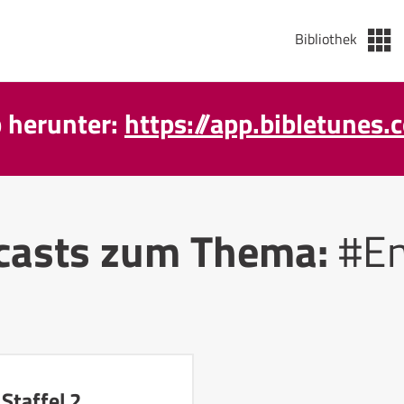
Bibliothek
p herunter:
https://app.bibletunes.
casts zum Thema:
#En
Staffel 2