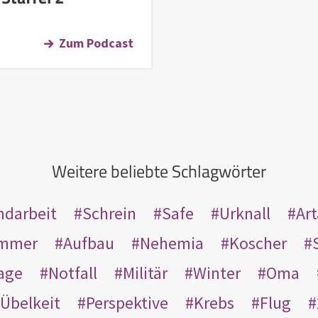
Zum Podcast
Weitere beliebte Schlagwörter
ndarbeit
Schrein
Safe
Urknall
Ar
mmer
Aufbau
Nehemia
Koscher
age
Notfall
Militär
Winter
Oma
Übelkeit
Perspektive
Krebs
Flug