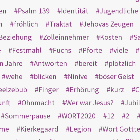
en
Psalm 139
Identität
Jugendliche
n
fröhlich
Traktat
Jehovas Zeugen
Beziehung
Zolleinnehmer
Kosten
Sa
e
Festmahl
Fuchs
Pforte
viele
n Jahre
Antworten
bereit
plötzlich
wehe
blicken
Ninive
böser Geist
eelzebub
Finger
Erhörung
kurz
C
unft
Ohnmacht
Wer war Jesus?
Jubi
Sommerpause
WORT2020
12
2
ame
Kierkegaard
Legion
Wort Gottt