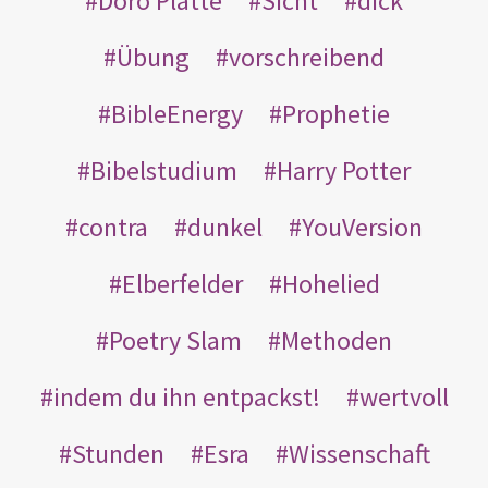
Doro Platte
Sicht
dick
Übung
vorschreibend
BibleEnergy
Prophetie
Bibelstudium
Harry Potter
contra
dunkel
YouVersion
Elberfelder
Hohelied
Poetry Slam
Methoden
indem du ihn entpackst!
wertvoll
Stunden
Esra
Wissenschaft