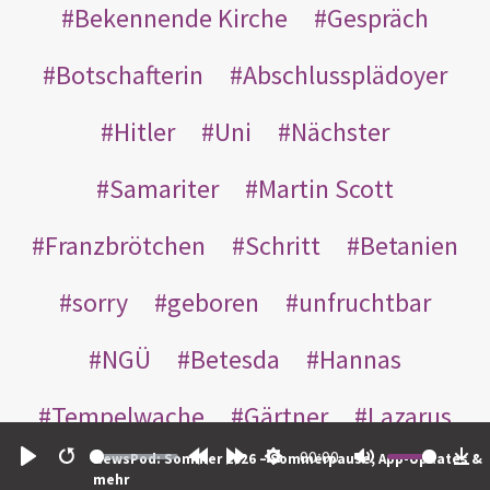
Bekennende Kirche
Gespräch
Botschafterin
Abschlussplädoyer
Hitler
Uni
Nächster
Samariter
Martin Scott
Franzbrötchen
Schritt
Betanien
sorry
geboren
unfruchtbar
NGÜ
Betesda
Hannas
Tempelwache
Gärtner
Lazarus
00:00
NewsPod: Sommer 2026 – Sommerpause, App-Updates &
Gottes
Bote
Nikodemus
Play
Restart
Rewind
Forward
Settings
Mute
Do
mehr