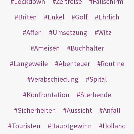
Lockdown
Zeitreise
Fallschirm
Briten
Enkel
Golf
Ehrlich
Affen
Umsetzung
Witz
Ameisen
Buchhalter
Langeweile
Abenteuer
Routine
Verabschiedung
Spital
Konfrontation
Sterbende
Sicherheiten
Aussicht
Anfall
Touristen
Hauptgewinn
Holland