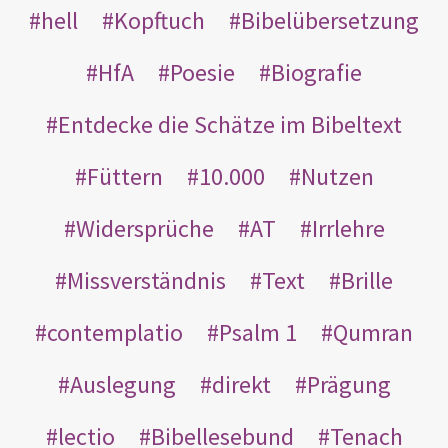
hell
Kopftuch
Bibelübersetzung
HfA
Poesie
Biografie
Entdecke die Schätze im Bibeltext
Füttern
10.000
Nutzen
Widersprüche
AT
Irrlehre
Missverständnis
Text
Brille
contemplatio
Psalm 1
Qumran
Auslegung
direkt
Prägung
lectio
Bibellesebund
Tenach