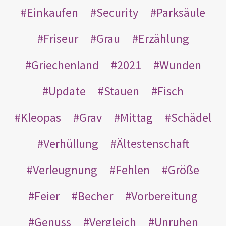
Einkaufen
Security
Parksäule
Friseur
Grau
Erzählung
Griechenland
2021
Wunden
Update
Stauen
Fisch
Kleopas
Grav
Mittag
Schädel
Verhüllung
Ältestenschaft
Verleugnung
Fehlen
Größe
Feier
Becher
Vorbereitung
Genuss
Vergleich
Unruhen