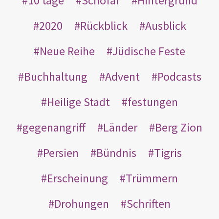
10 tage
Schofar
Hintergrund
2020
Rückblick
Ausblick
Neue Reihe
Jüdische Feste
Buchhaltung
Advent
Podcasts
Heilige Stadt
festungen
gegenangriff
Länder
Berg Zion
Persien
Bündnis
Tigris
Erscheinung
Trümmern
Drohungen
Schriften