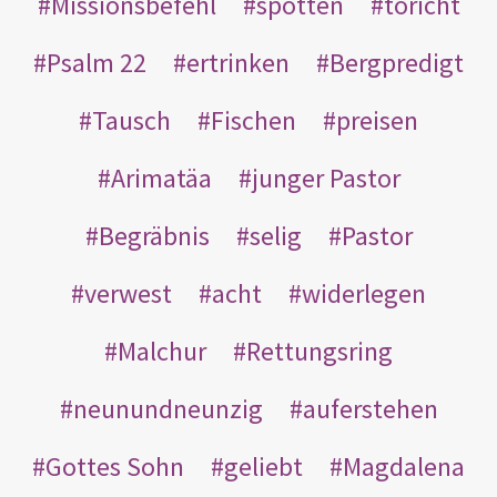
Missionsbefehl
spotten
töricht
Psalm 22
ertrinken
Bergpredigt
Tausch
Fischen
preisen
Arimatäa
junger Pastor
Begräbnis
selig
Pastor
verwest
acht
widerlegen
Malchur
Rettungsring
neunundneunzig
auferstehen
Gottes Sohn
geliebt
Magdalena