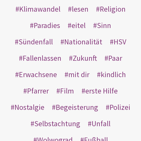
Klimawandel
lesen
Religion
Paradies
eitel
Sinn
Sündenfall
Nationalität
HSV
Fallenlassen
Zukunft
Paar
Erwachsene
mit dir
kindlich
Pfarrer
Film
erste Hilfe
Nostalgie
Begeisterung
Polizei
Selbstachtung
Unfall
Wolwograd
Fußball