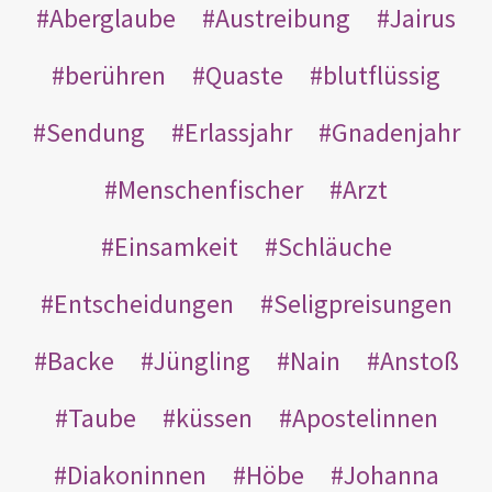
Aberglaube
Austreibung
Jairus
berühren
Quaste
blutflüssig
Sendung
Erlassjahr
Gnadenjahr
Menschenfischer
Arzt
Einsamkeit
Schläuche
Entscheidungen
Seligpreisungen
Backe
Jüngling
Nain
Anstoß
Taube
küssen
Apostelinnen
Diakoninnen
Höbe
Johanna