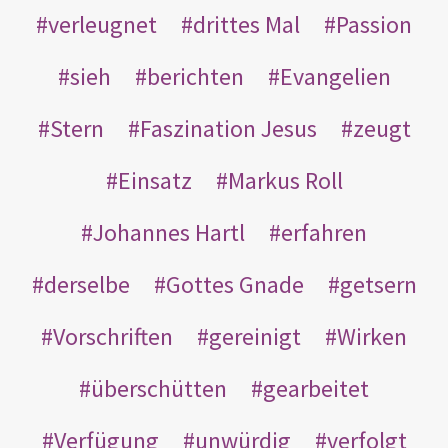
verleugnet
drittes Mal
Passion
sieh
berichten
Evangelien
Stern
Faszination Jesus
zeugt
Einsatz
Markus Roll
Johannes Hartl
erfahren
derselbe
Gottes Gnade
getsern
Vorschriften
gereinigt
Wirken
überschütten
gearbeitet
Verfügung
unwürdig
verfolgt