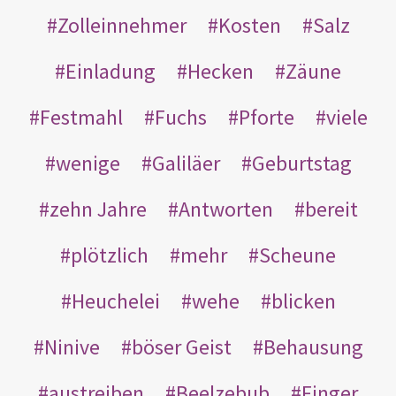
Zolleinnehmer
Kosten
Salz
Einladung
Hecken
Zäune
Festmahl
Fuchs
Pforte
viele
wenige
Galiläer
Geburtstag
zehn Jahre
Antworten
bereit
plötzlich
mehr
Scheune
Heuchelei
wehe
blicken
Ninive
böser Geist
Behausung
austreiben
Beelzebub
Finger