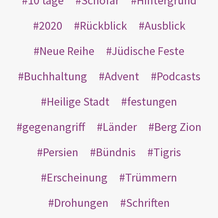
10 tage
Schofar
Hintergrund
2020
Rückblick
Ausblick
Neue Reihe
Jüdische Feste
Buchhaltung
Advent
Podcasts
Heilige Stadt
festungen
gegenangriff
Länder
Berg Zion
Persien
Bündnis
Tigris
Erscheinung
Trümmern
Drohungen
Schriften