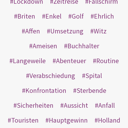
Lockdown
Zeitreise
Fallschirm
Briten
Enkel
Golf
Ehrlich
Affen
Umsetzung
Witz
Ameisen
Buchhalter
Langeweile
Abenteuer
Routine
Verabschiedung
Spital
Konfrontation
Sterbende
Sicherheiten
Aussicht
Anfall
Touristen
Hauptgewinn
Holland