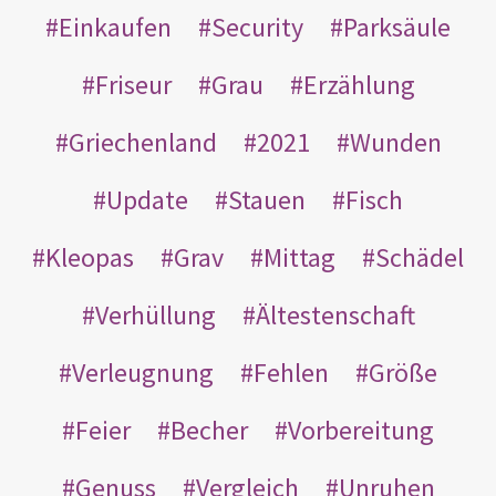
Einkaufen
Security
Parksäule
Friseur
Grau
Erzählung
Griechenland
2021
Wunden
Update
Stauen
Fisch
Kleopas
Grav
Mittag
Schädel
Verhüllung
Ältestenschaft
Verleugnung
Fehlen
Größe
Feier
Becher
Vorbereitung
Genuss
Vergleich
Unruhen