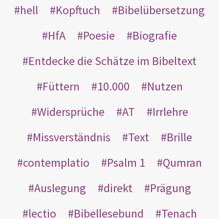
hell
Kopftuch
Bibelübersetzung
HfA
Poesie
Biografie
Entdecke die Schätze im Bibeltext
Füttern
10.000
Nutzen
Widersprüche
AT
Irrlehre
Missverständnis
Text
Brille
contemplatio
Psalm 1
Qumran
Auslegung
direkt
Prägung
lectio
Bibellesebund
Tenach