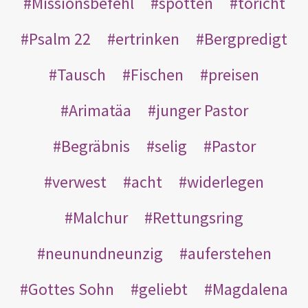
Missionsbefehl
spotten
töricht
Psalm 22
ertrinken
Bergpredigt
Tausch
Fischen
preisen
Arimatäa
junger Pastor
Begräbnis
selig
Pastor
verwest
acht
widerlegen
Malchur
Rettungsring
neunundneunzig
auferstehen
Gottes Sohn
geliebt
Magdalena