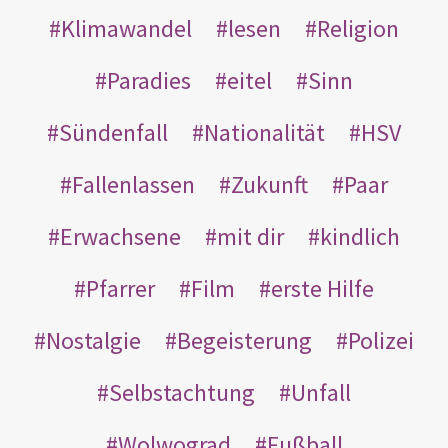
Klimawandel
lesen
Religion
Paradies
eitel
Sinn
Sündenfall
Nationalität
HSV
Fallenlassen
Zukunft
Paar
Erwachsene
mit dir
kindlich
Pfarrer
Film
erste Hilfe
Nostalgie
Begeisterung
Polizei
Selbstachtung
Unfall
Wolwograd
Fußball