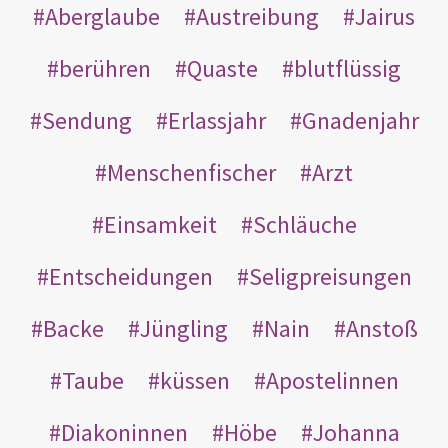
Aberglaube
Austreibung
Jairus
berühren
Quaste
blutflüssig
Sendung
Erlassjahr
Gnadenjahr
Menschenfischer
Arzt
Einsamkeit
Schläuche
Entscheidungen
Seligpreisungen
Backe
Jüngling
Nain
Anstoß
Taube
küssen
Apostelinnen
Diakoninnen
Höbe
Johanna