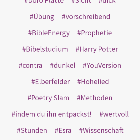
Doro Platte
Sicht
dick
Übung
vorschreibend
BibleEnergy
Prophetie
Bibelstudium
Harry Potter
contra
dunkel
YouVersion
Elberfelder
Hohelied
Poetry Slam
Methoden
indem du ihn entpackst!
wertvoll
Stunden
Esra
Wissenschaft