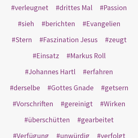
verleugnet
drittes Mal
Passion
sieh
berichten
Evangelien
Stern
Faszination Jesus
zeugt
Einsatz
Markus Roll
Johannes Hartl
erfahren
derselbe
Gottes Gnade
getsern
Vorschriften
gereinigt
Wirken
überschütten
gearbeitet
Verfügung
unwürdig
verfolgt