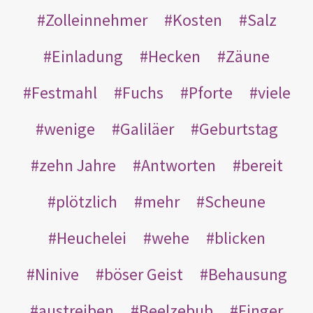
Zolleinnehmer
Kosten
Salz
Einladung
Hecken
Zäune
Festmahl
Fuchs
Pforte
viele
wenige
Galiläer
Geburtstag
zehn Jahre
Antworten
bereit
plötzlich
mehr
Scheune
Heuchelei
wehe
blicken
Ninive
böser Geist
Behausung
austreiben
Beelzebub
Finger