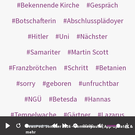
Bekennende Kirche
Gespräch
Botschafterin
Abschlussplädoyer
Hitler
Uni
Nächster
Samariter
Martin Scott
Franzbrötchen
Schritt
Betanien
sorry
geboren
unfruchtbar
NGÜ
Betesda
Hannas
Tempelwache
Gärtner
Lazarus
00:00
NewsPod: Sommer 2026 – Sommerpause, App-Updates &
Gottes
Bote
Nikodemus
Play
Restart
Rewind
Forward
Settings
Mute
Do
mehr