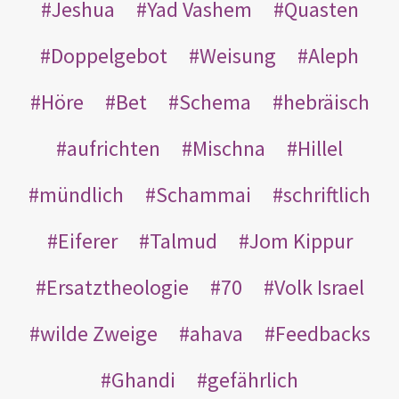
Jeshua
Yad Vashem
Quasten
Doppelgebot
Weisung
Aleph
Höre
Bet
Schema
hebräisch
aufrichten
Mischna
Hillel
mündlich
Schammai
schriftlich
Eiferer
Talmud
Jom Kippur
Ersatztheologie
70
Volk Israel
wilde Zweige
ahava
Feedbacks
Ghandi
gefährlich