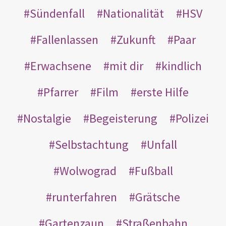
Sündenfall
Nationalität
HSV
Fallenlassen
Zukunft
Paar
Erwachsene
mit dir
kindlich
Pfarrer
Film
erste Hilfe
Nostalgie
Begeisterung
Polizei
Selbstachtung
Unfall
Wolwograd
Fußball
runterfahren
Grätsche
Gartenzaun
Straßenbahn