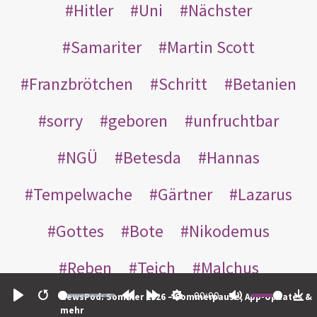
Hitler
Uni
Nächster
Samariter
Martin Scott
Franzbrötchen
Schritt
Betanien
sorry
geboren
unfruchtbar
NGÜ
Betesda
Hannas
Tempelwache
Gärtner
Lazarus
Gottes
Bote
Nikodemus
Reben
Teich
Malchus
00:00
NewsPod: Sommer 2026 – Sommerpause, App-Updates &
Inneren
leer
Thomas
wer
Play
Restart
Rewind
Forward
Settings
Mute
Do
mehr