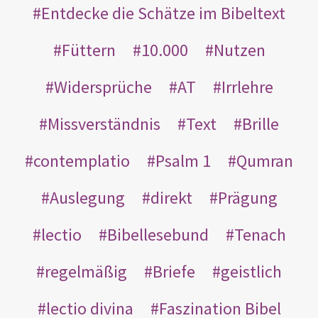
Entdecke die Schätze im Bibeltext
Füttern
10.000
Nutzen
Widersprüche
AT
Irrlehre
Missverständnis
Text
Brille
contemplatio
Psalm 1
Qumran
Auslegung
direkt
Prägung
lectio
Bibellesebund
Tenach
regelmäßig
Briefe
geistlich
lectio divina
Faszination Bibel