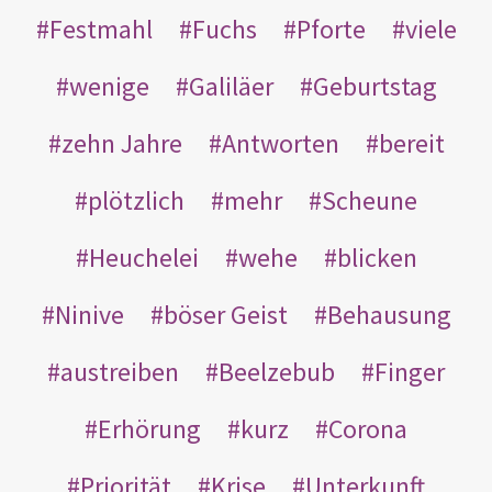
Festmahl
Fuchs
Pforte
viele
wenige
Galiläer
Geburtstag
zehn Jahre
Antworten
bereit
plötzlich
mehr
Scheune
Heuchelei
wehe
blicken
Ninive
böser Geist
Behausung
austreiben
Beelzebub
Finger
Erhörung
kurz
Corona
Priorität
Krise
Unterkunft