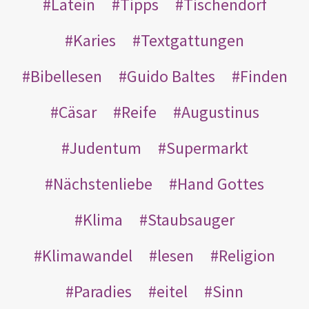
Latein
Tipps
Tischendorf
Karies
Textgattungen
Bibellesen
Guido Baltes
Finden
Cäsar
Reife
Augustinus
Judentum
Supermarkt
Nächstenliebe
Hand Gottes
Klima
Staubsauger
Klimawandel
lesen
Religion
Paradies
eitel
Sinn