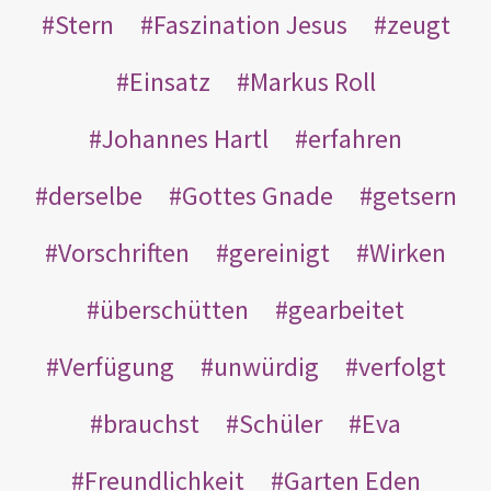
Stern
Faszination Jesus
zeugt
Einsatz
Markus Roll
Johannes Hartl
erfahren
derselbe
Gottes Gnade
getsern
Vorschriften
gereinigt
Wirken
überschütten
gearbeitet
Verfügung
unwürdig
verfolgt
brauchst
Schüler
Eva
Freundlichkeit
Garten Eden