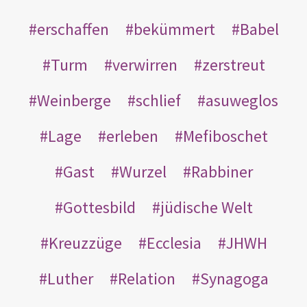
erschaffen
bekümmert
Babel
Turm
verwirren
zerstreut
Weinberge
schlief
asuweglos
Lage
erleben
Mefiboschet
Gast
Wurzel
Rabbiner
Gottesbild
jüdische Welt
Kreuzzüge
Ecclesia
JHWH
Luther
Relation
Synagoga