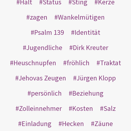
Halt
Status
Sting
Kerze
zagen
Wankelmütigen
Psalm 139
Identität
Jugendliche
Dirk Kreuter
Heuschnupfen
fröhlich
Traktat
Jehovas Zeugen
Jürgen Klopp
persönlich
Beziehung
Zolleinnehmer
Kosten
Salz
Einladung
Hecken
Zäune