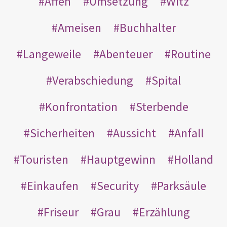
Affen
Umsetzung
Witz
Ameisen
Buchhalter
Langeweile
Abenteuer
Routine
Verabschiedung
Spital
Konfrontation
Sterbende
Sicherheiten
Aussicht
Anfall
Touristen
Hauptgewinn
Holland
Einkaufen
Security
Parksäule
Friseur
Grau
Erzählung