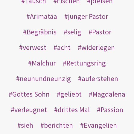
Tausch
Fischen
preisen
Arimatäa
junger Pastor
Begräbnis
selig
Pastor
verwest
acht
widerlegen
Malchur
Rettungsring
neunundneunzig
auferstehen
Gottes Sohn
geliebt
Magdalena
verleugnet
drittes Mal
Passion
sieh
berichten
Evangelien