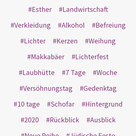
Esther
Landwirtschaft
Verkleidung
Alkohol
Befreiung
Lichter
Kerzen
Weihung
Makkabäer
Lichterfest
Laubhütte
7 Tage
Woche
Versöhnungstag
Gedenktag
10 tage
Schofar
Hintergrund
2020
Rückblick
Ausblick
Neue Reihe
Jüdische Feste