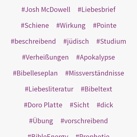
Josh McDowell
Liebesbrief
Schiene
Wirkung
Pointe
beschreibend
jüdisch
Studium
Verheißungen
Apokalypse
Bibelleseplan
Missverständnisse
Liebesliteratur
Bibeltext
Doro Platte
Sicht
dick
Übung
vorschreibend
BibleEnergy
Prophetie